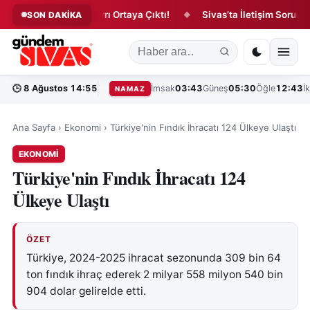
Zara Balının Sırrı Ortaya Çıktı!
Sivas’ta İletişim Sorunu Yılla
SON DAKİKA
◆
🕒
8 Ağustos 14:55
İmsak
03:43
Güneş
05:30
Öğle
12:43
İ
NAMAZ
Ana Sayfa
›
Ekonomi
›
Türkiye'nin Fındık İhracatı 124 Ülkeye Ulaştı
EKONOMI
Türkiye'nin Fındık İhracatı 124
Ülkeye Ulaştı
ÖZET
Türkiye, 2024-2025 ihracat sezonunda 309 bin 64
ton fındık ihraç ederek 2 milyar 558 milyon 540 bin
904 dolar gelirelde etti.