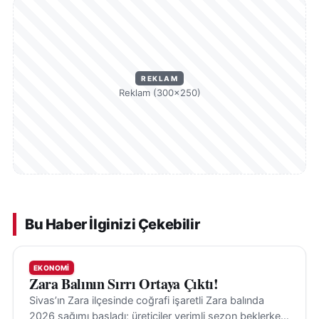
REKLAM
Reklam (300×250)
Bu Haber İlginizi Çekebilir
EKONOMI
Zara Balının Sırrı Ortaya Çıktı!
Sivas’ın Zara ilçesinde coğrafi işaretli Zara balında
2026 sağımı başladı; üreticiler verimli sezon beklerken,