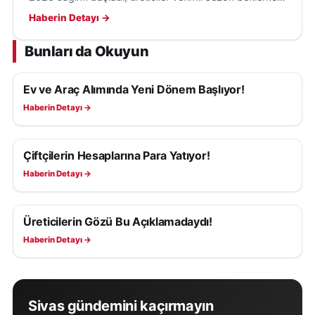
tescilli üretim için çağrı yapıldı.
Haberin Detayı →
Bunları da Okuyun
Ev ve Araç Alımında Yeni Dönem Başlıyor!
EKONOMI
Haberin Detayı →
Çiftçilerin Hesaplarına Para Yatıyor!
EKONOMI
Haberin Detayı →
Üreticilerin Gözü Bu Açıklamadaydı!
EKONOMI
Haberin Detayı →
Sivas gündemini kaçırmayın