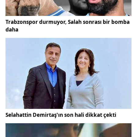
“Avrupa pazarı doyuma ulaştı. ABD pazarı hâlâ boş.
Brezilya, Arjantin gibi ülkelerde ve Uzak Doğu’da
fındığın tanıtılması gerekiyor. Çin, Japonya ve
Kore’nin yanına Hindistan’ı da eklemek lazım. Fındığı
katma değerli ürünler olarak satmaya çalışmalıyız.”
KAYNAK:
SONDAKİKA