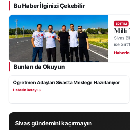
Bu Haber İlginizi Çekebilir
EĞITIM
Milli
Sivas Bi
ise Siirt
Haberin
Bunları da Okuyun
Öğretmen Adayları Sivas'ta Mesleğe Hazırlanıyor
EĞITIM
Haberin Detayı →
Sivas gündemini kaçırmayın