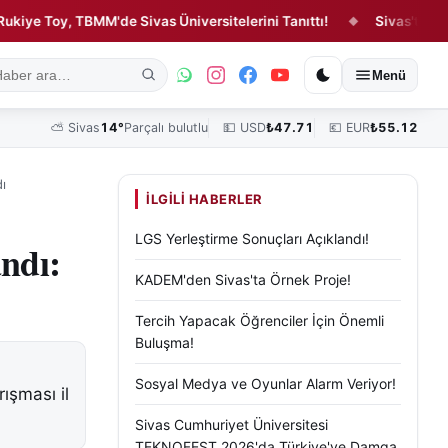
Toy, TBMM'de Sivas Üniversitelerini Tanıttı!
Sivas'ta Tarım Ara
◆
ık
Kültür, Sanat ve Tarih
Yaşam
Sivas Vefat Edenler
Köşe Yazılar
Menü
⛅
Sivas
14°
Parçalı bulutlu
💵 USD
₺
47.71
💶 EUR
₺
55.12
dı
İLGILI HABERLER
LGS Yerleştirme Sonuçları Açıklandı!
andı:
KADEM'den Sivas'ta Örnek Proje!
Tercih Yapacak Öğrenciler İçin Önemli
Buluşma!
Sosyal Medya ve Oyunlar Alarm Veriyor!
ışması il
Sivas Cumhuriyet Üniversitesi
TEKNOFEST 2026'da Türkiye'ye Damga