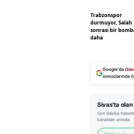
Programda konuşan 
milletinin bağımsı
Erdoğan, gençlerin
hedeflerinden biri
Erdoğan konuşmasın
şuur ve vatan sevg
anlamına ve ruhun
Bu süreçte emeği 
Google'da
Gün
destek olan velile
sonuçlarında ö
Sivas’ta düzenlene
nesillerin tarih bi
Sivas'ta olan 
Milli Eğitim Müdür
Son dakika haberle
öğrencilerin özgü
kanaldan anında.
katkılar sunduğu be