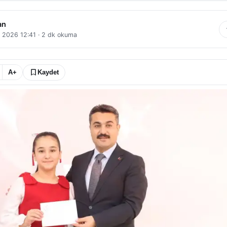
an
 2026 12:41
·
2
dk okuma
A+
Kaydet