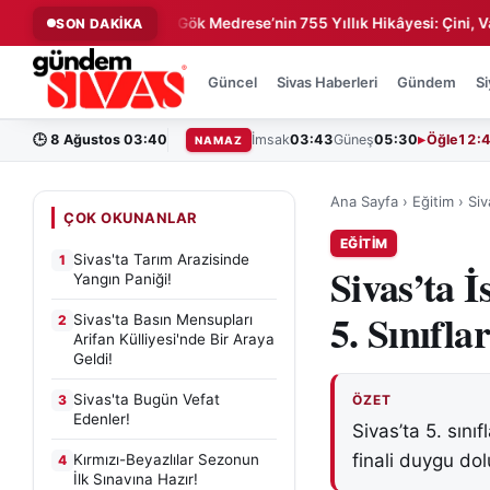
 Feci Kaza!
Gök Medrese’nin 755 Yıllık Hikâyesi: Çini, Vakfiye
SON DAKİKA
◆
Güncel
Sivas Haberleri
Gündem
Si
🕒
8 Ağustos 03:40
İmsak
03:43
Güneş
05:30
Öğle
12:
NAMAZ
Ana Sayfa
›
Eğitim
›
Siv
ÇOK OKUNANLAR
EĞITIM
Sivas'ta Tarım Arazisinde
1
Sivas’ta 
Yangın Paniği!
5. Sınıfla
Sivas'ta Basın Mensupları
2
Arifan Külliyesi'nde Bir Araya
Geldi!
Sivas'ta Bugün Vefat
3
ÖZET
Edenler!
Sivas’ta 5. sını
finali duygu do
Kırmızı-Beyazlılar Sezonun
4
İlk Sınavına Hazır!