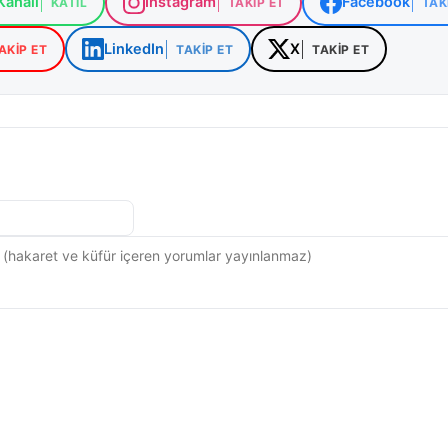
analı
Instagram
Facebook
KATIL
TAKIP ET
TAK
cilerin yeteneklerini sergilemesine olanak tanıdı hem de
derin anlamın yeni kuşaklar tarafından içselleştirilmesine
LinkedIn
X
AKIP ET
TAKIP ET
TAKIP ET
rganizasyon, Sivas haberleri ve eğitim etkinlikleri başlıkl
 yankı uyandırdı.
urumsal çalışmalarla ilgili detaylara Sivas Valiliği ve Milli
ernet siteleri üzerinden ulaşılabiliyor.