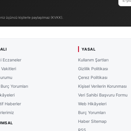
iniz üçüncü kişilerle paylaşılmaz (KVKK).
ALI
YASAL
i Eczaneler
Kullanım Şartları
Vakitleri
Gizlilik Politikası
Durumu
Çerez Politikası
 Burç Yorumları
Kişisel Verilerin Korunması
kâyeleri
Veri Sahibi Başvuru Formu
tif Haberler
Web Hikâyeleri
rlerimiz
Burç Yorumları
Haber Sitemap
UMSAL
RSS