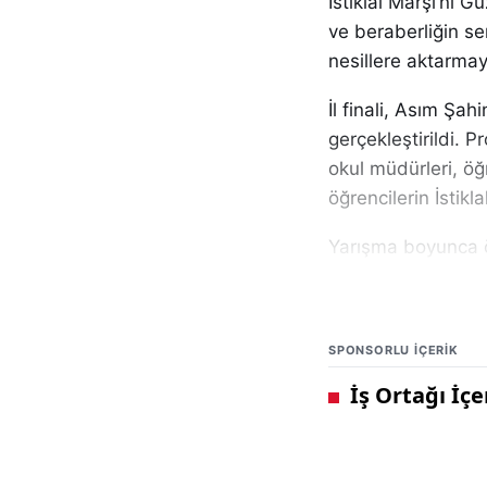
İstiklal Marşı’nı Gü
ve beraberliğin se
nesillere aktarma
İl finali, Asım Şa
gerçekleştirildi. 
okul müdürleri, öğr
öğrencilerin İstikla
Yarışma boyunca ö
marşın anlamına uy
öğrencilerin perfor
SPONSORLU IÇERIK
Yapılan değerlend
Dereceye giren öğr
gurur dolu anlar y
etkinlikleri açısı