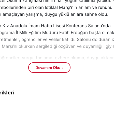
zel Okuma Yarışması nın il finali yoğun katılımla yapıldı. Mi
mbollerinden biri olan İstiklal Marşı’nın anlam ve ruhunu
yı amaçlayan yarışma, duygu yüklü anlara sahne oldu.
hin Kız Anadolu İmam Hatip Lisesi Konferans Salonu’nda
Programa İl Milli Eğitim Müdürü Fatih Erdoğan başta olma
etmenler, öğrenciler ve veliler katıldı. Salonu dolduran iz
l Marşı’nı okurken sergilediği özgüven ve duyarlılığı ilgiyle
ğrenciler; vurgu, tonlama, ezbere okuma, duygu aktarı
gunluk gibi kriterler üzerinden değerlendirildi. Jüri üyele
Devamını Oku ↓
manslarını titizlikle inceleyerek puanlamalarını yaptı.
irmeler sonucunda dereceye giren öğrenciler şu şekilde 
enciler, salondan büyük alkış alırken aileleri ve öğretme
aşadı. Yarışma, eğitim haberleri , Sivas gündemi ve öğre
ndan dikkat çeken organizasyonlar arasında yer aldı.