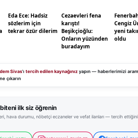
İl Milli Eğitim Müdürü Fatih Erdoğan, İstiklal Marşı’nın 
zlık ve özgürlük mücadelesinin en güçlü ifadesi olduğunu
 milli ve manevi değerlerle yetişmesinin eğitim sistemin
 olduğuna dikkat çekti.
da şu ifadelere yer verdi: “Bu tür etkinlikler, öğrenciler
isi kazanmasına önemli katkılar sunmaktadır. İstiklal Mar
a uygun şekilde okuyan tüm öğrencilerimizi gönülden k
geçen öğretmenlerimize, okul yöneticilerimize ve her z
dem Sivas
'ı
tercih edilen kaynağınız
yapın — haberlerimizi ara
rimize teşekkür ediyorum.”
ne çıkarın
n bu anlamlı yarışma, milli eğitim faaliyetleri kapsamın
linci ve vatan sevgisiyle yetişmesine katkı sağlamayı amaçl
biteni ilk siz öğrenin
lüğü tarafından yıl boyunca düzenlenen benzer etkinlikle
ri, hava durumu, nöbetçi eczaneler ve vefat ilanları — tercih ettiğin
ven kazanmasına ve toplumsal değerlerle bağ kurmasına
lirtiliyor.