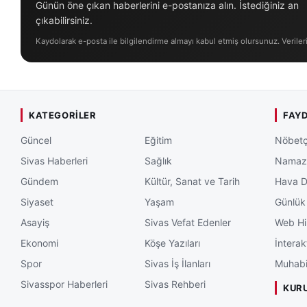
Günün öne çıkan haberlerini e-postanıza alın. İstediğiniz an
çıkabilirsiniz.
Kaydolarak e-posta ile bilgilendirme almayı kabul etmiş olursunuz. Veriler
KATEGORILER
FAYD
Güncel
Eğitim
Nöbetç
Sivas Haberleri
Sağlık
Namaz 
Gündem
Kültür, Sanat ve Tarih
Hava 
Siyaset
Yaşam
Günlük
Asayiş
Sivas Vefat Edenler
Web Hi
Ekonomi
Köşe Yazıları
İnterak
Spor
Sivas İş İlanları
Muhabi
Sivasspor Haberleri
Sivas Rehberi
KUR