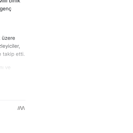
lli birlik
 genç
k üzere
leyiciler,
 takip etti.
mı ve
ri,
açıklandı:
nleri de
nci