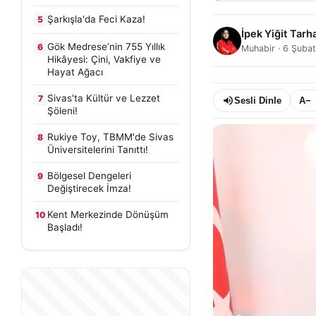
Şarkışla'da Feci Kaza!
5
İpek Yiğit Tarh
Gök Medrese’nin 755 Yıllık
6
Muhabir
·
6 Şubat
Hikâyesi: Çini, Vakfiye ve
Hayat Ağacı
Sivas'ta Kültür ve Lezzet
7
Sesli Dinle
A−
Şöleni!
Rukiye Toy, TBMM'de Sivas
8
Üniversitelerini Tanıttı!
Bölgesel Dengeleri
9
Değiştirecek İmza!
Kent Merkezinde Dönüşüm
10
Başladı!