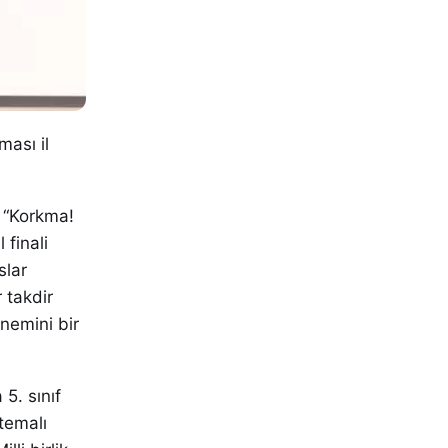
ması il
n “Korkma!
 finali
slar
 takdir
önemini bir
5. sınıf
temalı