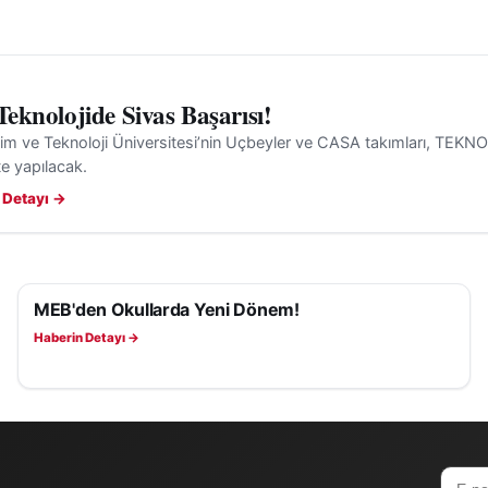
 Teknolojide Sivas Başarısı!
lim ve Teknoloji Üniversitesi’nin Uçbeyler ve CASA takımları, TEKN
’te yapılacak.
 Detayı →
MEB'den Okullarda Yeni Dönem!
EĞITIM
Haberin Detayı →