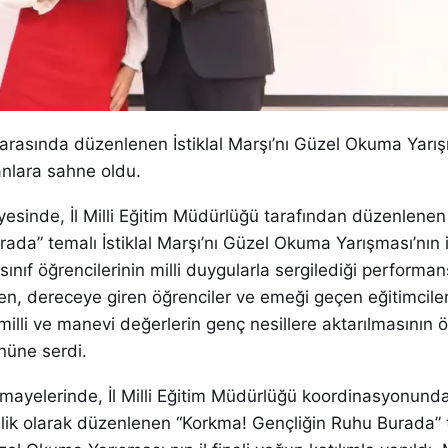
ar arasında düzenlenen İstiklal Marşı’nı Güzel Okuma Yarış
anlara sahne oldu.
ayesinde, İl Milli Eğitim Müdürlüğü tarafından düzenlene
ada” temalı İstiklal Marşı’nı Güzel Okuma Yarışması’nın il
. sınıf öğrencilerinin milli duygularla sergilediği performan
rken, dereceye giren öğrenciler ve emeği geçen eğitimciler
milli ve manevi değerlerin genç nesillere aktarılmasının 
nüne serdi.
 himayelerinde, İl Milli Eğitim Müdürlüğü koordinasyonunda 
elik olarak düzenlenen “Korkma! Gençliğin Ruhu Burada” 