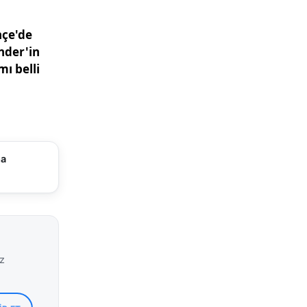
Türk
 vurguladı.
in temel
imizin milli
şı’mızı
utluyorum.
aman
ma
da genç
ıyor. İl
rin,
iz
 önemli