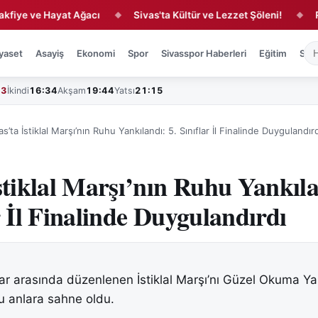
 ve Hayat Ağacı
Sivas'ta Kültür ve Lezzet Şöleni!
Rukiye 
◆
◆
yaset
Asayiş
Ekonomi
Spor
Sivasspor Haberleri
Eğitim
Sağl
43
İkindi
16:34
Akşam
19:44
Yatsı
21:15
as’ta İstiklal Marşı’nın Ruhu Yankılandı: 5. Sınıflar İl Finalinde Duygulandır
İstiklal Marşı’nın Ruhu Yankıl
r İl Finalinde Duygulandırdı
flar arasında düzenlenen İstiklal Marşı’nı Güzel Okuma Yar
lu anlara sahne oldu.