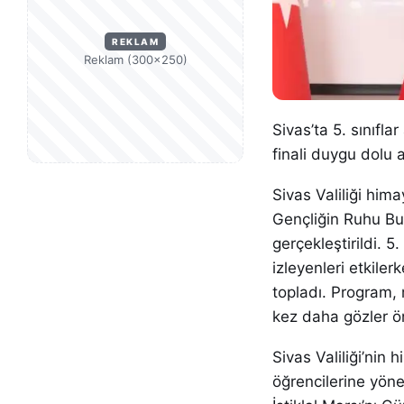
REKLAM
Reklam (300×250)
Sivas’ta 5. sınıfl
finali duygu dolu 
Sivas Valiliği him
Gençliğin Ruhu Bur
gerçekleştirildi. 5
izleyenleri etkile
topladı. Program, 
kez daha gözler ö
Sivas Valiliği’nin
öğrencilerine yön