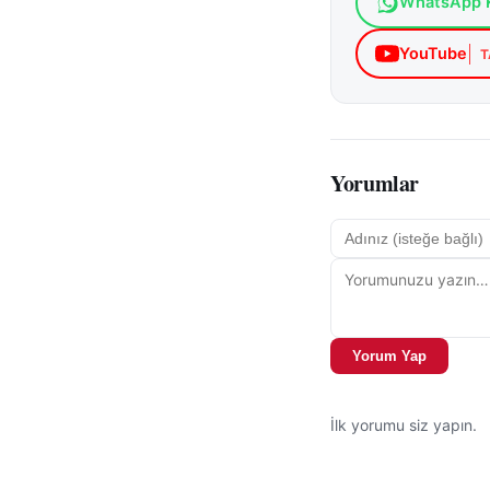
WhatsApp K
Yarışma, hem öğren
Marşı’nın taşıdığı 
YouTube
T
zemin oluşturdu. O
kamuoyunda geniş
Resmi bilgiler ve k
Bakanlığı resmi int
Yorumlar
Yorum Yap
İlk yorumu siz yapın.