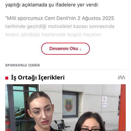
yaptığı açıklamada şu ifadelere yer verdi:
“Milli sporcumuz Cem Denli’nin 2 Ağustos 2025
tarihinde geçirdiği motosiklet kazası sonrasında
tedavi gördüğü hastanede bugün hayatını
kaybettiğini derin bir üzüntü ile öğrenmiş
Devamını Oku ↓
bulunuyoruz. Türk hentboluna değerli katkılarda
bulunan, uzun yıllardır İşitme Engelliler Milli Takımı
SPONSORLU IÇERIK
forması giyen merhum Cem Denli, 2017 Samsun
Deaflympics’te altın madalya, 2018 Brezilya Dünya
Şampiyonası’nda dünya üçüncülüğü, 2014 Samsun
Dünya Şampiyonası’nda dünya ikinciliği gibi tarihi
başarılara imza atarak ülkemizin gururu olmuştur.
Merhuma Allah’tan rahmet, kederli ailesine,
yakınlarına ve hentbol camiamıza başsağlığı
diliyoruz.”