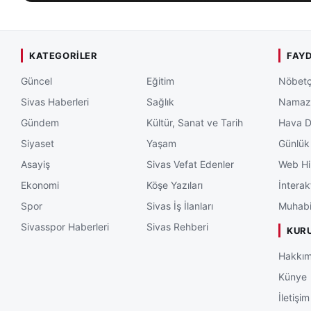
KATEGORILER
FAYD
Güncel
Eğitim
Nöbetç
Sivas Haberleri
Sağlık
Namaz 
Gündem
Kültür, Sanat ve Tarih
Hava 
Siyaset
Yaşam
Günlük
Asayiş
Sivas Vefat Edenler
Web Hi
Ekonomi
Köşe Yazıları
İnterak
Spor
Sivas İş İlanları
Muhabi
Sivasspor Haberleri
Sivas Rehberi
KUR
Hakkım
Künye
İletişim