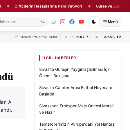
Çiftçilerin Hesaplarına Para Yatıyor!
Güreş ve Judoda Sivas’ın 
◆
ık
Kültür, Sanat ve Tarih
Yaşam
Sivas Vefat Edenler
Köşe Yazılar
Menü
⛅
Sivas
21°
Parçalı bulutlu
💵 USD
₺
47.71
💶 EUR
₺
55.12
İLGILI HABERLER
Sivas'ta Güreşin Yaygınlaştırılması İçin
ndü
Önemli Buluşma!
Sivas'ta Camiler Arası Futbol Heyecanı
Başladı!
lan A
Sivasspor, Erokspor Maçı Öncesi Moralli
landı.
ve Hazır
Temsilcilerimizin Avrupa'daki Yol Haritası