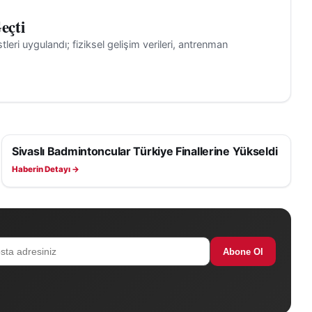
eçti
ri uygulandı; fiziksel gelişim verileri, antrenman
Sivaslı Badmintoncular Türkiye Finallerine Yükseldi
SPOR
Haberin Detayı →
Abone Ol