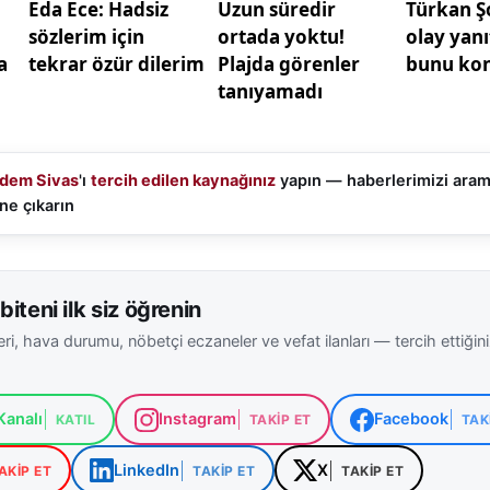
tirdi.
t tarihinde daha önce elde ettiği başarıların yanına
202
di. Bu sonuç, genç oyunculardan oluşan kadro için önem
asketbol otoriteleri de milli takımın gelecek yıllarda ş
u belirtiyor.
dem Sivas
'ı
tercih edilen kaynağınız
yapın — haberlerimizi ara
ne çıkarın
, sosyal medyada #12DevAdam etiketiyle milli takıma d
. Taraftarların ortak görüşü, bu kadronun birkaç yıl içind
ine çıkabilecek potansiyele sahip olduğu yönünde.
biteni ilk siz öğrenin
ka
ri, hava durumu, nöbetçi eczaneler ve vefat ilanları — tercih ettiğin
analı
Instagram
Facebook
KATIL
TAKIP ET
TAK
LinkedIn
X
AKIP ET
TAKIP ET
TAKIP ET