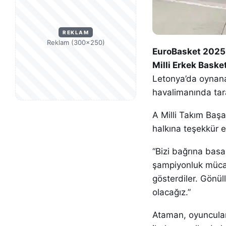
REKLAM
Reklam (300×250)
EuroBasket 2025 
Milli Erkek Baske
Letonya’da oynan
havalimanında taraf
A Milli Takım Baş
halkına teşekkür e
“Bizi bağrına bas
şampiyonluk mücad
gösterdiler. Gönü
olacağız.”
Ataman, oyuncuları