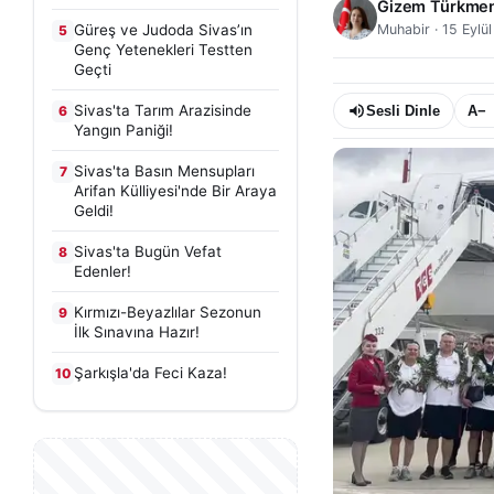
Gizem Türkme
Güreş ve Judoda Sivas’ın
Muhabir
·
15 Eylü
5
Genç Yetenekleri Testten
Geçti
Sivas'ta Tarım Arazisinde
6
Sesli Dinle
A−
Yangın Paniği!
Sivas'ta Basın Mensupları
7
Arifan Külliyesi'nde Bir Araya
Geldi!
Sivas'ta Bugün Vefat
8
Edenler!
Kırmızı-Beyazlılar Sezonun
9
İlk Sınavına Hazır!
Şarkışla'da Feci Kaza!
10