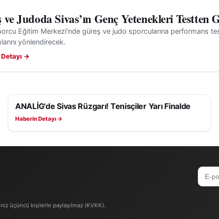
 ve Judoda Sivas’ın Genç Yetenekleri Testten G
orcu Eğitim Merkezi’nde güreş ve judo sporcularına performans testle
arını yönlendirecek.
 Detayı →
ANALİG'de Sivas Rüzgarı! Tenisçiler Yarı Finalde
SPOR
Haberin Detayı →
iniz üçüncü kişilerle paylaşılmaz (KVKK).