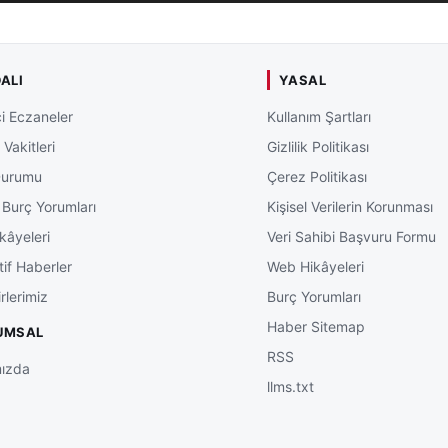
ALI
YASAL
i Eczaneler
Kullanım Şartları
Vakitleri
Gizlilik Politikası
Durumu
Çerez Politikası
 Burç Yorumları
Kişisel Verilerin Korunması
kâyeleri
Veri Sahibi Başvuru Formu
tif Haberler
Web Hikâyeleri
rlerimiz
Burç Yorumları
Haber Sitemap
UMSAL
RSS
ızda
llms.txt