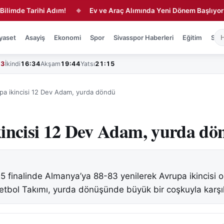
Tarihi Adım!
Ev ve Araç Alımında Yeni Dönem Başlıyor!
◆
◆
yaset
Asayiş
Ekonomi
Spor
Sivasspor Haberleri
Eğitim
Sağl
43
İkindi
16:34
Akşam
19:44
Yatsı
21:15
pa ikincisi 12 Dev Adam, yurda döndü
incisi 12 Dev Adam, yurda dö
 finalinde Almanya’ya 88-83 yenilerek Avrupa ikincisi o
ketbol Takımı, yurda dönüşünde büyük bir coşkuyla karşı