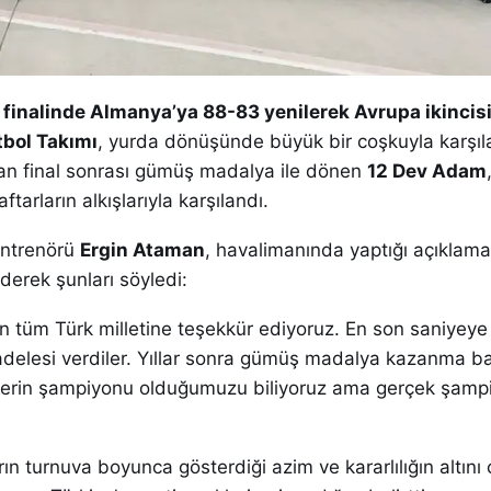
finalinde Almanya’ya 88-83 yenilerek Avrupa ikincisi
tbol Takımı
, yurda dönüşünde büyük bir coşkuyla karşıl
an final sonrası gümüş madalya ile dönen
12 Dev Adam
tarların alkışlarıyla karşılandı.
antrenörü
Ergin Ataman
, havalimanında yaptığı açıklam
derek şunları söyledi:
an tüm Türk milletine teşekkür ediyoruz. En son saniyeye
elesi verdiler. Yıllar sonra gümüş madalya kazanma ba
llerin şampiyonu olduğumuzu biliyoruz ama gerçek şamp
n turnuva boyunca gösterdiği azim ve kararlılığın altını 