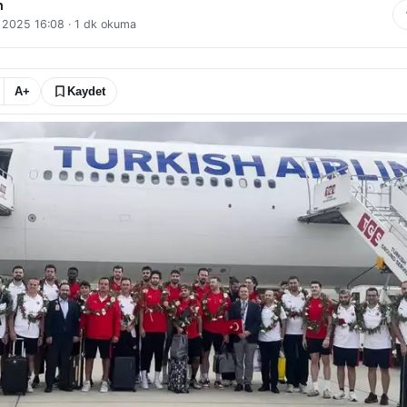
n
l 2025 16:08
·
1
dk okuma
A+
Kaydet