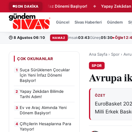
klar İçin Yeni İnfaz Dönemi Başlıyor!
Yapay Zekâdan Bilimde 
SON DAKİKA
◆
Güncel
Sivas Haberleri
Gündem
Si
🕒
8 Ağustos 06:10
İmsak
03:43
Güneş
05:30
Öğle
12:
NAMAZ
Ana Sayfa
›
Spor
›
Avru
ÇOK OKUNANLAR
SPOR
Suça Sürüklenen Çocuklar
1
Avrupa ik
İçin Yeni İnfaz Dönemi
Başlıyor!
Yapay Zekâdan Bilimde
2
ÖZET
Tarihi Adım!
EuroBasket 2025
Ev ve Araç Alımında Yeni
3
Milli Erkek Bas
Dönem Başlıyor!
Çiftçilerin Hesaplarına Para
4
Yatıyor!