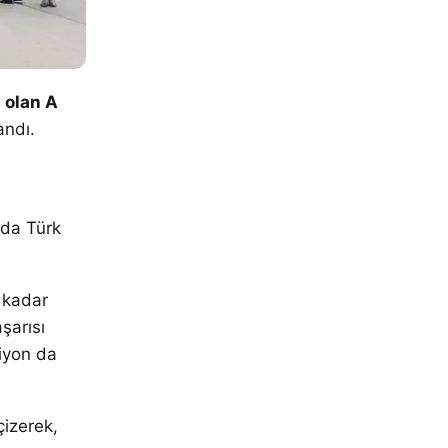
 olan A
andı.
,
ada Türk
 kadar
şarısı
iyon da
çizerek,