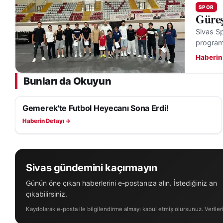
SPOR
Güreş
Sivas Sp
programl
Haberin
Bunları da Okuyun
Gemerek'te Futbol Heyecanı Sona Erdi!
SPOR
Haberin Detayı →
Sivas gündemini kaçırmayın
Günün öne çıkan haberlerini e-postanıza alın. İstediğiniz an
çıkabilirsiniz.
Kaydolarak e-posta ile bilgilendirme almayı kabul etmiş olursunuz. Veriler