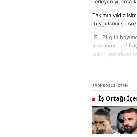
ilerleyen yıllarda 
Takımın yıldız isi
duygularını şu sözl
“Bu 21 gün boyunc
ama maalesef başa
sizleri gururlandıra
Bir diğer genç yıl
yaptı:
SPONSORLU IÇERIK
“Bizi destek verdi
olmadı. Böyle bir 
çok genç bir takım
Milli takım kafile
eşliğinde
karşıland
“Gönüllerin şampiyo