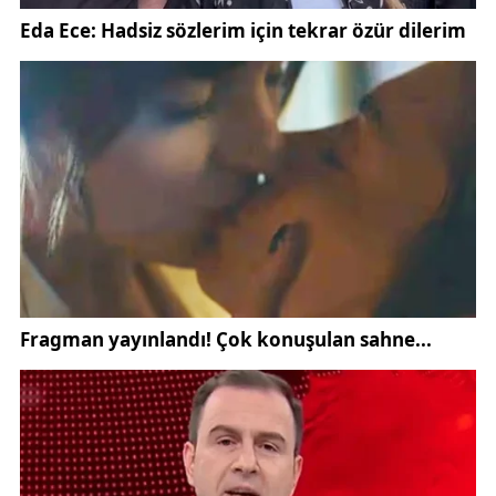
Şengönül, sporun yalnızca fiziksel gelişime katkı
sağlayan bir alan olmadığını belirterek, aynı
zamanda toplumsal dayanışmayı güçlendiren önemli
bir unsur olduğunu söyledi.
Özel gereksinimli bireylerin sosyal yaşamda daha
görünür olması gerektiğine dikkat çeken Şengönül,
etkinlikte ortaya çıkan samimi atmosferin sporun
birleştirici yönünü gösterdiğini dile getirdi.
Şengönül açıklamasında, “Bugün burada oluşan
güzel tablo, sporun insanları bir araya getiren güçlü
yönünü bir kez daha ortaya koydu. Öğrencilerimizin
mutluluğu ve heyecanı bizler için en büyük
kazanımdır. Üniversite olarak özel gereksinimli
bireylerimizin yanında olmaya devam edeceğiz”
ifadelerini kullandı.