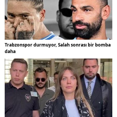
Hizmetler İl Müdürü Özgür Kırmızıtaş, Spor Bilimleri
Fakültesi Dekanı Prof. Dr. Mehmet Gül,
akademisyenler, öğretmenler, öğrenciler ve özel
gereksinimli bireyler katıldı.
Etkinlik boyunca sporun birleştirici gücüne dikkat
çekilirken, özel gereksinimli bireylerin sosyal hayata
daha aktif katılımının önemine vurgu yapıldı.
Katılımcılar, koordinasyon oyunları, takım yarışmaları,
parkur etkinlikleri ve çeşitli sportif faaliyetlerle
keyifli vakit geçirdi.
Programda konuşan Sivas Cumhuriyet Üniversitesi
Rektörü Prof. Dr. Ahmet Şengönül, üniversite olarak
sosyal sorumluluk projelerine büyük önem
verdiklerini ifade etti.