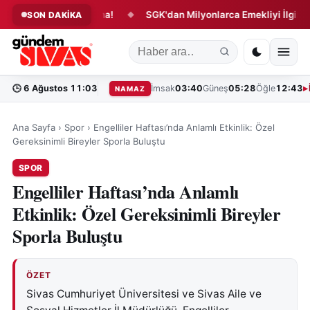
Projede Yeni Aşama!
SGK'dan Milyonlarca Emekliyi İlgilendiren
SON DAKİKA
◆
🕒
6 Ağustos 11:03
İmsak
03:40
Güneş
05:28
Öğle
12:43
NAMAZ
Ana Sayfa
›
Spor
›
Engelliler Haftası’nda Anlamlı Etkinlik: Özel
Gereksinimli Bireyler Sporla Buluştu
SPOR
Engelliler Haftası’nda Anlamlı
Etkinlik: Özel Gereksinimli Bireyler
Sporla Buluştu
ÖZET
Sivas Cumhuriyet Üniversitesi ve Sivas Aile ve