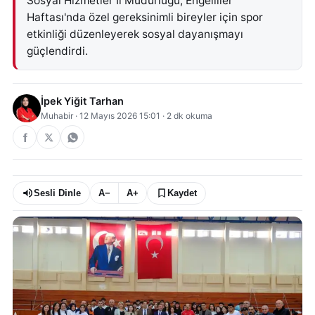
Sosyal Hizmetler İl Müdürlüğü, Engelliler
Haftası'nda özel gereksinimli bireyler için spor
etkinliği düzenleyerek sosyal dayanışmayı
güçlendirdi.
İpek Yiğit Tarhan
Muhabir
·
12 Mayıs 2026 15:01
·
2
dk okuma
Sesli Dinle
A−
A+
Kaydet