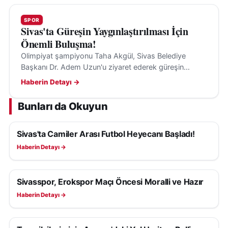
SPOR
Sivas'ta Güreşin Yaygınlaştırılması İçin
Önemli Buluşma!
Olimpiyat şampiyonu Taha Akgül, Sivas Belediye
Başkanı Dr. Adem Uzun'u ziyaret ederek güreşin
yaygınlaştırılması ve gençlerin spora kazandırılması
Haberin Detayı →
üzerine görüşmeler yaptı.
Bunları da Okuyun
Sivas'ta Camiler Arası Futbol Heyecanı Başladı!
SPOR
Haberin Detayı →
Sivasspor, Erokspor Maçı Öncesi Moralli ve Hazır
SPOR
Haberin Detayı →
SPOR