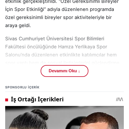
etkinlik gerçekleştirildi. “Özel Gereksinimli Bireyler
İçin Spor Etkinliği” adıyla düzenlenen programda
özel gereksinimli bireyler spor aktiviteleriyle bir
araya geldi.
Sivas Cumhuriyet Üniversitesi Spor Bilimleri
Fakültesi öncülüğünde Hamza Yerlikaya Spor
Salonu’nda düzenlenen etkinlikte katılımcılar hem
spor yaptı hem de sosyal iletişimlerini güçlendirme
fırsatı buldu.
Devamını Oku ↓
Sivas’taki sosyal etkinlik ve eğitim faaliyetlerini
SPONSORLU IÇERIK
eğitim haberleri ve yaşam haberleri kategorilerinden
takip edebilirsiniz.
Programa, Sivas Cumhuriyet Üniversitesi Rektörü
Prof. Dr. Ahmet Şengönül, Sivas Aile ve Sosyal