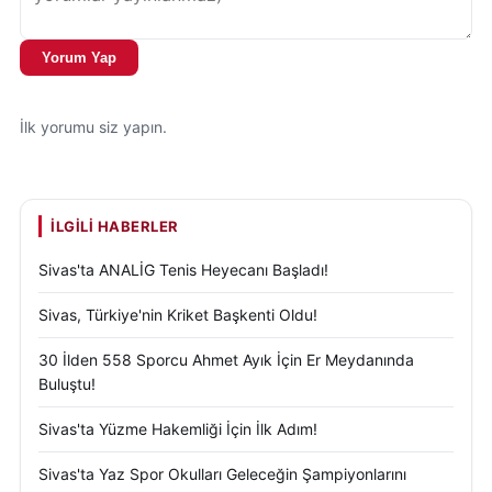
fotoğrafıyla sona erdi. Organizasyonun katılımcılar
üzerinde olumlu etkiler bıraktığı belirtilirken, benzer
Yorum Yap
sosyal sorumluluk etkinliklerinin ilerleyen
dönemlerde de devam edeceği ifade edildi.
İlk yorumu siz yapın.
Engelliler Haftası ve sosyal destek çalışmalarıyla
ilgili detaylı bilgilere
https://www.aile.gov.tr
ve
https://www.sivas.edu.tr
adreslerinden
İLGILI HABERLER
ulaşılabiliyor.
Sivas'ta ANALİG Tenis Heyecanı Başladı!
Sivas, Türkiye'nin Kriket Başkenti Oldu!
30 İlden 558 Sporcu Ahmet Ayık İçin Er Meydanında
Buluştu!
Sivas'ta Yüzme Hakemliği İçin İlk Adım!
Sivas'ta Yaz Spor Okulları Geleceğin Şampiyonlarını