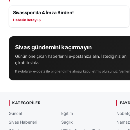
Sivasspor'da 4 İmza Birden!
SIVASSPOR HABERLERI
Haberin Detayı →
Sivas gündemini kaçırmayın
Günün öne çıkan haberlerini e-postanıza alın. İstediğiniz an
çıkabilirsiniz.
Kaydolarak e-posta ile bilgilendirme almayı kabul etmiş olursunuz. Veriler
KATEGORILER
FAYD
Güncel
Eğitim
Nöbetç
Sivas Haberleri
Sağlık
Namaz 