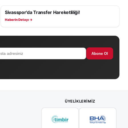
Sivasspor'da Transfer Hareketliliği!
SIVASSPOR HABERLERI
Haberin Detayı →
Abone Ol
ÜYELIKLERIMIZ