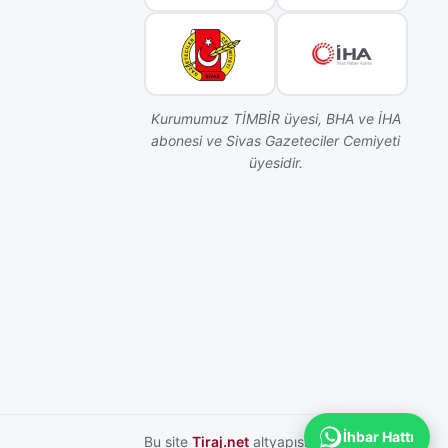
Kurumumuz TİMBİR üyesi, BHA ve İHA
abonesi ve Sivas Gazeteciler Cemiyeti
üyesidir.
İhbar Hattı
Bu site
Tiraj.net
altyapısı ile hazırlanmıştır.