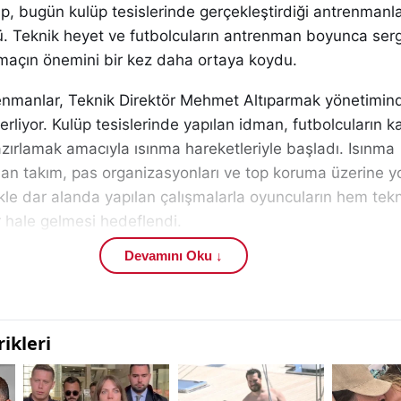
ip, bugün kulüp tesislerinde gerçekleştirdiği antrenmanl
ü. Teknik heyet ve futbolcuların antrenman boyunca serg
, maçın önemini bir kez daha ortaya koydu.
enmanlar, Teknik Direktör Mehmet Altıparmak yönetimind
rliyor. Kulüp tesislerinde yapılan idman, futbolcuların k
zırlamak amacıyla ısınma hareketleriyle başladı. Isınma
n takım, pas organizasyonları ve top koruma üzerine yo
kle dar alanda yapılan çalışmalarla oyuncuların hem tek
r hale gelmesi hedeflendi.
Devamını Oku ↓
enmanın ilerleyen bölümünde oyunun farklı senaryolarına
inde durdu. Hücum ve savunma geçişleri, pas hızı ve al
ular detaylı şekilde ele alındı. Bu çalışmaların, Erzurums
yansıtılması bekleniyor.
ölümünde ise duran top organizasyonları gerçekleştirild
hücumda hem de savunmada duran toplardan maksimum