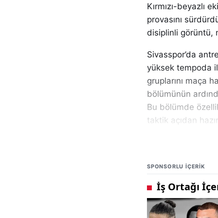
Kırmızı-beyazlı ek
provasını sürdürd
disiplinli görüntü
Sivasspor’da antr
yüksek tempoda ile
gruplarını maça ha
bölümünün ardında
Bu bölümde özelli
taktik açıdan hazı
Teknik ekip, antr
varyasyonlar üzer
SPONSORLU IÇERIK
paylaşımı gibi kon
karşısında sahaya 
Antrenmanın son b
Sivasspor, hem 