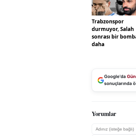
alabilmek adına öz
üzerinde duran kır
Teknik Direktör Alt
aktarması dikkat ç
Bu çalışmalar, sez
büyük önem taşıyo
temposuna da net 
Sivasspor ile Erz
Google'da
Gün
16.00’da Sivas 4 
sonuçlarında ö
birlikte yüksek te
göstermesi öngörül
çekiyor.
Yorumlar
Şehrin spor günde
ve takım haberleri