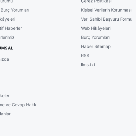
Durumu
Çerez Politikası
 Burç Yorumları
Kişisel Verilerin Korunması
kâyeleri
Veri Sahibi Başvuru Formu
tif Haberler
Web Hikâyeleri
rlerimiz
Burç Yorumları
Haber Sitemap
UMSAL
RSS
ızda
llms.txt
m
keleri
me ve Cevap Hakkı
lanlar