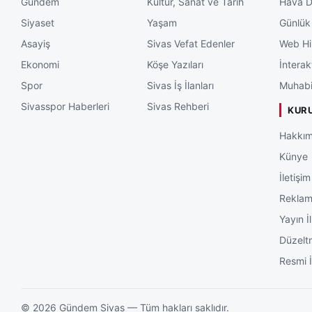
Gündem
Kültür, Sanat ve Tarih
Hava 
Siyaset
Yaşam
Günlük
Asayiş
Sivas Vefat Edenler
Web Hi
Ekonomi
Köşe Yazıları
İnterak
Spor
Sivas İş İlanları
Muhabi
Sivasspor Haberleri
Sivas Rehberi
KUR
Hakkım
Künye
İletişim
Rekla
Yayın İl
Düzelt
Resmi İ
©
2026
Gündem Sivas — Tüm hakları saklıdır.