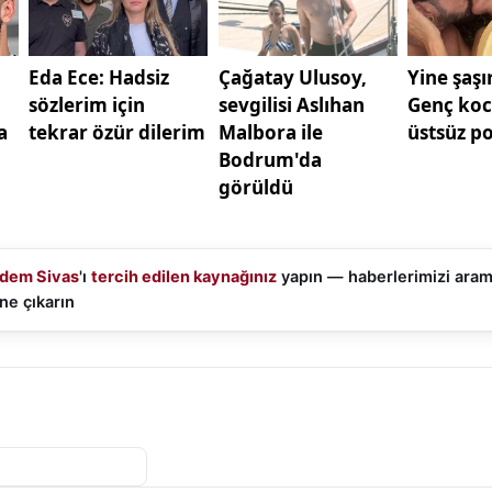
el çalışmalar yaptı. Korner ve serbest vuruş varyasyonla
mızı-beyazlı ekip, maçın kilidini bu anlarda çözmeyi planl
ıparmak’ın, oyuncularla birebir iletişim kurarak taktik det
ekti.
onun kritik virajına girilirken Sivasspor’un puan hedefleri
r. Takımın ligde üst sıralara tırmanma isteği, antrenman
şekilde yansıyor.
urumspor arasındaki mücadele, 11 Ocak 2026 Pazar günü
dem Sivas
'ı
tercih edilen kaynağınız
yapın — haberlerimizi ara
Eylül Stadyumu’nda oynanacak. Karşılaşmanın, taraftar d
ne çıkarın
mpoda geçmesi bekleniyor. Sivaslı futbolseverlerin maça 
ürken, kulüp yetkilileri de tribün desteğinin önemine di
minde önemli yer tutan bu karşılaşma öncesinde, yerel 
 için [Sivasspor haberleri] ve [Sivas spor gündemi] başlık