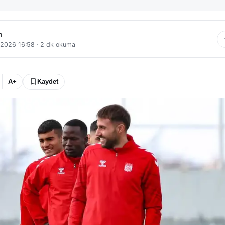
n
 2026 16:58
·
2
dk okuma
A+
Kaydet