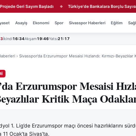
e Geri Sayım Başladı
Türkiye'de Bankalara Borçlu Sayısı Açıkla
◆
yaset
Asayiş
Ekonomi
Spor
Sivasspor Haberleri
Eğitim
Sağl
43
İkindi
16:34
Akşam
19:46
Yatsı
21:17
aberleri
›
Sivasspor’da Erzurumspor Mesaisi Hızlandı: Kırmızı-Beyazlılar 
RI
’da Erzurumspor Mesaisi Hızl
eyazlılar Kritik Maça Odakla
yol 1. Lig’de Erzurumspor maçı öncesi hazırlıklarını sürd
a 11 Ocak’ta Sivas’ta.