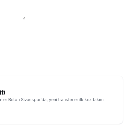
rmış
zasyonun
lirtiyor.
irle ilgili
ylaşılıyor.
igde moral
l olarak
bilecek
tü
ler Beton Sivasspor'da, yeni transferler ilk kez takım