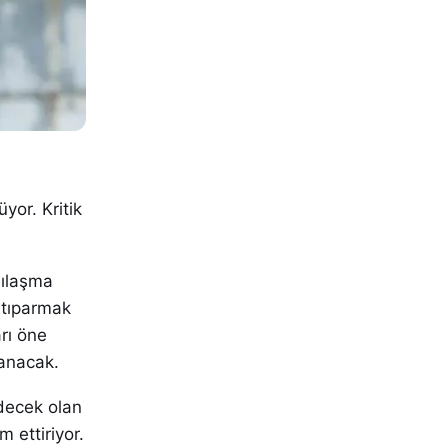
yor. Kritik
şılaşma
ltıparmak
rı öne
nanacak.
edecek olan
 ettiriyor.