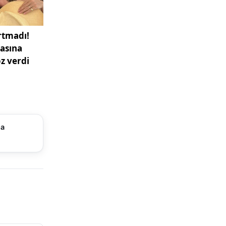
rı
ıyor.
ayları
 açısından
 saat
ma
esteğiyle
yoğun ilgi
kkat
gelişmeler
ları