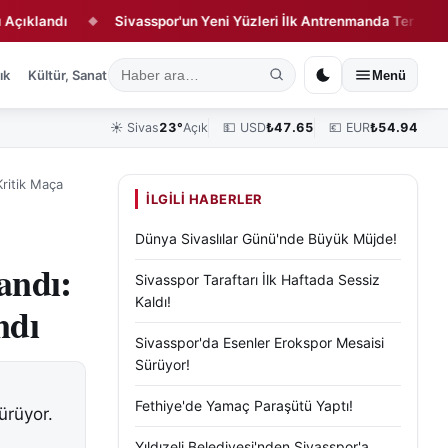
ndı
Sivasspor'un Yeni Yüzleri İlk Antrenmanda Ter Döktü
◆
◆
ık
Kültür, Sanat ve Tarih
Yaşam
Sivas Vefat Edenler
Köşe Yazılar
Menü
☀️
Sivas
23°
Açık
💵 USD
₺
47.65
💶 EUR
₺
54.94
Kritik Maça
İLGILI HABERLER
Dünya Sivaslılar Günü'nde Büyük Müjde!
andı:
Sivasspor Taraftarı İlk Haftada Sessiz
Kaldı!
ndı
Sivasspor'da Esenler Erokspor Mesaisi
Sürüyor!
Fethiye'de Yamaç Paraşütü Yaptı!
ürüyor.
Yıldızeli Belediyesi'nden Sivasspor'a