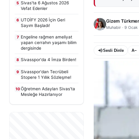
Sivas'ta 6 Ağustos 2026
5
Vefat Edenler
UTOİFY 2026 İçin Geri
6
Gizem Türkme
Sayım Başladı!
Muhabir
·
9 Ocak
Engeline rağmen ameliyat
7
yapan cerrahın yaşamı bilim
dergisinde
Sesli Dinle
A−
Sivasspor'da 4 İmza Birden!
8
Sivasspor'dan Tecrübeli
9
Stopere 1 Yıllık Sözleşme!
Öğretmen Adayları Sivas'ta
10
Mesleğe Hazırlanıyor