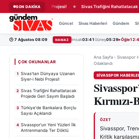
nan Siyer-i Nebi Projesi!
Sivas Trafiğini Rahatlatacak Projed
SON DAKİKA
◆
Güncel
Sivas Haberleri
Gündem
Si
🕒
7 Ağustos 08:09
İmsak
03:41
Güneş
05:29
Öğle
12:
NAMAZ
Ana Sayfa
›
Sivasspor H
ÇOK OKUNANLAR
Odaklandı
Sivas'tan Dünyaya Uzanan
1
SIVASSPOR HABERLE
Siyer-i Nebi Projesi!
Sivasspor
Sivas Trafiğini Rahatlatacak
2
Kırmızı-B
Projede Geri Sayım Başladı
Türkiye'de Bankalara Borçlu
3
Sayısı Açıklandı
ÖZET
Sivasspor'un Yeni Yüzleri İlk
4
Sivasspor, Trend
Antrenmanda Ter Döktü
Kritik karşılaşm