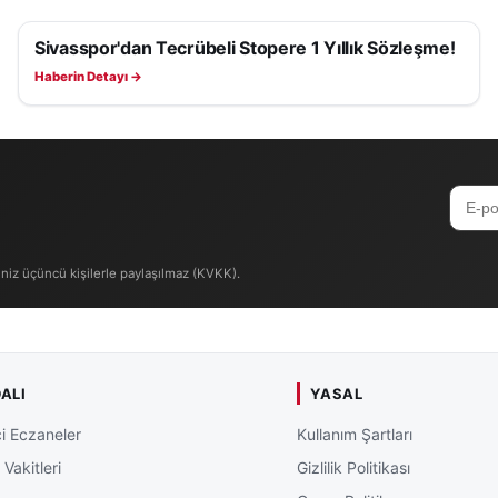
Sivasspor'dan Tecrübeli Stopere 1 Yıllık Sözleşme!
SIVASSPOR HABERLERI
Haberin Detayı →
iniz üçüncü kişilerle paylaşılmaz (KVKK).
ALI
YASAL
i Eczaneler
Kullanım Şartları
Vakitleri
Gizlilik Politikası