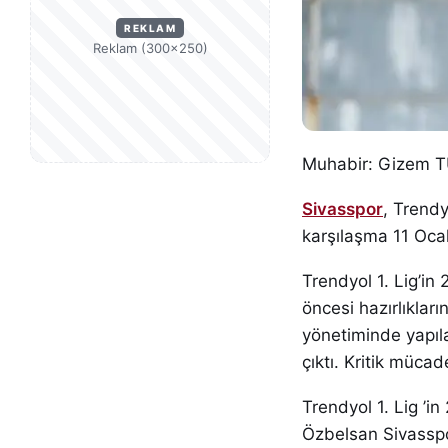
REKLAM
Reklam (300×250)
Muhabir: Gizem
Sivasspor
, Trendy
karşılaşma 11 Ocak
Trendyol 1. Lig’in
öncesi hazırlıkla
yönetiminde yapıl
çıktı. Kritik müc
Trendyol 1. Lig ’
Özbelsan Sivasspor