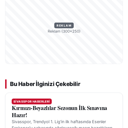
REKLAM
Reklam (300×250)
Bu Haber İlginizi Çekebilir
SIVASSPOR HABERLERI
Kırmızı-Beyazlılar Sezonun İlk Sınavına
Hazır!
Sivasspor, Trendyol 1. Lig'in ilk haftasında Esenler
Erokspor'u sahasında ağırlayacağı maçın hazırlıklarını