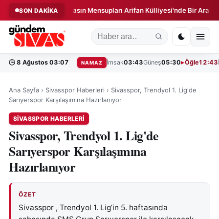
Sivas'ta Basın Mensupları Arifan Külliyesi'nde Bir Araya Geldi!
SON DAKİKA
◆
🕒
8 Ağustos 03:07
İmsak
03:43
Güneş
05:30
Öğle
12:43
NAMAZ
Ana Sayfa
›
Sivasspor Haberleri
›
Sivasspor, Trendyol 1. Lig'de
Sarıyerspor Karşılaşımına Hazırlanıyor
SIVASSPOR HABERLERI
Sivasspor, Trendyol 1. Lig'de
Sarıyerspor Karşılaşımına
Hazırlanıyor
ÖZET
Sivasspor , Trendyol 1. Lig’in 5. haftasında