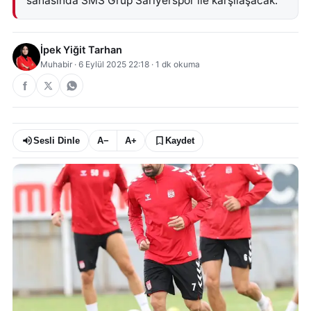
sahasında SMS Grup Sarıyerspor ile karşılaşacak.
İpek Yiğit Tarhan
Muhabir
·
6 Eylül 2025 22:18
·
1
dk okuma
Sesli Dinle
A−
A+
Kaydet