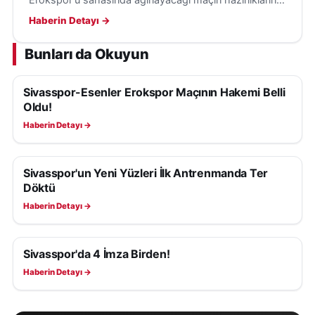
tamamladı; karşılaşma 8 Ağustos Cumartesi günü
Haberin Detayı →
oynanacak.
Bunları da Okuyun
Sivasspor-Esenler Erokspor Maçının Hakemi Belli
SIVASSPOR HABERLERI
Oldu!
Haberin Detayı →
Sivasspor'un Yeni Yüzleri İlk Antrenmanda Ter
SIVASSPOR HABERLERI
Döktü
Haberin Detayı →
Sivasspor'da 4 İmza Birden!
SIVASSPOR HABERLERI
Haberin Detayı →