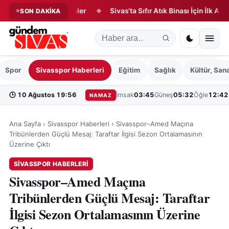
 günü vefat edenler
Sivas’ta Sıfır Atık Binası İçin İlk Adım Atıld
SON DAKİKA
◆
Spor
Sivasspor Haberleri
Eğitim
Sağlık
Kültür, San
🕒
10 Ağustos 19:56
İmsak
03:45
Güneş
05:32
Öğle
12:42
NAMAZ
Ana Sayfa
›
Sivasspor Haberleri
›
Sivasspor–Amed Maçına
Tribünlerden Güçlü Mesaj: Taraftar İlgisi Sezon Ortalamasının
Üzerine Çıktı
SIVASSPOR HABERLERI
Sivasspor–Amed Maçına
Tribünlerden Güçlü Mesaj: Taraftar
İlgisi Sezon Ortalamasının Üzerine