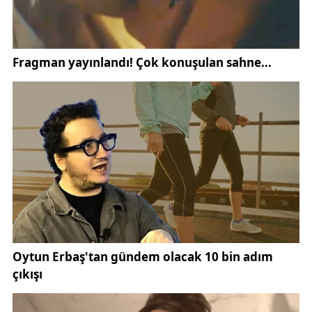
bazı maçlara kıyasla daha yüksek bir katılım
düzeyine işaret etti.
Yaklaşık 27 bin 532 seyirci kapasitesine sahip olan
Sivas 4 Eylül Stadyumu’nda oynanan mücadeleyi
yaklaşık 15 bin taraftar tribünlerden takip etti. Bu
rakam, Sivasspor’un bu sezon iç sahada oynadığı
karşılaşmalarla kıyaslandığında ortalamanın üzerinde
bir katılım anlamına geliyor.
Tribün doluluk oranındaki artış, özellikle kritik
haftalara girilen lig maratonunda taraftarın takıma
verdiği desteğin sürdüğünü gösterdi. Futbol
kamuoyunda da dikkat çeken bu ilgi, Sivasspor’un iç
saha maçlarında oluşturduğu atmosferin önemini bir
kez daha ortaya koydu.