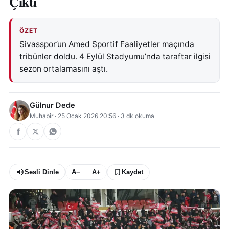
Çıktı
ÖZET
Sivasspor’un Amed Sportif Faaliyetler maçında
tribünler doldu. 4 Eylül Stadyumu’nda taraftar ilgisi
sezon ortalamasını aştı.
Gülnur Dede
Muhabir
·
25 Ocak 2026 20:56
·
3
dk okuma
Sesli Dinle
A−
A+
Kaydet