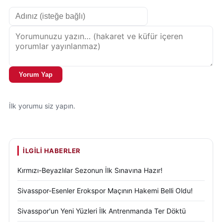
altında yapılan değerlendirmelerde, taraftar
desteğinin sezonun kalan haftaları için belirleyici
olabileceği vurgulandı.
Sivas futbolunun en önemli dinamiklerinden biri olan
taraftar gücü, Amed Sportif Faaliyetler maçıyla
Yorum Yap
birlikte bir kez daha kendini gösterdi. Bu tablo,
önümüzdeki iç saha karşılaşmaları için de benzer bir
İlk yorumu siz yapın.
ilginin oluşabileceğine dair güçlü bir sinyal olarak
değerlendiriliyor.
İLGILI HABERLER
Kırmızı-Beyazlılar Sezonun İlk Sınavına Hazır!
Sivasspor-Esenler Erokspor Maçının Hakemi Belli Oldu!
Sivasspor'un Yeni Yüzleri İlk Antrenmanda Ter Döktü