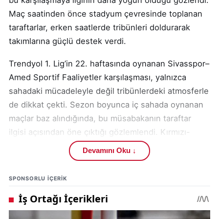
Maç saatinden önce stadyum çevresinde toplanan
taraftarlar, erken saatlerde tribünleri doldurarak
takımlarına güçlü destek verdi.
Trendyol 1. Lig’in 22. haftasında oynanan Sivasspor–
Amed Sportif Faaliyetler karşılaşması, yalnızca
sahadaki mücadeleyle değil tribünlerdeki atmosferle
de dikkat çekti. Sezon boyunca iç sahada oynanan
maçlar baz alındığında, bu müsabakanın taraftar
ilgisi açısından öne çıktığı gözlemlendi. Kırmızı-
beyazlı renklere gönül veren futbolseverler, maç
Devamını Oku ↓
öncesinden itibaren stat çevresinde toplanarak
karşılaşmaya olan ilgilerini net biçimde ortaya
SPONSORLU IÇERIK
koydu.
Sivas’ta futbolun toplumsal karşılığını bir kez daha