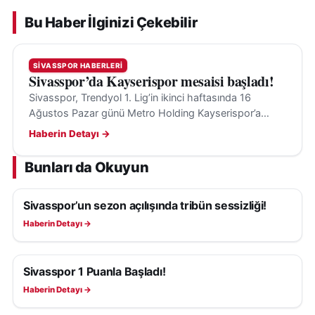
Bu Haber İlginizi Çekebilir
SIVASSPOR HABERLERI
Sivasspor’da Kayserispor mesaisi başladı!
Sivasspor, Trendyol 1. Lig’in ikinci haftasında 16
Ağustos Pazar günü Metro Holding Kayserispor’a
konuk olacak; hedef ilk galibiyet ve transfer takviyeleri.
Haberin Detayı →
Bunları da Okuyun
Sivasspor’un sezon açılışında tribün sessizliği!
SIVASSPOR HABERLERI
Haberin Detayı →
Sivasspor 1 Puanla Başladı!
SIVASSPOR HABERLERI
Haberin Detayı →