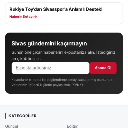
Rukiye Toy’dan Sivasspor’a Anlamlı Destek!
SIVASSPOR HABERLERI
Haberin Detayı →
Sivas gündemini kaçırmayın
Günün öne çıkan haberlerini e-postanıza alın. İstediğiniz
an çıkabilirsiniz.
Abone Ol
Kaydolarak e-posta ile bilgilendirme almayı kabul etmiş olursunuz.
Verileriniz üçüncü kişilerle paylaşılmaz (KVKK).
KATEGORILER
Güncel
Eğitim