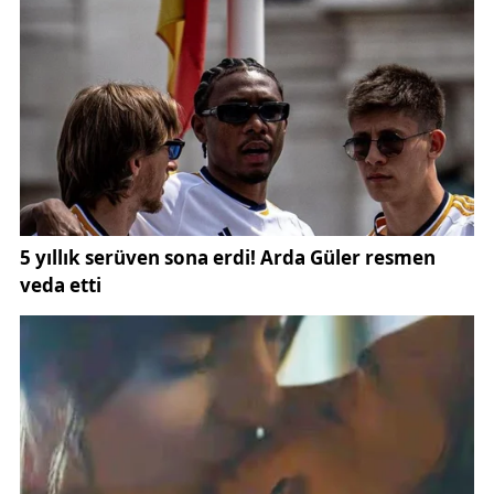
gösteren bu karşılaşma, hem tribün doluluk oranı
hem de taraftarın maç öncesi oluşturduğu
atmosferle sezonun dikkat çeken iç saha
organizasyonlarından biri olarak kayıtlara geçti.
Karşılaşma öncesinde stadyum çevresinde yoğunluk
yaşandı. Sivassporlu taraftarlar, maç saatini
beklemeden tribünlerin belirli bölümlerini doldurdu.
Özellikle kale arkası ve maraton tribünlerinde erken
saatlerde oluşan doluluk, müsabakaya verilen
önemin somut bir göstergesi oldu.
Taraftarların erken giriş yapması, organizasyonel
açıdan da dikkat çekti. Tribünlerdeki düzenli
yerleşim ve maç öncesi yapılan tezahüratlar,
karşılaşma başlamadan önce stadyum atmosferinin
oluşmasını sağladı. Bu tablo, sezon içinde oynanan