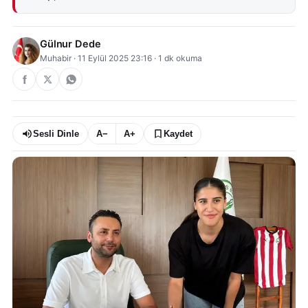
Gülnur Dede
Muhabir
·
11 Eylül 2025 23:16
·
1
dk okuma
Sesli Dinle
A−
A+
Kaydet