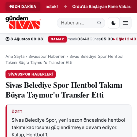
sspor’a Anlamlı Destek!
Ordu’da Başlayan Kene Vakası Sivas’ta 
SON DAKİKA
◆
🕒
8 Ağustos 09:08
İmsak
03:43
Güneş
05:30
Öğle
12:43
NAMAZ
Ana Sayfa
›
Sivasspor Haberleri
›
Sivas Belediye Spor Hentbol
Takımı Büşra Taymur'u Transfer Etti
SIVASSPOR HABERLERI
Sivas Belediye Spor Hentbol Takımı
Büşra Taymur'u Transfer Etti
ÖZET
Sivas Belediye Spor, yeni sezon öncesinde hentbol
takımı kadrosunu güçlendirmeye devam ediyor.
Kulüp, Hentbol 1.