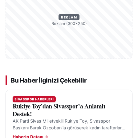
REKLAM
Reklam (300×250)
Bu Haber İlginizi Çekebilir
SIVASSPOR HABERLERI
Rukiye Toy’dan Sivasspor’a Anlamlı
Destek!
AK Parti Sivas Milletvekili Rukiye Toy, Sivasspor
Başkanı Burak Özçoban’la görüşerek kadın taraftarların
maçları tribünden izlemesi için loca desteği sağladı.
Haberin Detayı →