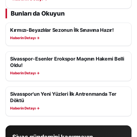
Bunları da Okuyun
Kırmızı-Beyazlılar Sezonun İlk Sınavına Hazır!
SIVASSPOR HABERLERI
Haberin Detayı →
Sivasspor-Esenler Erokspor Maçının Hakemi Belli
SIVASSPOR HABERLERI
Oldu!
Haberin Detayı →
Sivasspor'un Yeni Yüzleri İlk Antrenmanda Ter
SIVASSPOR HABERLERI
Döktü
Haberin Detayı →
Sivas gündemini kaçırmayın