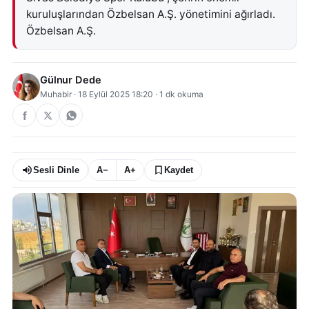
kuruluşlarından Özbelsan A.Ş. yönetimini ağırladı.
Özbelsan A.Ş.
Gülnur Dede
Muhabir
·
18 Eylül 2025 18:20
·
1
dk okuma
Sesli Dinle
A−
A+
Kaydet