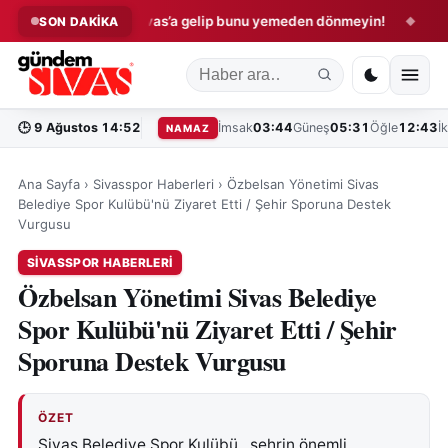
lli oldu
Sivas’a gelip bunu yemeden dönmeyin!
Sivas’ta
SON DAKİKA
◆
◆
🕒
9 Ağustos 14:52
İmsak
03:44
Güneş
05:31
Öğle
12:43
İ
NAMAZ
Ana Sayfa
›
Sivasspor Haberleri
›
Özbelsan Yönetimi Sivas
Belediye Spor Kulübü'nü Ziyaret Etti / Şehir Sporuna Destek
Vurgusu
SIVASSPOR HABERLERI
Özbelsan Yönetimi Sivas Belediye
Spor Kulübü'nü Ziyaret Etti / Şehir
Sporuna Destek Vurgusu
ÖZET
Sivas Belediye Spor Kulübü , şehrin önemli