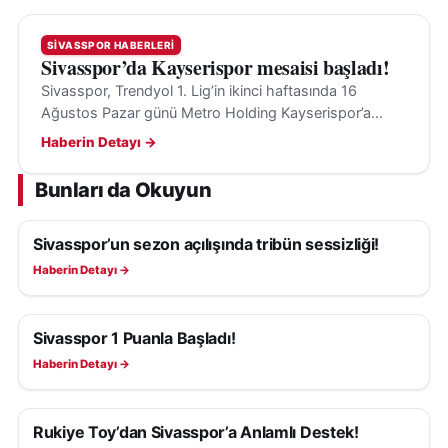
SIVASSPOR HABERLERI
Sivasspor’da Kayserispor mesaisi başladı!
Sivasspor, Trendyol 1. Lig’in ikinci haftasında 16
Ağustos Pazar günü Metro Holding Kayserispor’a
konuk olacak; hedef ilk galibiyet ve transfer takviyeleri.
Haberin Detayı →
Bunları da Okuyun
Sivasspor’un sezon açılışında tribün sessizliği!
SIVASSPOR HABERLERI
Haberin Detayı →
Sivasspor 1 Puanla Başladı!
SIVASSPOR HABERLERI
Haberin Detayı →
Rukiye Toy’dan Sivasspor’a Anlamlı Destek!
SIVASSPOR HABERLERI