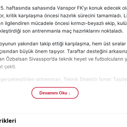
n 25. haftasında sahasında Vanspor FK’yı konuk edecek o
, kritik karşılaşma öncesi hazırlık sürecini tamamladı. 
 ilgilendiren mücadele öncesi kırmızı-beyazlı ekip, kul
kleştirdiği son antrenmanla maç hazırlıklarını noktaladı.
oyunun yakından takip ettiği karşılaşma, hem üst sırala
çısından büyük önem taşıyor. Taraftar desteğini arkasın
an Özbelsan Sivasspor’da teknik heyet ve futbolcuların 
t çekti.
 gerçekleştirilen antrenman, Teknik Direktör İsmet Taşd
rin gözetiminde yapıldı. Çalışma, futbolcuların fiziksel ha
Devamını Oku ↓
aya yönelik ısınma hareketleriyle başladı. Ardından tak
e topa sahip olma üzerine yoğunlaştı.
ğinin hızlandırılması ve top kayıplarının minimize edilmes
, teknik ekibin oyun planına verdiği önemi ortaya koydu.