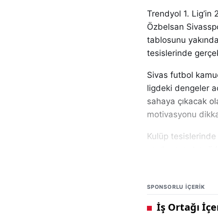
Trendyol 1. Lig’i
Özbelsan Sivasspor
tablosunu yakından
tesislerinde gerçe
Sivas futbol kamu
ligdeki dengeler a
sahaya çıkacak ol
motivasyonu dikka
Kulüp tesislerinde
yardımcı antrenörle
üst seviyeye taşım
organizasyonları v
SPONSORLU IÇERIK
Özellikle pas trafi
yapılan çalışmalar