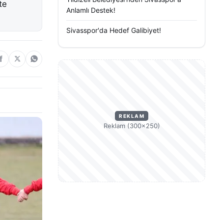
te
Anlamlı Destek!
Sivasspor'da Hedef Galibiyet!
REKLAM
Reklam (300×250)