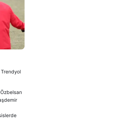
e Trendyol
n Özbelsan
Taşdemir
sislerde