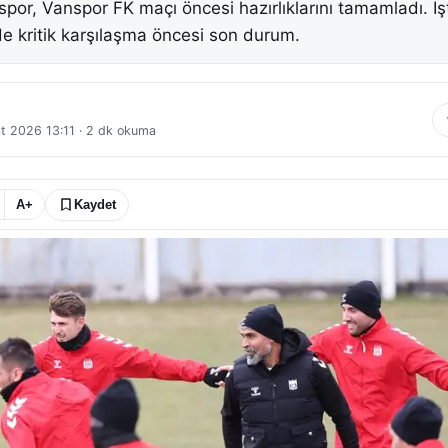
por, Vanspor FK maçı öncesi hazırlıklarını tamamladı. İş
’de kritik karşılaşma öncesi son durum.
t 2026 13:11
·
2
dk okuma
A+
Kaydet