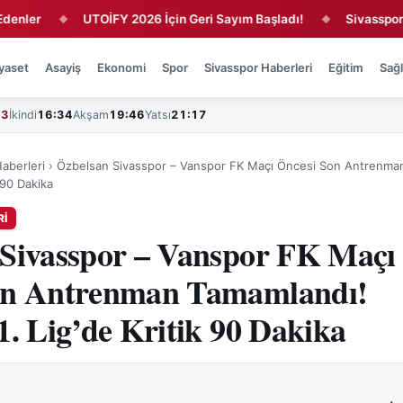
UTOİFY 2026 İçin Geri Sayım Başladı!
Sivasspor'da 4 İm
◆
◆
yaset
Asayiş
Ekonomi
Spor
Sivasspor Haberleri
Eğitim
Sağl
43
İkindi
16:34
Akşam
19:46
Yatsı
21:17
aberleri
›
Özbelsan Sivasspor – Vanspor FK Maçı Öncesi Son Antrenma
k 90 Dakika
RI
 Sivasspor – Vanspor FK Maçı
on Antrenman Tamamlandı!
1. Lig’de Kritik 90 Dakika