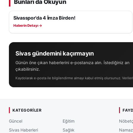
Bunları da Okuyun
davet ederken, şe
Sivasspor'da 4 İmza Birden!
Sivas spor gündemi
SIVASSPOR HABERLERI
altındaki içerikler
Haberin Detayı →
Özbelsan Sivasspo
çıkmaya hazırlanı
Sivas gündemini kaçırmayın
Kritik mücadelede a
Günün öne çıkan haberlerini e-postanıza alın. İstediğiniz an
doğrudan etkileye
çıkabilirsiniz.
Kaydolarak e-posta ile bilgilendirme almayı kabul etmiş olursunuz. Veriler
KATEGORILER
FAYD
Güncel
Eğitim
Nöbetç
Sivas Haberleri
Sağlık
Namaz 