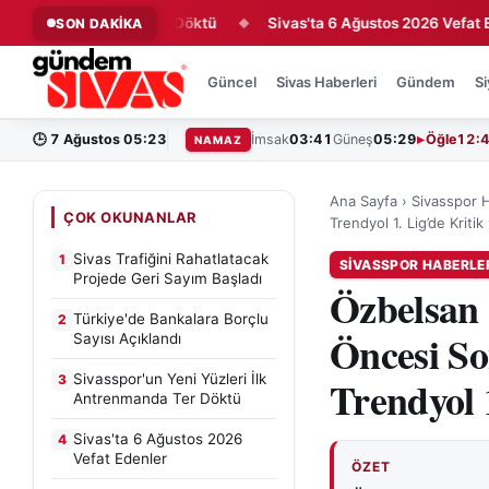
 Antrenmanda Ter Döktü
Sivas'ta 6 Ağustos 2026 Vefat Edenler
SON DAKİKA
◆
Güncel
Sivas Haberleri
Gündem
Si
🕒
7 Ağustos 05:23
İmsak
03:41
Güneş
05:29
Öğle
12:
NAMAZ
Ana Sayfa
›
Sivasspor H
ÇOK OKUNANLAR
Trendyol 1. Lig’de Kriti
Sivas Trafiğini Rahatlatacak
1
SIVASSPOR HABERLE
Projede Geri Sayım Başladı
Özbelsan
Türkiye'de Bankalara Borçlu
2
Öncesi S
Sayısı Açıklandı
Sivasspor'un Yeni Yüzleri İlk
3
Trendyol 
Antrenmanda Ter Döktü
Sivas'ta 6 Ağustos 2026
4
Vefat Edenler
ÖZET