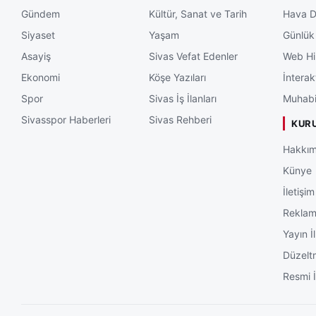
Gündem
Kültür, Sanat ve Tarih
Hava 
Siyaset
Yaşam
Günlük
Asayiş
Sivas Vefat Edenler
Web Hi
Ekonomi
Köşe Yazıları
İnterak
Spor
Sivas İş İlanları
Muhabi
Sivasspor Haberleri
Sivas Rehberi
KUR
Hakkım
Künye
İletişim
Rekla
Yayın İl
Düzelt
Resmi İ