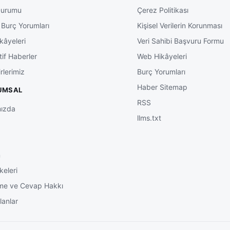
Durumu
Çerez Politikası
 Burç Yorumları
Kişisel Verilerin Korunması
kâyeleri
Veri Sahibi Başvuru Formu
tif Haberler
Web Hikâyeleri
rlerimiz
Burç Yorumları
Haber Sitemap
UMSAL
RSS
ızda
llms.txt
m
keleri
me ve Cevap Hakkı
lanlar