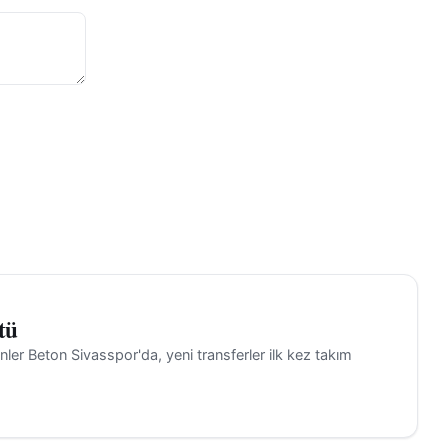
 ediyor.
ddi şekilde
kip edilen
org
)
olseverler
lere ayrıca
tü
ler Beton Sivasspor'da, yeni transferler ilk kez takım
teği. İç
 doğrudan
rakmamaya