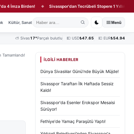
za Birden!
Sivasspor'dan Tecrübeli Stopere 1 Yıllık Sözleşme!
◆
ık
Kültür, Sanat ve Tarih
Yaşam
Sivas Vefat Edenler
Köşe Yazılar
Menü
⛅
Sivas
17°
Parçalı bulutlu
💵 USD
₺
47.65
💶 EUR
₺
54.94
n Tamamlandı!
İLGILI HABERLER
Dünya Sivaslılar Günü'nde Büyük Müjde!
Sivasspor Taraftarı İlk Haftada Sessiz
Kaldı!
Sivasspor'da Esenler Erokspor Mesaisi
Sürüyor!
Fethiye'de Yamaç Paraşütü Yaptı!
Yıldızeli Belediyesi'nden Sivasspor'a