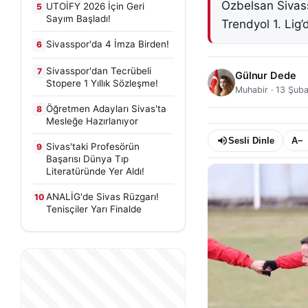
Özbelsan Sivass
UTOİFY 2026 İçin Geri
5
Sayım Başladı!
Trendyol 1. Lig
Sivasspor'da 4 İmza Birden!
6
Sivasspor'dan Tecrübeli
7
Gülnur Dede
Stopere 1 Yıllık Sözleşme!
Muhabir
·
13 Şuba
Öğretmen Adayları Sivas'ta
8
Mesleğe Hazırlanıyor
Sesli Dinle
A−
Sivas'taki Profesörün
9
Başarısı Dünya Tıp
Literatüründe Yer Aldı!
ANALİG'de Sivas Rüzgarı!
10
Tenisçiler Yarı Finalde