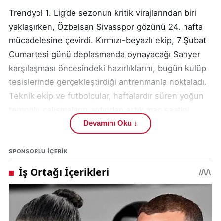
Trendyol 1. Lig’de sezonun kritik virajlarından biri
yaklaşırken, Özbelsan Sivasspor gözünü 24. hafta
mücadelesine çevirdi. Kırmızı-beyazlı ekip, 7 Şubat
Cumartesi günü deplasmanda oynayacağı Sarıyer
karşılaşması öncesindeki hazırlıklarını, bugün kulüp
tesislerinde gerçekleştirdiği antrenmanla noktaladı.
Teknik ekip ve futbolcular, haftalardır süren yoğun
tempolu çalışmaların ardından artık maç saatini
beklemeye başladı.
Devamını Oku ↓
Karşılaşmanın öneminin bilincinde olan Yiğidolar,
SPONSORLU IÇERIK
son idmanda hem fiziksel hem de zihinsel olarak
müsabakaya odaklanmış bir görüntü sergiledi.
Teknik heyet, özellikle deplasman koşullarında
oyunun kontrolünü elde tutmaya yönelik detaylar
üzerinde durdu.