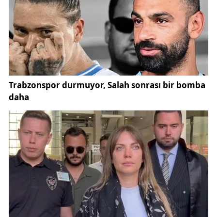
Sivasspor’un son çalışması, Yardımcı Antrenör Evren
Otyakmaz yönetiminde gerçekleştirildi. Antrenman,
futbolcuların kaslarını müsabakaya hazırlamaya
yönelik dinamik ısınma hareketleriyle başladı.
Isınmanın ardından oyuncular, pas organizasyonları
ve topa sahip olma çalışmalarıyla tempoyu yükseltti.
Bu bölümde özellikle dar alanda pas ve pres
organizasyonlarına ağırlık verildi. Teknik ekip,
Sarıyer’in oyun yapısına karşı uygulanması planlanan
taktik varyasyonları futbolculara birebir aktardı.
Çalışmanın son bölümünde ise taktik oyun oynandı
ve maç senaryoları üzerinden prova yapıldı. Bu
süreçte oyuncuların yüksek konsantrasyonu, teknik
heyeti memnun etti.