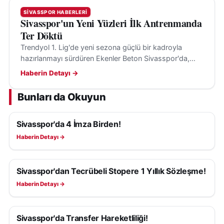
SIVASSPOR HABERLERI
Sivasspor'un Yeni Yüzleri İlk Antrenmanda
Ter Döktü
Trendyol 1. Lig'de yeni sezona güçlü bir kadroyla
hazırlanmayı sürdüren Ekenler Beton Sivasspor'da,
yeni transferler ilk kez takım arkadaşlarıyla birlikte
Haberin Detayı →
antrenmana çıktı.
Bunları da Okuyun
Sivasspor'da 4 İmza Birden!
SIVASSPOR HABERLERI
Haberin Detayı →
Sivasspor'dan Tecrübeli Stopere 1 Yıllık Sözleşme!
SIVASSPOR HABERLERI
Haberin Detayı →
Sivasspor'da Transfer Hareketliliği!
SIVASSPOR HABERLERI