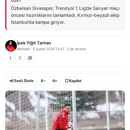
ÖZET
Özbelsan Sivasspor, Trendyol 1. Lig’de Sarıyer maçı
öncesi hazırlıklarını tamamladı. Kırmızı-beyazlı ekip
İstanbul’da kampa giriyor.
İpek Yiğit Tarhan
Muhabir
·
5 Şubat 2026 15:47
·
2
dk okuma
Sesli Dinle
A−
A+
Kaydet