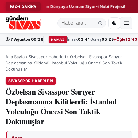
u!
Sivas'tan Dünyaya Uzanan Siyer-i Nebi Projesi!
Sivas
SON DAKİKA
◆
◆
🕒
7 Ağustos 09:28
İmsak
03:41
Güneş
05:29
Öğle
12:43
NAMAZ
Ana Sayfa
›
Sivasspor Haberleri
›
Özbelsan Sivasspor Sarıyer
Deplasmanına Kilitlendi: İstanbul Yolculuğu Öncesi Son Taktik
Dokunuşlar
SIVASSPOR HABERLERI
Özbelsan Sivasspor Sarıyer
Deplasmanına Kilitlendi: İstanbul
Yolculuğu Öncesi Son Taktik
Dokunuşlar