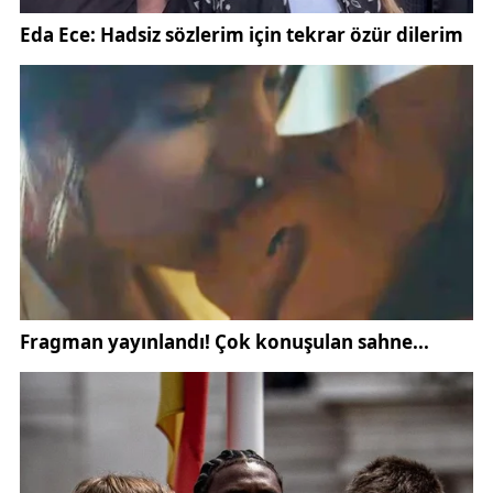
Kulüp kaynaklarından edinilen bilgilere göre,
antrenmanda herhangi bir sakatlık yaşanmadı ve
tüm futbolcuların maç için hazır durumda olduğu
bildirildi. Bu durum, Sivasspor cephesinde yüzleri
güldüren önemli bir gelişme olarak öne çıktı.
Hazırlıklarını tamamlayan Özbelsan Sivasspor
kafilesi, yarın hava yoluyla İstanbul’a hareket
edecek. Kırmızı-beyazlı ekip, karşılaşma öncesinde
konaklayacağı otelde kampa girerek maç saatine
kadar son analiz ve toplantılarını gerçekleştirecek.
Teknik heyetin, kamp sürecinde rakip analizine ve
maç planına özel sunumlar yapacağı öğrenildi.
Oyuncuların mental olarak da karşılaşmaya en iyi
şekilde hazırlanması hedefleniyor. Deplasman
maçlarının ligdeki sıralama açısından taşıdığı kritik