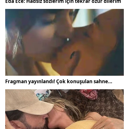
ifadelerini kullandı.
Bir gazetecinin, "Devre arası yaklaşıyor. Transfer
çalışmaları ne durumda?" şeklindeki sorusuna
Altıparmak,
"Çıkan transfer haberlerinin çoğunu taraftarlarımız,
basınımız, menajerler bize yazıp soruyor. Bizim için
en uygun ve bizi 2. yarı hedefe taşıyacak oyuncular
var kafamızda. Burada en iyi oyuncuyu en faydalı
oyuncuyu bize seçeceğiz. Bizden duyulmadığı
sürece transfer haberlerine inanmayın. Çok fazla
spekülasyon olacak bu dönemde. Bizim önceliğimiz
şuanda 2 tane final maçımız var, burada da bir
oyuncu grubu var. Bu oyuncu grubuyla maçları
bitirmek istiyoruz. Kimseyi etkilemeden, daha
sonrasında da transfer çalışmalarına başlayacağız"