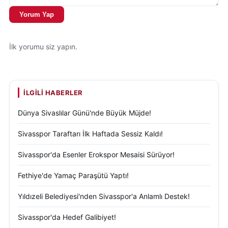
dedi.
Yorum Yap
Devre arasında takımdan ayrılacak isimlerin olup-
olmayacağıyla ilgili ise Altıparmak,
İlk yorumu siz yapın.
"Yok şu anda böyle bir şeyimiz yok ama bu 2 hafta
bittikten sonra tabii ki herkesin oturup ilk yarısını
değerlendireceğiz bununla alakalı. Bunun yabancısı,
İLGILI HABERLER
Türk'ü yok; faydalı faydasız olur bizde. Bize katkı
Dünya Sivaslılar Günü'nde Büyük Müjde!
sağlayan oyuncu varsa tabii ki devam edeceğiz ama
Sivasspor Taraftarı İlk Haftada Sessiz Kaldı!
sağlamayan oyuncu varsa da yolumuzu ayıracağız.
Şu anda şu veya bu diyeceğimiz bir şey yok. Çünkü
Sivasspor'da Esenler Erokspor Mesaisi Sürüyor!
bizim için en önemli şey şu andaki 2 maçı oynayıp
Fethiye'de Yamaç Paraşütü Yaptı!
sonrasındaki transferler"
Yıldızeli Belediyesi'nden Sivasspor'a Anlamlı Destek!
ifadelerini kullandı.
Sivasspor'da Hedef Galibiyet!
Vali Lütfullah Bilgin Sivasspor Tesisleri'nde Teknik