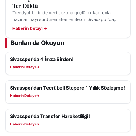
Ter Döktü
Trendyol 1. Lig'de yeni sezona güçlü bir kadroyla
hazırlanmayı sürdüren Ekenler Beton Sivasspor'da,
yeni transferler ilk kez takım arkadaşlarıyla birlikte
Haberin Detayı →
antrenmana çıktı.
Bunları da Okuyun
Sivasspor'da 4 İmza Birden!
SIVASSPOR HABERLERI
Haberin Detayı →
Sivasspor'dan Tecrübeli Stopere 1 Yıllık Sözleşme!
SIVASSPOR HABERLERI
Haberin Detayı →
Sivasspor'da Transfer Hareketliliği!
SIVASSPOR HABERLERI
Haberin Detayı →