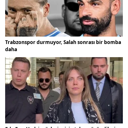
dedi.
Hafta sonu deplasmanda Iğdır FK ile oynayacakları
maçın zor geçeceğini söyleyen Altıparmak,
"Hemen hemen aynı türde bir takıma karşı
oynayacağız. Kanatlarını çok iyi kullanan, çok iyi bir
takıma karşı oynayacağız. Önemli olan bizim ne
yapacağımız. Bizde aynı şekilde oyunumuzu
oynayamaya devam edeceğiz. 2 tane final maçımız
kaldı. Bu maçları oynayıp devre arasına girmek
istiyoruz. Bunun içinde Iğdır maçı bizim için final
niteliğinde bir maç. İnşallah oraya kazanmaya
gidiyoruz. Kazanmak için oynayacağız. İnşallah maç
içerisindeki şanssızlığımızı Iğdır'da yaşamadan 3
puanı alıp dönmek istiyoruz"