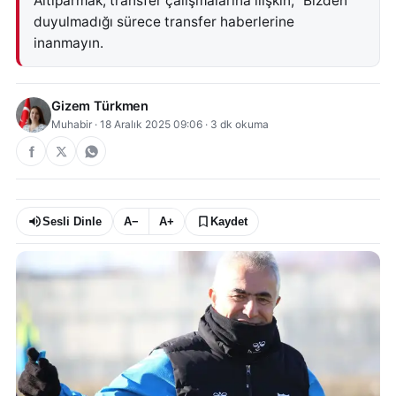
Altıparmak, transfer çalışmalarına ilişkin, "Bizden
duyulmadığı sürece transfer haberlerine
inanmayın.
Gizem Türkmen
Muhabir
·
18 Aralık 2025 09:06
·
3
dk okuma
Sesli Dinle
A−
A+
Kaydet