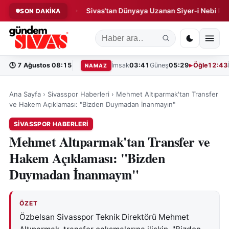
 Operasyonu!
Sivas'tan Dünyaya Uzanan Siyer-i Nebi Projesi!
SON DAKİKA
◆
🕒
7 Ağustos 08:15
İmsak
03:41
Güneş
05:29
Öğle
12:43
NAMAZ
Ana Sayfa
›
Sivasspor Haberleri
›
Mehmet Altıparmak'tan Transfer
ve Hakem Açıklaması: "Bizden Duymadan İnanmayın"
SIVASSPOR HABERLERI
Mehmet Altıparmak'tan Transfer ve
Hakem Açıklaması: "Bizden
Duymadan İnanmayın"
ÖZET
Özbelsan Sivasspor Teknik Direktörü Mehmet