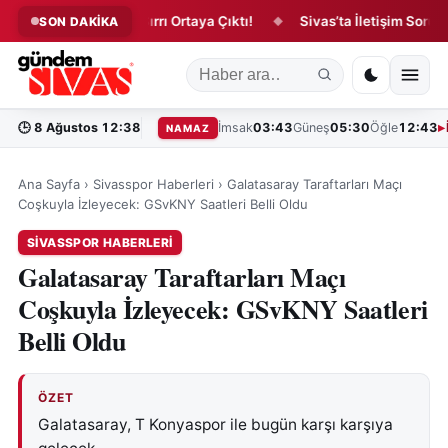
Zara Balının Sırrı Ortaya Çıktı!
Sivas’ta İletişim Sorunu Yıl
SON DAKİKA
◆
◆
🕒
8 Ağustos 12:38
İmsak
03:43
Güneş
05:30
Öğle
12:43
NAMAZ
Ana Sayfa
›
Sivasspor Haberleri
›
Galatasaray Taraftarları Maçı
Coşkuyla İzleyecek: GSvKNY Saatleri Belli Oldu
SIVASSPOR HABERLERI
Galatasaray Taraftarları Maçı
Coşkuyla İzleyecek: GSvKNY Saatleri
Belli Oldu
ÖZET
Galatasaray, T Konyaspor ile bugün karşı karşıya