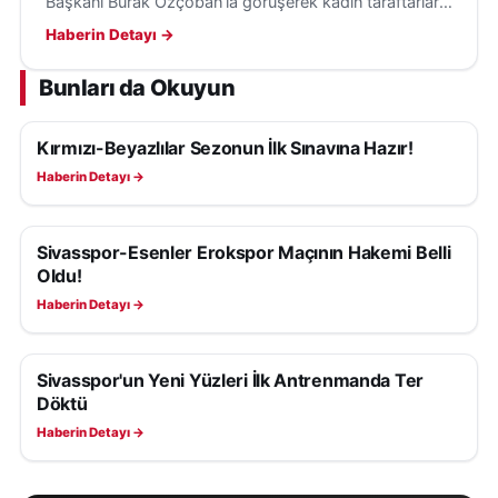
Başkanı Burak Özçoban’la görüşerek kadın taraftarların
maçları tribünden izlemesi için loca desteği sağladı.
Haberin Detayı →
Bunları da Okuyun
Kırmızı-Beyazlılar Sezonun İlk Sınavına Hazır!
SIVASSPOR HABERLERI
Haberin Detayı →
Sivasspor-Esenler Erokspor Maçının Hakemi Belli
SIVASSPOR HABERLERI
Oldu!
Haberin Detayı →
Sivasspor'un Yeni Yüzleri İlk Antrenmanda Ter
SIVASSPOR HABERLERI
Döktü
Haberin Detayı →