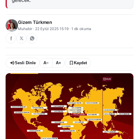
gelecek.
Gizem Türkmen
Muhabir
·
22 Eylül 2025 15:19
·
1
dk okuma
Sesli Dinle
A−
A+
Kaydet