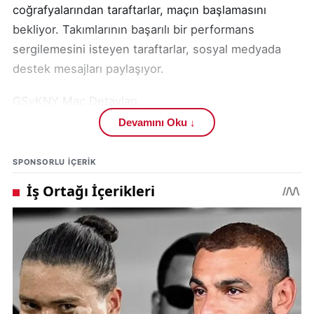
coğrafyalarından taraftarlar, maçın başlamasını
bekliyor. Takımlarının başarılı bir performans
sergilemesini isteyen taraftarlar, sosyal medyada
destek mesajları paylaşıyor.
GSvKNY Maç Detayları
Devamını Oku ↓
Galatasaray ve T Konyaspor arasındaki müsabaka,
futbolseverler tarafından büyük bir merakla
SPONSORLU IÇERIK
bekleniyor. Maçın sonuçlanması ile ilgili tahminler
yapılmakta ve takımların performansı
değerlendirilmektedir. Maçın oynanacağı stadyum
ve diğer detaylar ise henüz açıklanmadı.