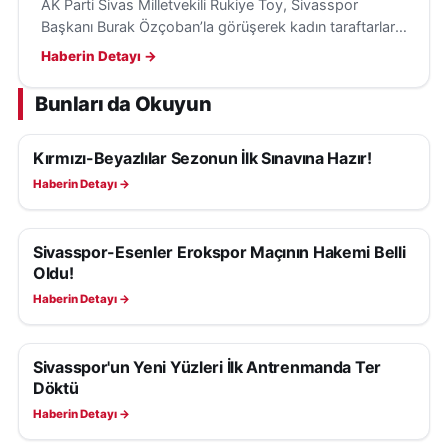
AK Parti Sivas Milletvekili Rukiye Toy, Sivasspor
Başkanı Burak Özçoban’la görüşerek kadın taraftarların
maçları tribünden izlemesi için loca desteği sağladı.
Haberin Detayı →
Bunları da Okuyun
Kırmızı-Beyazlılar Sezonun İlk Sınavına Hazır!
SIVASSPOR HABERLERI
Haberin Detayı →
Sivasspor-Esenler Erokspor Maçının Hakemi Belli
SIVASSPOR HABERLERI
Oldu!
Haberin Detayı →
Sivasspor'un Yeni Yüzleri İlk Antrenmanda Ter
SIVASSPOR HABERLERI
Döktü
Haberin Detayı →