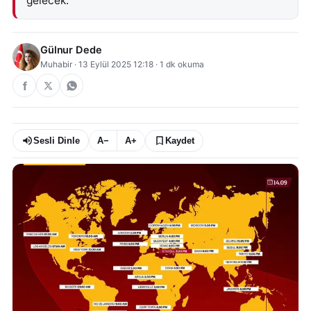
gelecek.
Gülnur Dede
Muhabir
·
13 Eylül 2025 12:18
·
1
dk okuma
Sesli Dinle
A−
A+
Kaydet