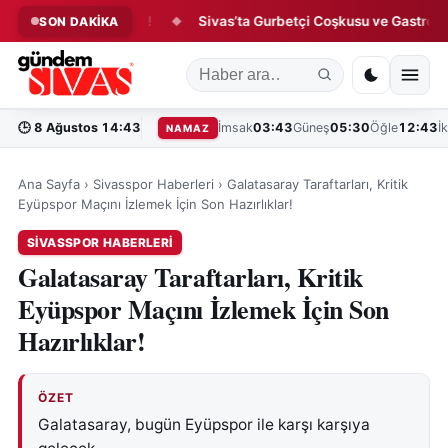
Sivas Sokaklarında!
Sivas’ta Gurbetçi Coşkusu ve Gastronomi 
SON DAKİKA
◆
🕒
8 Ağustos 14:43
İmsak
03:43
Güneş
05:30
Öğle
12:43
İ
NAMAZ
Ana Sayfa
›
Sivasspor Haberleri
›
Galatasaray Taraftarları, Kritik
Eyüpspor Maçını İzlemek İçin Son Hazırlıklar!
SIVASSPOR HABERLERI
Galatasaray Taraftarları, Kritik
Eyüpspor Maçını İzlemek İçin Son
Hazırlıklar!
ÖZET
Galatasaray, bugün Eyüpspor ile karşı karşıya