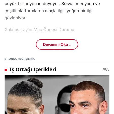
büyük bir heyecan duyuyor. Sosyal medyada ve
çeşitli platformlarda maçla ilgili yoğun bir ilgi
gözleniyor.
Galatasaray'ın Maç Öncesi Durumu
Galatasaray, ligde [Ligdeki durumu metinde
Devamını Oku ↓
belirtilmediği için boş bırakılmıştır]. Eyüpspor maçı,
takımın [Takımın amacı metinde belirtilmediği için
SPONSORLU IÇERIK
boş bırakılmıştır].
Eyüpspor Maçının Önemi
Eyüpspor karşılaşması, Galatasaray için kritik bir
öneme sahip. Maçın sonucu, takımın [Sonucunun
etkisi metinde belirtilmediği için boş bırakılmıştır].