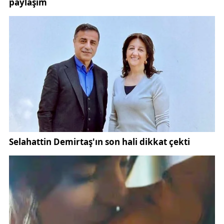
Yerel spor dinamiği üzerine daha önce
yayımladığımız
Sivasspor haberleri
ve
Sivas spor
etkinlikleri
içeriklerimizden de görülebileceği üzere,
kentteki sportif çeşitlilik her geçen yıl artıyor.
Salona gelemeyen hentbolseverler için müjde:
Türkiye Avusturya hentbol maçı
TRT SPOR Yıldız
ekranlarından canlı yayınlanacak. Ayrıca THF’nin
YouTube kanalı alternatif izleme imkânı sunacak.
Türkiye Avusturya hentbol maçı
öncesinde spor
hekimleri eşliğinde kondisyon testleri uygulanan
milli kadro, özellikle hızlı hücum varyasyonları
üzerine yoğunlaştı. Savunmada ise 6‑0 dizilişiyle
rakibin dış atışlarına önlem alınacak.
Maç günü 16.00‑22.00 saatleri arasında Spor Vadisi