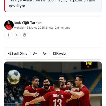
Türkiye Avusturya hentbol maçı için gözler Sivas’a
çevriliyor.
İpek Yiğit Tarhan
Muhabir
·
5 Mayıs 2025 21:02
·
2
dk okuma
Sesli Dinle
A−
A+
Kaydet