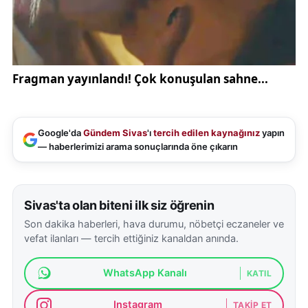
güzergâhında toplu taşıma seferleri sıklaştırılacak. İl
Emniyet Müdürlüğü 250 polis ve 120 özel güvenlik
personeli ile görev yapacak. Taraftarların girişte üst
aramasından geçeceği uyarısı yapıldı.
Sivas Valisi Yılmaz Şimşek , “Milli takıma desteğimiz
tam. Tüm hemşehrilerimi
Türkiye Avusturya hentbol
Google'da
Gündem Sivas
'ı
tercih edilen kaynağınız
yapın
maçı
için salona bekliyorum” diyerek sözlerini
— haberlerimizi arama sonuçlarında öne çıkarın
noktaladı.
Sivas'ta olan biteni ilk siz öğrenin
Son dakika haberleri, hava durumu, nöbetçi eczaneler ve
vefat ilanları — tercih ettiğiniz kanaldan anında.
WhatsApp Kanalı
KATIL
Instagram
TAKIP ET