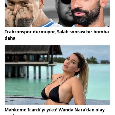
Seyirci katkısının önemine vurgu yapan Sivas
Gençlik ve Spor İl Müdürü Erdoğan Tunç ise tüm
biletlerin ücretsiz dağıtıldığını duyurdu. Biletler,
4 Eylül Spor Vadisi’ndeki bilet gişelerinden ve
THF’nin dijital platformundan temin edilebilecek.
Türkiye Avusturya hentbol maçı
biletlerini alan
taraftarların maç günü en geç 18.30’da salonda
olmaları istendi.
Maçın oynanacağı 4 Eylül Spor Vadisi, son dönemde
düzenlenen tenis, voleybol ve atletizm
organizasyonlarıyla Sivas’ı spor turizminde önemli
bir konuma taşıdı.
Türkiye Avusturya hentbol maçı
sayesinde otellerdeki doluluk oranlarının %85’i aştığı
belirtiliyor. Yerel esnaf da milli mücadele öncesi
hareketlilikten memnun.