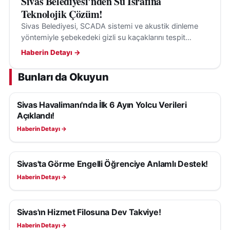
Sivas Belediyesi'nden Su İsrafına
Teknolojik Çözüm!
Sivas Belediyesi, SCADA sistemi ve akustik dinleme
yöntemiyle şebekedeki gizli su kaçaklarını tespit
ederek su kayıplarının önüne geçiyor.
Haberin Detayı →
Bunları da Okuyun
Sivas Havalimanı'nda İlk 6 Ayın Yolcu Verileri
SIVAS HABERLERI
Açıklandı!
Haberin Detayı →
Sivas'ta Görme Engelli Öğrenciye Anlamlı Destek!
SIVAS HABERLERI
Haberin Detayı →
Sivas'ın Hizmet Filosuna Dev Takviye!
SIVAS HABERLERI
Haberin Detayı →