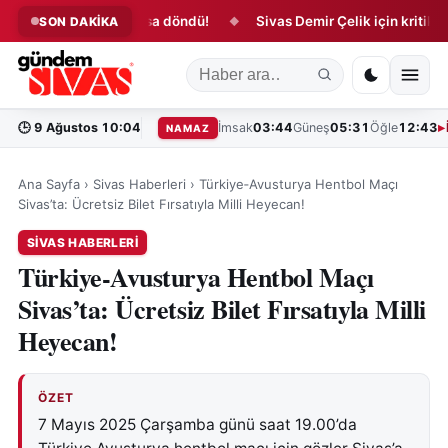
alimanında kabusa döndü!
Sivas Demir Çelik için kritik süreç b
SON DAKİKA
◆
🕒
9 Ağustos 10:04
İmsak
03:44
Güneş
05:31
Öğle
12:43
NAMAZ
Ana Sayfa
›
Sivas Haberleri
›
Türkiye‑Avusturya Hentbol Maçı
Sivas’ta: Ücretsiz Bilet Fırsatıyla Milli Heyecan!
SIVAS HABERLERI
Türkiye‑Avusturya Hentbol Maçı
Sivas’ta: Ücretsiz Bilet Fırsatıyla Milli
Heyecan!
ÖZET
7 Mayıs 2025 Çarşamba günü saat 19.00’da