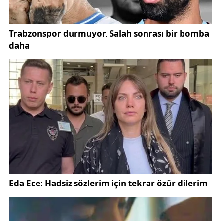
Ziyaret boyunca kamu-kurum iş birliği, planlanan
yatırımlar ve yerel yönetimlerin koordineli
çalışmasının önemi ele alındı. Vali Şimşek’in mesajı
netti: “Sivas’ın her köşesi bizim için kıymetlidir,
İmranlı’nın gelişimi için var gücümüzle çalışacağız.”