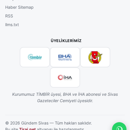
Haber Sitemap
RSS
llms.txt
ÜYELIKLERIMIZ
Kurumumuz TİMBİR üyesi, BHA ve İHA abonesi ve Sivas
Gazeteciler Cemiyeti üyesidir.
©
2026
Gündem Sivas — Tüm hakları saklıdır.
Bu site
Tiraj.net
altyapısı ile hazırlanmıştır.