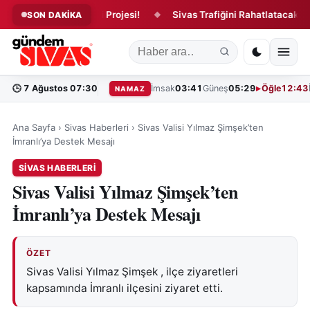
nan Siyer-i Nebi Projesi!
Sivas Trafiğini Rahatlatacak Projede
SON DAKİKA
◆
🕒
7 Ağustos 07:30
İmsak
03:41
Güneş
05:29
Öğle
12:43
NAMAZ
Ana Sayfa
›
Sivas Haberleri
›
Sivas Valisi Yılmaz Şimşek’ten
İmranlı’ya Destek Mesajı
SIVAS HABERLERI
Sivas Valisi Yılmaz Şimşek’ten
İmranlı’ya Destek Mesajı
ÖZET
Sivas Valisi Yılmaz Şimşek , ilçe ziyaretleri
kapsamında İmranlı ilçesini ziyaret etti.