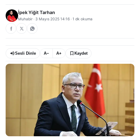
İpek Yiğit Tarhan
Muhabir
·
3 Mayıs 2025 14:16
·
1
dk okuma
Sesli Dinle
A−
A+
Kaydet