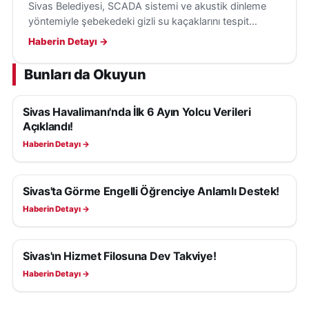
Sivas Belediyesi, SCADA sistemi ve akustik dinleme
yöntemiyle şebekedeki gizli su kaçaklarını tespit
ederek su kayıplarının önüne geçiyor.
Haberin Detayı →
Bunları da Okuyun
Sivas Havalimanı'nda İlk 6 Ayın Yolcu Verileri
SIVAS HABERLERI
Açıklandı!
Haberin Detayı →
Sivas'ta Görme Engelli Öğrenciye Anlamlı Destek!
SIVAS HABERLERI
Haberin Detayı →
Sivas'ın Hizmet Filosuna Dev Takviye!
SIVAS HABERLERI
Haberin Detayı →