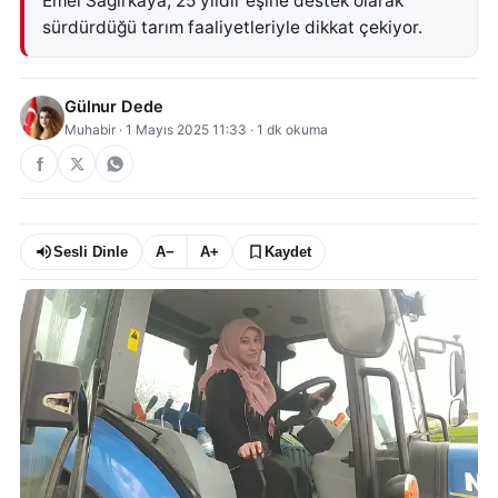
Emel Sağırkaya, 25 yıldır eşine destek olarak
sürdürdüğü tarım faaliyetleriyle dikkat çekiyor.
Gülnur Dede
Muhabir
·
1 Mayıs 2025 11:33
·
1
dk okuma
Sesli Dinle
A−
A+
Kaydet