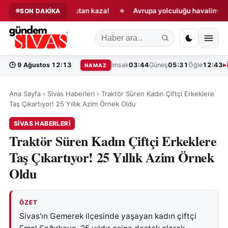
Sivas’ta korkutan kaza!
Avrupa yolculuğu havalimanında 
SON DAKİKA
◆
◆
🕒
9 Ağustos 12:13
İmsak
03:44
Güneş
05:31
Öğle
12:43
NAMAZ
Ana Sayfa
›
Sivas Haberleri
›
Traktör Süren Kadın Çiftçi Erkeklere
Taş Çıkartıyor! 25 Yıllık Azim Örnek Oldu
SIVAS HABERLERI
Traktör Süren Kadın Çiftçi Erkeklere
Taş Çıkartıyor! 25 Yıllık Azim Örnek
Oldu
ÖZET
Sivas'ın Gemerek ilçesinde yaşayan kadın çiftçi