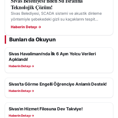
Sivas Belediyesi'nden Su İsrafına
Teknolojik Çözüm!
Sivas Belediyesi, SCADA sistemi ve akustik dinleme
yöntemiyle şebekedeki gizli su kaçaklarını tespit
ederek su kayıplarının önüne geçiyor.
Haberin Detayı →
Bunları da Okuyun
Sivas Havalimanı'nda İlk 6 Ayın Yolcu Verileri
SIVAS HABERLERI
Açıklandı!
Haberin Detayı →
Sivas'ta Görme Engelli Öğrenciye Anlamlı Destek!
SIVAS HABERLERI
Haberin Detayı →
Sivas'ın Hizmet Filosuna Dev Takviye!
SIVAS HABERLERI
Haberin Detayı →