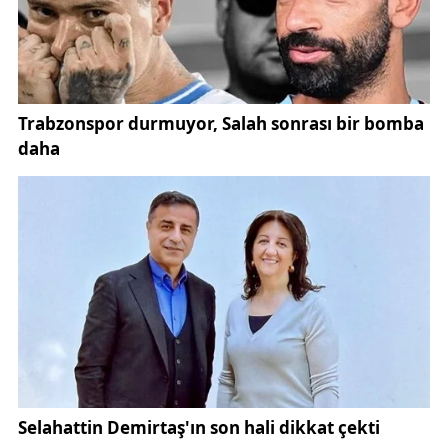
Kadınların tarım sektöründe giderek daha fazla yer
alması, üretimin sürdürülebilirliği açısından da büyük
önem taşıyor. Emel Sağırkaya gibi örnek
kadın
çiftçiler
, genç nesillere ve diğer kadınlara ilham
veriyor.
Tarım ve Orman Bakanlığı'nın sağladığı
mazot ve
gübre destekleri
gibi teşviklerin de kadınların
sektörde daha aktif yer almasına katkı sunduğu
belirtiliyor.