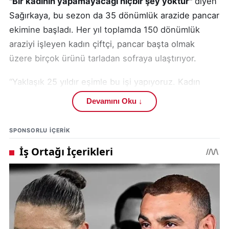
"Bir kadının yapamayacağı hiçbir şey yoktur"
diyen
Sağırkaya, bu sezon da 35 dönümlük arazide pancar
ekimine başladı. Her yıl toplamda 150 dönümlük
araziyi işleyen kadın çiftçi, pancar başta olmak
üzere birçok ürünü tarladan sofraya ulaştırıyor.
“Yaklaşık 25 yıldır eşimle bu işi yapıyoruz. Kadın
azmederse her şeyi başarabilir. Traktör
Devamını Oku ↓
kullanıyorum, pancar ekiyoruz. Devletimiz mazot ve
gübre desteği veriyor, sağ olsunlar,” diyen
SPONSORLU IÇERIK
Sağırkaya, kadınlara da tarımda aktif rol alma çağrısı
yaptı.
Havanın yağışlı olması nedeniyle ekim döneminin
biraz geciktiğini belirten Sağırkaya, “Bugün itibariyle
pancar ekimine başladık. Allah’tan hayırlı ve
bereketli bir sezon diliyoruz,” şeklinde konuştu.