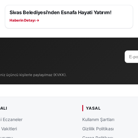
liyor.
Sivas Belediyesi'nden Esnafa Hayati Yatırım!
SAĞLIK
Haberin Detayı →
iniz üçüncü kişilerle paylaşılmaz (KVKK).
ALI
YASAL
i Eczaneler
Kullanım Şartları
Vakitleri
Gizlilik Politikası
Durumu
Çerez Politikası