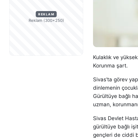
REKLAM
Reklam (300×250)
Kulaklık ve yüksek 
Korunma şart.
Sivas’ta görev ya
dinlemenin çocukla
Gürültüye bağlı ha
uzman, korunmanın
Sivas Devlet Hast
gürültüye bağlı iş
gençleri de ciddi b