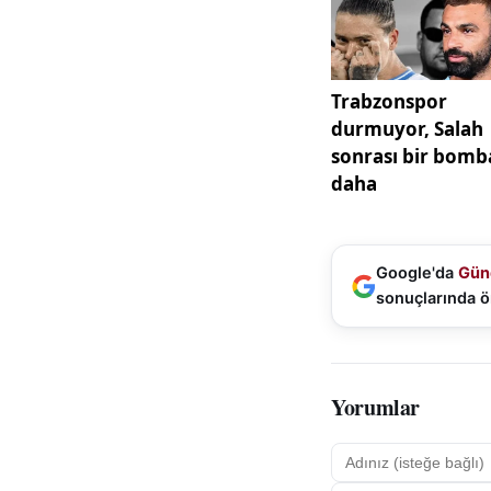
ediliyor. Başlangı
ilerleyen dönemler
ortaya çıkabiliyor.
Gürültüye bağlı iş
dile getiren Şapcı
dinleyen bireyleri
belirli aralıklarla 
Bu noktada aileler
Google'da
Gün
geçirdiği sürenin 
sonuçlarında ö
yanlış alışkanlıkla
çekti.
Kulak sağlığını teh
Yorumlar
olduğunu belirten 
şikayetiyle çok s
uzman, kulak çöpü 