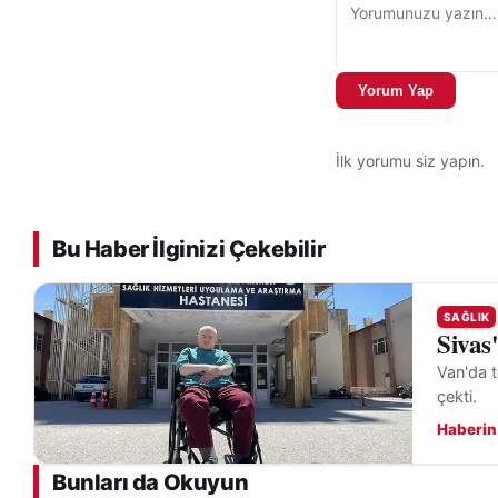
Kulak çöpünün, kir
riskini artırdığını
gerektiğini vurgula
Yorum Yap
kuruluşuna başvuru
İlk yorumu siz yapın.
İşitme kaybının si
çoğu zaman geç far
Ailelerin çocukları
Bu Haber İlginizi Çekebilir
Şapcı, düzenli kon
Uzmanlar, işitme 
SAĞLIK
Sivas
artırılması gerekt
başlıkları altında
Van'da t
çekti.
ifade ediliyor.
Haberin
Kamuoyunu ilgilend
Bunları da Okuyun
hakkında güncel bil