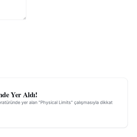
siyon
maması
Dr. Şapcı,
ni söyledi.
lirten
alığın
nde Yer Aldı!
ündem
ağladığı
iteratüründe yer alan "Physical Limits" çalışmasıyla dikkat
rı
 siteleri