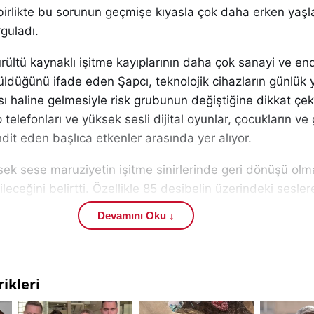
birlikte bu sorunun geçmişe kıyasla çok daha erken yaşl
rguladı.
rültü kaynaklı işitme kayıplarının daha çok sanayi ve end
üldüğünü ifade eden Şapcı, teknolojik cihazların günlük
sı haline gelmesiyle risk grubunun değiştiğine dikkat çekt
 telefonları ve yüksek sesli dijital oyunlar, çocukların ve
hdit eden başlıca etkenler arasında yer alıyor.
sek sese maruziyetin işitme sinirlerinde geri dönüşü ol
leceğini belirtti. Özellikle 85 desibelin üzerindeki sesler
re maruz kalınması durumunda, ilk aşamada kulak çınl
Devamını Oku ↓
ı görülebildiğini söyledi. Bu belirtilerin zamanla kalıcı iş
vurgulayan Şapcı, bu sürecin çoğu zaman fark edilmede
ti.
ültüye bağlı işitme kaybı en sık 4 bin hertz frekansında