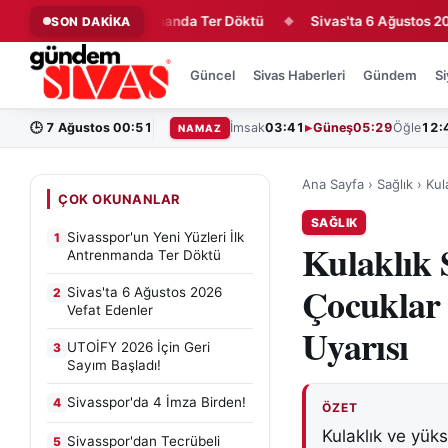
üzleri İlk Antrenmanda Ter Döktü
Sivas'ta 6 Ağustos 2026 Vef
SON DAKİKA
◆
Güncel
Sivas Haberleri
Gündem
Si
🕒
7 Ağustos 00:51
İmsak
03:41
Güneş
05:29
Öğle
12:
NAMAZ
Ana Sayfa
›
Sağlık
›
Kul
ÇOK OKUNANLAR
SAĞLIK
Sivasspor'un Yeni Yüzleri İlk
1
Kulaklık 
Antrenmanda Ter Döktü
Çocuklar 
Sivas'ta 6 Ağustos 2026
2
Vefat Edenler
Uyarısı
UTOİFY 2026 İçin Geri
3
Sayım Başladı!
Sivasspor'da 4 İmza Birden!
4
ÖZET
Kulaklık ve yüks
Sivasspor'dan Tecrübeli
5