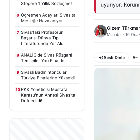
Stopere 1 Yıllık Sözleşme!
uyarıyor: Korun
Öğretmen Adayları Sivas'ta
6
Mesleğe Hazırlanıyor
Gizem Türkme
Sivas'taki Profesörün
7
Muhabir
·
16 Oca
Başarısı Dünya Tıp
Literatüründe Yer Aldı!
ANALİG'de Sivas Rüzgarı!
8
Sesli Dinle
A−
Tenisçiler Yarı Finalde
Sivaslı Badmintoncular
9
Türkiye Finallerine Yükseldi
PKK Yöneticisi Mustafa
10
Karasu'nun Annesi Sivas'ta
Defnedildi!