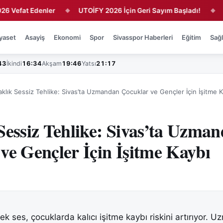
at Edenler
UTOİFY 2026 İçin Geri Sayım Başladı!
Sivassp
◆
◆
yaset
Asayiş
Ekonomi
Spor
Sivasspor Haberleri
Eğitim
Sağl
43
İkindi
16:34
Akşam
19:46
Yatsı
21:17
aklık Sessiz Tehlike: Sivas’ta Uzmandan Çocuklar ve Gençler İçin İşitme K
Sessiz Tehlike: Sivas’ta Uzma
ve Gençler İçin İşitme Kaybı
ek ses, çocuklarda kalıcı işitme kaybı riskini artırıyor. 