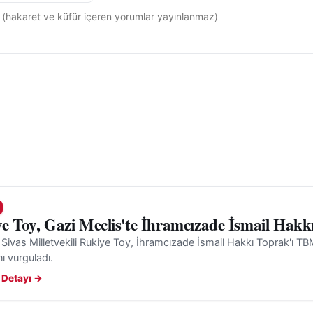
e Toy, Gazi Meclis'te İhramcızade İsmail Hakk
 Sivas Milletvekili Rukiye Toy, İhramcızade İsmail Hakkı Toprak'ı T
nı vurguladı.
 Detayı →