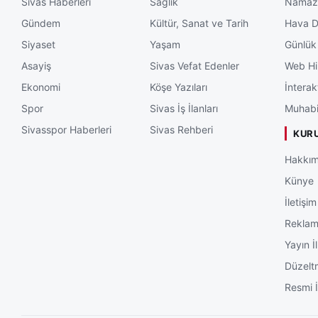
Sivas Haberleri
Sağlık
Namaz 
Gündem
Kültür, Sanat ve Tarih
Hava 
Siyaset
Yaşam
Günlük
Asayiş
Sivas Vefat Edenler
Web Hi
Ekonomi
Köşe Yazıları
İnterak
Spor
Sivas İş İlanları
Muhabi
Sivasspor Haberleri
Sivas Rehberi
KUR
Hakkım
Künye
İletişim
Rekla
Yayın İl
Düzelt
Resmi İ