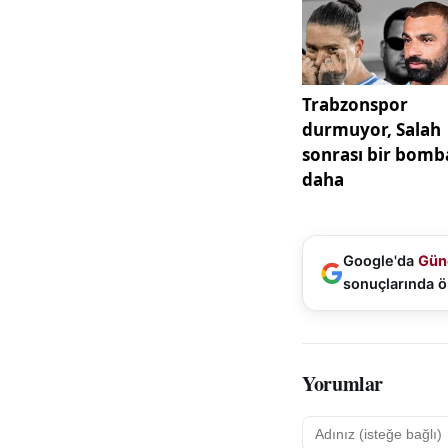
refleksleri, Dışişl
yürütülen diplomat
değerlendirmelere 
diplomasi hem de 
Kaynak:
SonDaki
Google'da
Gün
sonuçlarında ö
Yorumlar