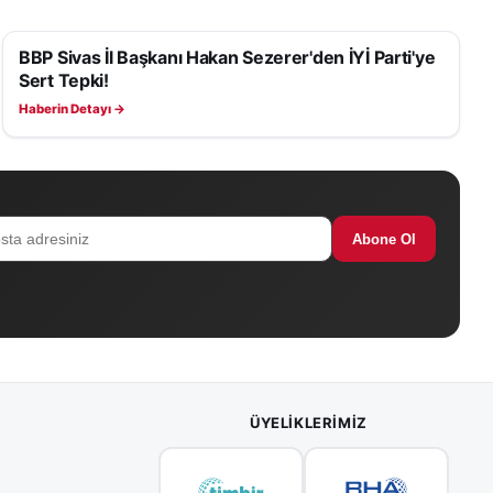
BBP Sivas İl Başkanı Hakan Sezerer'den İYİ Parti'ye
SIYASET
Sert Tepki!
Haberin Detayı →
Abone Ol
ÜYELIKLERIMIZ