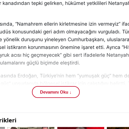
ar kanadından tepki gelirken, hükümet yetkilileri Netany
nda, “Namahrem ellerin kirletmesine izin vermeyiz” ifad
udüs konusundaki geri adım olmayacağını vurguladı. Tür
’ye yönelik duruşunu yineleyen Cumhurbaşkanı, uluslarara
l istikrarın korunmasının önemine işaret etti. Ayrıca “Hi
kuyruk acısı hiç geçmeyecek” gibi sert ifadelerle Netanya
lamalarını güçlü biçimde eleştirdi.
asında Erdoğan, Türkiye’nin hem “yumuşak güç” hem d
üç” unsurlarıyla bölgesel istikrar için çalıştığını belirtti.
iden inşa ve diplomasi kanallarını aktif tutmaya devam 
Devamını Oku ↓
kanın önceliğinin istikrar, barış ve komşularla iyi ilişkiler 
 lider arasındaki söylem çatışması olmanın ötesine geçti;
slararası platformlarda da yankı buldu. Türkiye’nin res