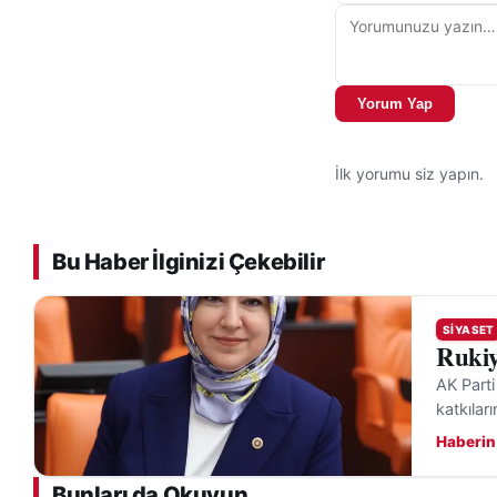
Yorum Yap
İlk yorumu siz yapın.
Bu Haber İlginizi Çekebilir
SIYASET
Rukiy
AK Parti
katkıları
Haberin
Bunları da Okuyun