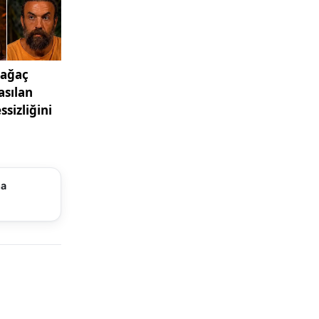
inden
e
sel
ma