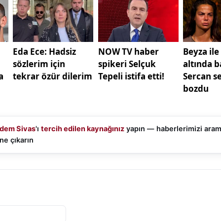
eri ile koordineli beyanlar ve ulusal iletişim kanalları üzer
ik adımlar, siyasetin yanı sıra hukuki ve etik zeminde d
neden oldu. Türkiye’nin dış politika söylemi, hem bölge
iç kamusal algı açısından önem taşıyor.
ka
dem Sivas
'ı
tercih edilen kaynağınız
yapın — haberlerimizi ara
ne çıkarın