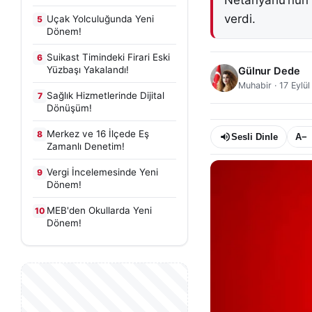
Netanyahu’nun “
verdi.
Uçak Yolculuğunda Yeni
5
Dönem!
Suikast Timindeki Firari Eski
6
Yüzbaşı Yakalandı!
Gülnur Dede
Muhabir
·
17 Eylü
Sağlık Hizmetlerinde Dijital
7
Dönüşüm!
Merkez ve 16 İlçede Eş
8
Sesli Dinle
A−
Zamanlı Denetim!
Vergi İncelemesinde Yeni
9
Dönem!
MEB'den Okullarda Yeni
10
Dönem!