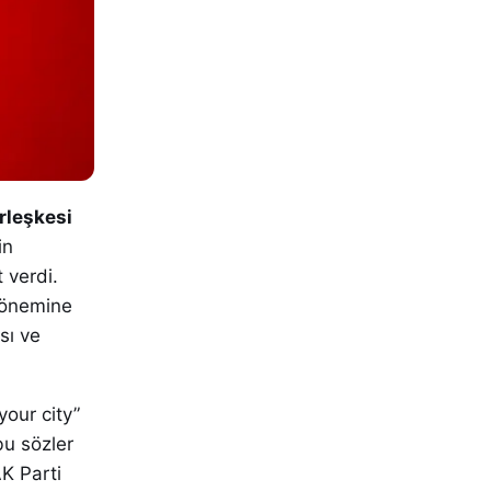
erleşkesi
in
 verdi.
 önemine
sı ve
your city”
bu sözler
AK Parti