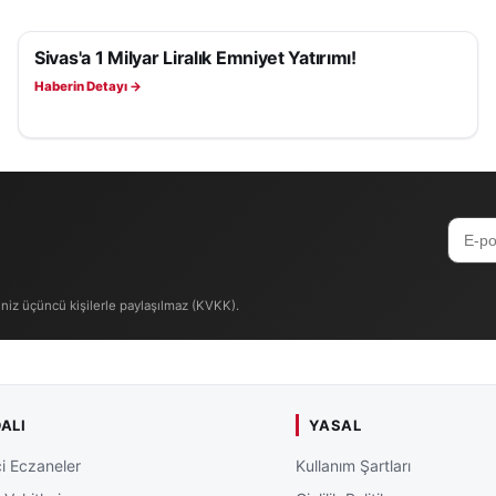
Sivas'a 1 Milyar Liralık Emniyet Yatırımı!
SIYASET
Haberin Detayı →
iniz üçüncü kişilerle paylaşılmaz (KVKK).
ALI
YASAL
i Eczaneler
Kullanım Şartları