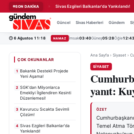
Sevimli Çözüm!
Sivas Ezgileri Balkanlar'da Yankılandı!
U
SON DAKİKA
◆
◆
Güncel
Sivas Haberleri
Gündem
Si
🕒
6 Ağustos 11:18
İmsak
03:40
Güneş
05:28
Öğle
12:4
NAMAZ
Ana Sayfa
›
Siyaset
›
C
ÇOK OKUNANLAR
SIYASET
Bakanlık Destekli Projede
1
Cumhurba
Yeni Aşama!
yanıt: Ku
SGK'dan Milyonlarca
2
Emekliyi İlgilendiren Kesinti
Düzenlemesi!
Kavurucu Sıcakta Sevimli
3
ÖZET
Çözüm!
Cumhurbaşkanı R
Temel Atma Töre
Sivas Ezgileri Balkanlar'da
4
Yankılandı!