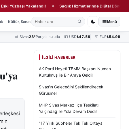
Yüzbaşı Yakalandı!
Sağlık Hizmetlerinde Dijital Dönüşüm!
◆
◆
ık
Kültür, Sanat ve Tarih
Yaşam
Sivas Vefat Edenler
Köşe Yazılar
Menü
⛅
Sivas
28°
Parçalı bulutlu
💵 USD
₺
47.59
💶 EUR
₺
54.98
İLGILI HABERLER
AK Parti Heyeti TBMM Başkanı Numan
u'ya
Kurtulmuş ile Bir Araya Geldi!
Sivas'ın Geleceğini Şekillendirecek
Görüşme!
MHP Sivas Merkez İlçe Teşkilatı
Yalçındağ ile Yola Devam Dedi!
erleşkesi
amin
"17 Yıllık Şüpheler Tek Tek Ortaya