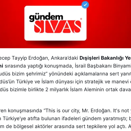
cep Tayyip Erdoğan, Ankara’daki
Dışişleri Bakanlığı Y
ni
sırasında yaptığı konuşmada, İsrail Başbakanı Binyam
düs bizim şehrimiz” yönündeki açıklamalarına sert yanıt
üs’ün Türkiye ve İslam dünyası için stratejik ve manevi
üs bizimle birlikte 2 milyarlık İslam Aleminin ortak dava
n konuşmasında “This is our city, Mr. Erdoğan. It's not 
Türkiye’ye atıfta bulunan ifadeleri gündem yaratmıştı; 
 de bölgesel aktörler arasında sert tepkilere yol açtı. 