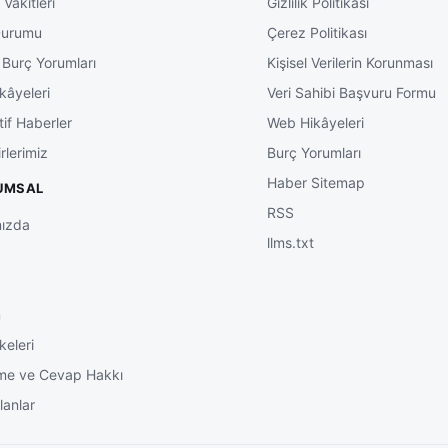
Vakitleri
Gizlilik Politikası
Durumu
Çerez Politikası
 Burç Yorumları
Kişisel Verilerin Korunması
kâyeleri
Veri Sahibi Başvuru Formu
tif Haberler
Web Hikâyeleri
rlerimiz
Burç Yorumları
Haber Sitemap
UMSAL
RSS
ızda
llms.txt
m
keleri
me ve Cevap Hakkı
lanlar