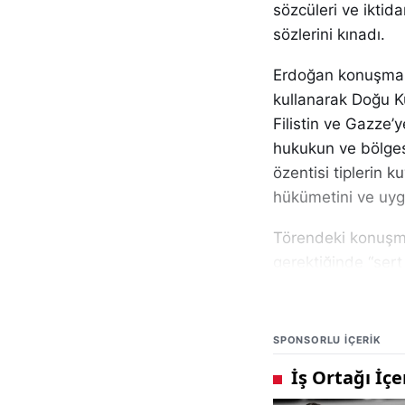
sözcüleri ve iktid
sözlerini kınadı.
Erdoğan konuşması
kullanarak Doğu K
Filistin ve Gazze
hukukun ve bölgese
özentisi tiplerin 
hükümetini ve uygu
Törendeki konuşm
gerektiğinde “sert g
insani yardım, yen
söyledi; dış politi
yineledi.
SPONSORLU IÇERIK
Olay, yalnızca iki
kamuoyunda ve ulu