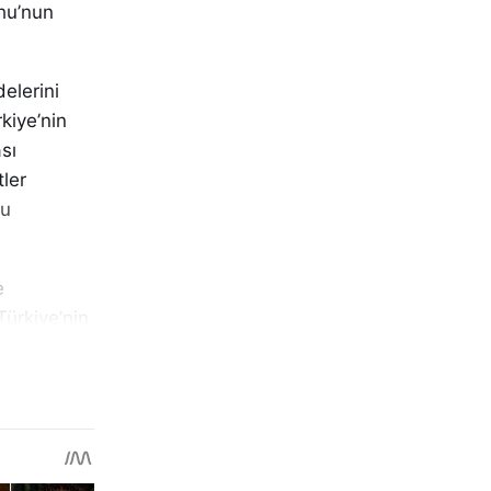
ahu’nun
elerini
kiye’nin
sı
tler
hu
e
 Türkiye’nin
edeceğini
olduğunu
mi