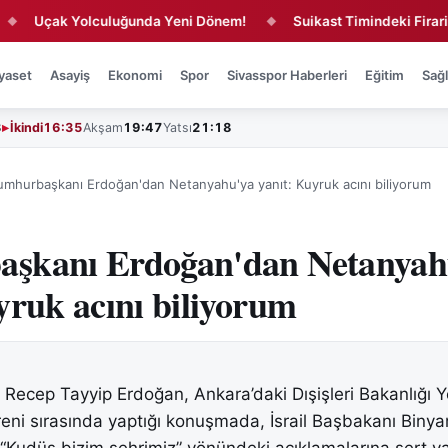
çak Yolculuğunda Yeni Dönem!
Suikast Timindeki Firari Eski 
◆
yaset
Asayiş
Ekonomi
Spor
Sivasspor Haberleri
Eğitim
Sağl
3
İkindi
16:35
Akşam
19:47
Yatsı
21:18
umhurbaşkanı Erdoğan'dan Netanyahu'ya yanıt: Kuyruk acını biliyorum
şkanı Erdoğan'dan Netanyah
yruk acını biliyorum
ecep Tayyip Erdoğan, Ankara’daki Dışişleri Bakanlığı Y
ni sırasında yaptığı konuşmada, İsrail Başbakanı Biny