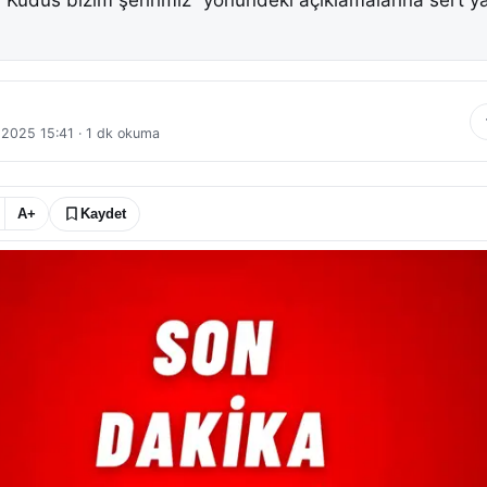
Kudüs bizim şehrimiz” yönündeki açıklamalarına sert ya
l 2025 15:41
·
1
dk okuma
A+
Kaydet