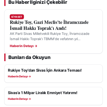
Bu Haber İlginizi Çekebilir
SIYASET
Rukiye Toy, Gazi Meclis'te İhramcızade
İsmail Hakkı Toprak'ı Andı!
AK Parti Sivas Milletvekili Rukiye Toy, İhramcızade
İsmail Hakkı Toprak'ı TBMM'de vefatının yıl
dönümünde andı ve Sivas'a olan katkılarını vurguladı.
Haberin Detayı →
Bunları da Okuyun
Rukiye Toy'dan Sivas İçin Ankara Teması!
SIYASET
Haberin Detayı →
Sivas'a 1 Milyar Liralık Emniyet Yatırımı!
SIYASET
Haberin Detayı →