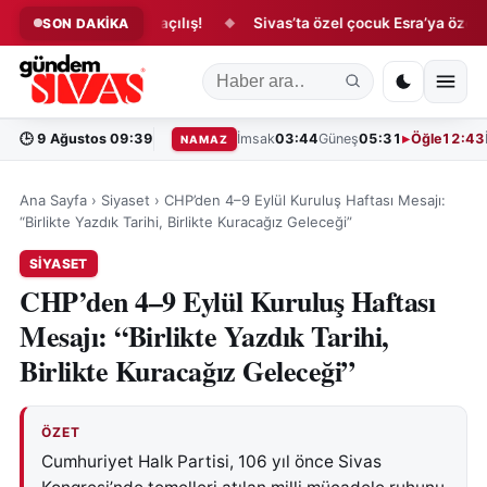
yüzünü güldüren açılış!
Sivas’ta özel çocuk Esra’ya özel kutlam
SON DAKİKA
◆
🕒
9 Ağustos 09:39
İmsak
03:44
Güneş
05:31
Öğle
12:43
NAMAZ
Ana Sayfa
›
Siyaset
›
CHP’den 4–9 Eylül Kuruluş Haftası Mesajı:
“Birlikte Yazdık Tarihi, Birlikte Kuracağız Geleceği”
SIYASET
CHP’den 4–9 Eylül Kuruluş Haftası
Mesajı: “Birlikte Yazdık Tarihi,
Birlikte Kuracağız Geleceği”
ÖZET
Cumhuriyet Halk Partisi, 106 yıl önce Sivas