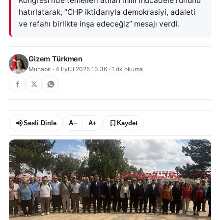
Kongresi’nde temelleri atılan milli mücadele ruhunu
hatırlatarak, “CHP iktidarıyla demokrasiyi, adaleti
ve refahı birlikte inşa edeceğiz” mesajı verdi.
Gizem Türkmen
Muhabir
·
4 Eylül 2025 13:36
·
1
dk okuma
Sesli Dinle
A−
A+
Kaydet