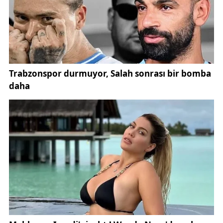
‘Burada bir milletin kurtuluşunu hazırlayan kararlar
verildi’ demiştir. CHP olarak bu tarihi sorumluluğun
farkındayız.”
Parti, siyasi yargı operasyonları ve baskılara rağmen
yoluna devam edeceğini vurguladı:
“Cumhurbaşkanı adayımızı, belediye başkanlarımızı,
yol arkadaşlarımızı hapsetmek, ne partimizin
kararlılığını ne de milletimizin iradesini zayıflatır.
Cumhuriyet Halk Partisi, bugün de bir bütün halinde
dimdik ayaktadır.”
CHP, yeni yüzyıl için güncelledikleri parti programını
açıkladı:
“Altı okumuzun, Atatürk devrimlerinin ve Cumhuriyet
değerlerinin rehberliğinde, ülkemizi ikinci yüzyılda