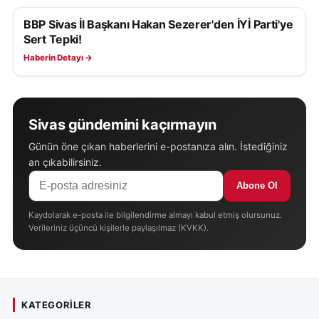
BBP Sivas İl Başkanı Hakan Sezerer'den İYİ Parti'ye
SIYASET
Sert Tepki!
Haberin Detayı →
Sivas gündemini kaçırmayın
Günün öne çıkan haberlerini e-postanıza alın. İstediğiniz
an çıkabilirsiniz.
Abone Ol
Kaydolarak e-posta ile bilgilendirme almayı kabul etmiş olursunuz.
Verileriniz üçüncü kişilerle paylaşılmaz (KVKK).
KATEGORILER