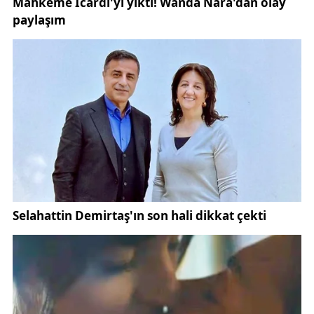
ayağa kaldıracak devrimci bir vizyonu inşa ediyoruz.
Şimdi demokrasi, adalet ve refahı tesis etme
zamanıdır. Şimdi Cumhuriyet Halk Partisi iktidarı
zamanıdır.”
Parti mesajını şu ifadelerle tamamladı:
“Genel Başkanımız Sayın Özgür Özel,
Cumhurbaşkanı Adayımız Sayın Ekrem İmamoğlu ve
yol arkadaşlarımızla ülkemizin gelecek güzel
günlerini birlikte kuracağız. Kurtuluş yok tek başına,
ya hep beraber ya hiçbirimiz! Birlikte yazdık tarihi,
birlikte kuracağız geleceği.”