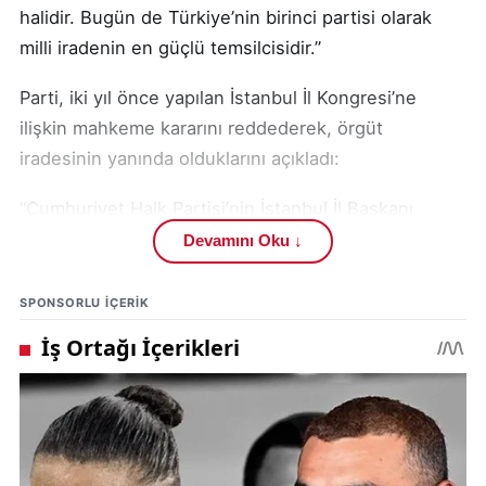
halidir. Bugün de Türkiye’nin birinci partisi olarak
milli iradenin en güçlü temsilcisidir.”
Parti, iki yıl önce yapılan İstanbul İl Kongresi’ne
ilişkin mahkeme kararını reddederek, örgüt
iradesinin yanında olduklarını açıkladı:
“Cumhuriyet Halk Partisi’nin İstanbul İl Başkanı
Özgür Çelik’tir. Delegelerimizin iradesiyle seçilmiştir.
Devamını Oku ↓
Mahkemenin aldığı karar bizler için yok
hükmündedir. Mücadelemizden bir adım geri
SPONSORLU IÇERIK
atmıyoruz.”
Bildiriye göre, 4 Eylül 1919’da toplanan Sivas
Kongresi , CHP tarafından ilk kurultay kabul ediliyor:
“Büyük Önderimiz Gazi Mustafa Kemal Atatürk,