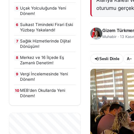
Alanya Kalesi ve
oturumu gerçekle
Uçak Yolculuğunda Yeni
5
Dönem!
Suikast Timindeki Firari Eski
6
Yüzbaşı Yakalandı!
Gizem Türkme
Muhabir
·
13 Kas
Sağlık Hizmetlerinde Dijital
7
Dönüşüm!
Merkez ve 16 İlçede Eş
8
Sesli Dinle
A−
Zamanlı Denetim!
Vergi İncelemesinde Yeni
9
Dönem!
MEB'den Okullarda Yeni
10
Dönem!