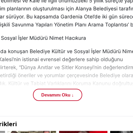
rebilmesi ve Kale ile ilgili önümüzdeki 5 yıllık süreçte ya
im planlarının oluşturulması için Alanya Belediyesi taraf
lar sürüyor. Bu kapsamda Gardenia Otel’de iki gün sürec
İlişkili Savunma Yapıları Yönetim Planı Arama Toplantısı’ 
e Sosyal İşler Müdürü Nimet Hacıkura
ında konuşan Belediye Kültür ve Sosyal İşler Müdürü Nim
alesi’nin istisnai evrensel değerlere sahip olduğunu
irterek, “Dünya Anıtlar ve Sitler Konseyi’nin değerlendi
getirdiği öneriler ve yorumlar çerçevesinde Belediye olar
dık. Kültür ve Tabiat Varlıklarını Koruma Kanunu doğrult
lar, Belediyemiz ile Kültür ve Turizm Bakanlığı arasında
Devamını Oku ↓
lüyle devam etmektedir. Gerek adaylık dosyasının hazırl
 planının hazırlık sürecinde paydaş katılımlarını esas al
ız arasındaki iş birliğinin ve iletişimin güçlendirilmesin
edi.