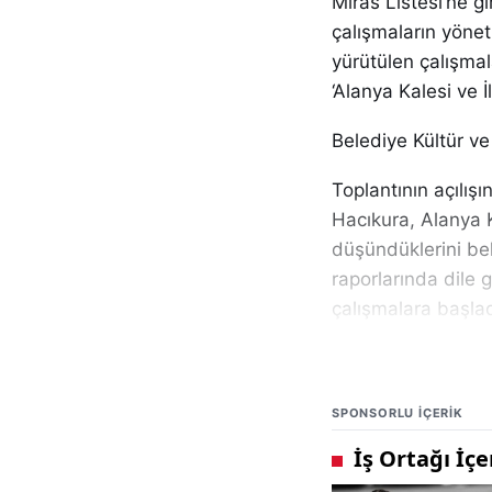
Miras Listesi’ne gi
çalışmaların yönet
yürütülen çalışma
‘Alanya Kalesi ve 
Belediye Kültür v
Toplantının açılış
Hacıkura, Alanya K
düşündüklerini bel
raporlarında dile 
çalışmalara başla
sürdürülen çalışma
iş birliği protoko
gerekse de yönetim
SPONSORLU IÇERIK
sebeple paydaşlarım
önem veriyoruz” d