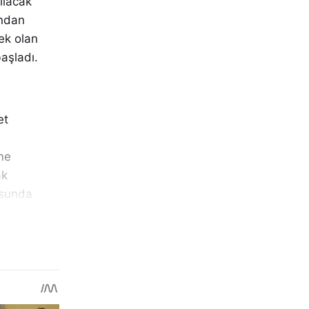
pılacak
ından
ek olan
başladı.
et
rme
ak
usunda
 imzalanan
anmasında
ıyoruz. Bu
i ayrıca