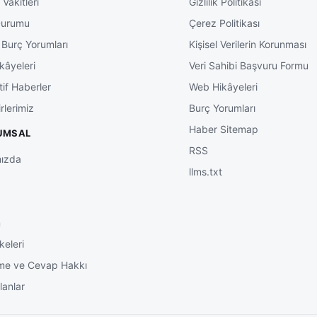
Vakitleri
Gizlilik Politikası
Durumu
Çerez Politikası
 Burç Yorumları
Kişisel Verilerin Korunması
kâyeleri
Veri Sahibi Başvuru Formu
tif Haberler
Web Hikâyeleri
rlerimiz
Burç Yorumları
Haber Sitemap
UMSAL
RSS
ızda
llms.txt
m
keleri
me ve Cevap Hakkı
lanlar