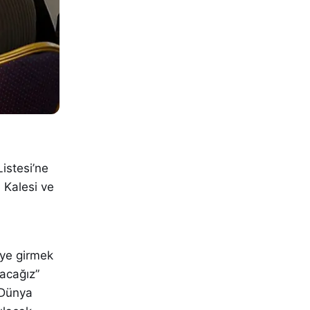
istesi’ne
 Kalesi ve
eye girmek
tacağız”
 Dünya