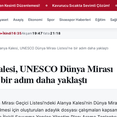
nti Düzenlemesi!
Kavurucu Sıcakta Sevimli Çözüm!
Siva
◆
◆
yaset
Asayiş
Ekonomi
Spor
Sivasspor Haberleri
Eğitim
Sağl
3
İkindi
16:35
Akşam
19:47
Yatsı
21:18
anya Kalesi, UNESCO Dünya Mirası Listesi'ne bir adım daha yaklaştı
alesi, UNESCO Dünya Mirası
 bir adım daha yaklaştı
rası Geçici Listesi’ndeki Alanya Kalesi’nin Dünya Mir
bilmesi için oluşturulan adaylık dosyası çalışmaları kaps