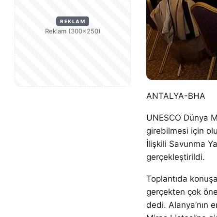
REKLAM
Reklam (300×250)
ANTALYA-BHA
UNESCO Dünya Mira
girebilmesi için o
İlişkili Savunma Y
gerçekleştirildi.
Toplantıda konuşa
gerçekten çok öne
dedi. Alanya’nın 