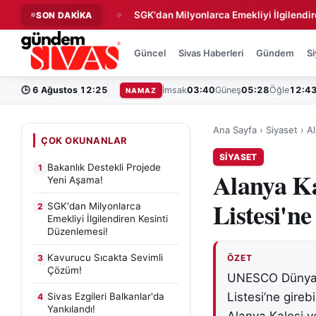
de Yeni Aşama!
SGK'dan Milyonlarca Emekliyi İlgilendiren Kesi
SON DAKİKA
◆
Güncel
Sivas Haberleri
Gündem
Si
🕒
6 Ağustos 12:25
İmsak
03:40
Güneş
05:28
Öğle
12:4
NAMAZ
Ana Sayfa
›
Siyaset
›
Al
ÇOK OKUNANLAR
SIYASET
Bakanlık Destekli Projede
1
Alanya K
Yeni Aşama!
Listesi'ne
SGK'dan Milyonlarca
2
Emekliyi İlgilendiren Kesinti
Düzenlemesi!
Kavurucu Sıcakta Sevimli
3
ÖZET
Çözüm!
UNESCO Dünya Mi
Listesi’ne gire
Sivas Ezgileri Balkanlar'da
4
Yankılandı!