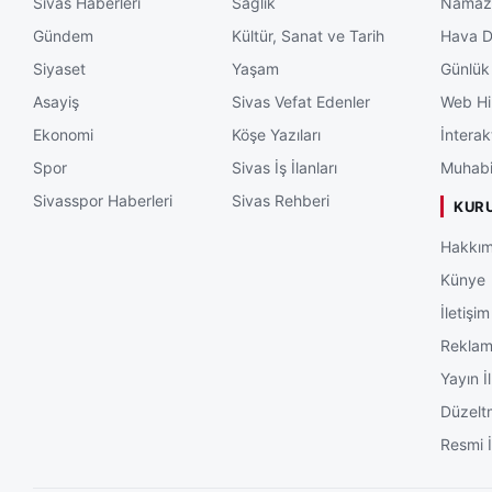
Sivas Haberleri
Sağlık
Namaz 
Gündem
Kültür, Sanat ve Tarih
Hava 
Siyaset
Yaşam
Günlük
Asayiş
Sivas Vefat Edenler
Web Hi
Ekonomi
Köşe Yazıları
İnterak
Spor
Sivas İş İlanları
Muhabi
Sivasspor Haberleri
Sivas Rehberi
KUR
Hakkım
Künye
İletişim
Rekla
Yayın İl
Düzelt
Resmi İ