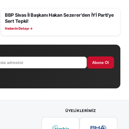
BBP Sivas İl Başkanı Hakan Sezerer'den İYİ Parti'ye
SIYASET
kanı Osman
Sert Tepki!
aret ve
Haberin Detayı →
zcan,
, daire
dürleri ve
Abone Ol
ÜYELIKLERIMIZ