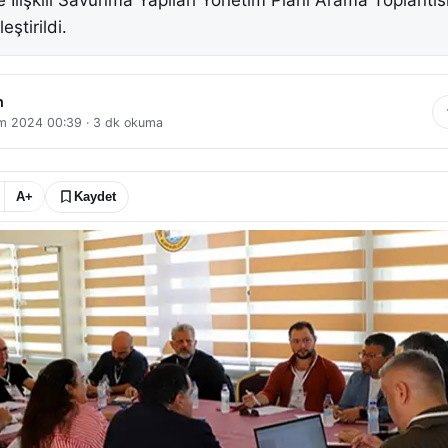
 İlişkili Savunma Yapıları Yönetim Planı Arama Toplantısı’
ştirildi.
n
ım 2024 00:39
·
3
dk okuma
A+
Kaydet