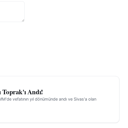
eviyesini
izi ben
sı için bu
e olarak ne
 Londra
e
aki
lanya
ı Toprak'ı Andı!
iliyorsunuz
BMM'de vefatının yıl dönümünde andı ve Sivas'a olan
tegorimiz
rliğini de
2-3 katı
n