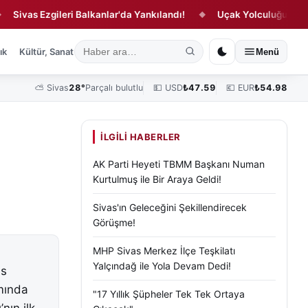
s Ezgileri Balkanlar'da Yankılandı!
Uçak Yolculuğunda Yeni D
◆
ık
Kültür, Sanat ve Tarih
Yaşam
Sivas Vefat Edenler
Köşe Yazılar
Menü
⛅
Sivas
28°
Parçalı bulutlu
💵 USD
₺
47.59
💶 EUR
₺
54.98
İLGILI HABERLER
AK Parti Heyeti TBMM Başkanı Numan
Kurtulmuş ile Bir Araya Geldi!
Sivas'ın Geleceğini Şekillendirecek
Görüşme!
MHP Sivas Merkez İlçe Teşkilatı
Yalçındağ ile Yola Devam Dedi!
as
amında
"17 Yıllık Şüpheler Tek Tek Ortaya