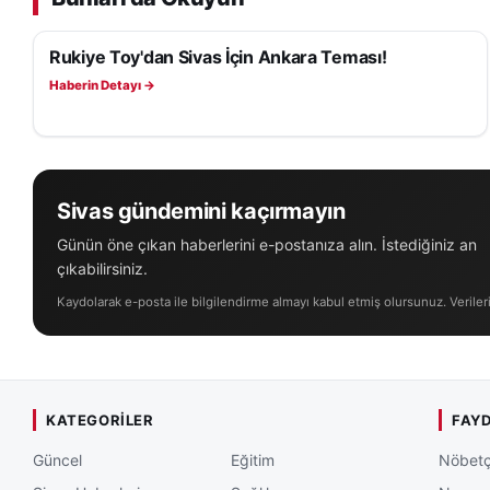
toplantının ana ot
Rukiye Toy'dan Sivas İçin Ankara Teması!
SIYASET
İki oturum halind
Haberin Detayı →
Tarık Özçelik, Be
Sanayi Odası Baş
geçmiş dönem Bel
müdürlükleri, oda,
Sivas gündemini kaçırmayın
sorumluları katıldı.
Günün öne çıkan haberlerini e-postanıza alın. İstediğiniz an
çıkabilirsiniz.
Kaydolarak e-posta ile bilgilendirme almayı kabul etmiş olursunuz. Veriler
KATEGORILER
FAYD
Güncel
Eğitim
Nöbetç