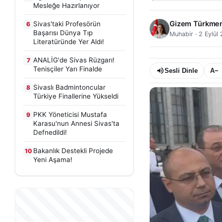
Mesleğe Hazırlanıyor
Gizem Türkme
Sivas'taki Profesörün
6
Başarısı Dünya Tıp
Muhabir
·
2 Eylül
Literatüründe Yer Aldı!
ANALİG'de Sivas Rüzgarı!
7
Tenisçiler Yarı Finalde
Sesli Dinle
A−
Sivaslı Badmintoncular
8
Türkiye Finallerine Yükseldi
PKK Yöneticisi Mustafa
9
Karasu'nun Annesi Sivas'ta
Defnedildi!
Bakanlık Destekli Projede
10
Yeni Aşama!