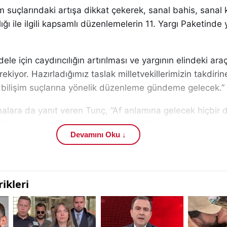
m suçlarındaki artışa dikkat çekerek, sanal bahis, sanal
lığı ile ilgili kapsamlı düzenlemelerin 11. Yargı Paketinde 
le için caydırıcılığın artırılması ve yargının elindeki araç
ekiyor. Hazırladığımız taslak milletvekillerimizin takdiri
a bilişim suçlarına yönelik düzenleme gündeme gelecek.”
amalara da yanıt veren Tunç, “Af anlamına gelecek hiçbir
li hukuk sistemi de yok, bu eleştirileri kabul etmiyoruz.” 
Devamını Oku ↓
lik yolsuzluk soruşturmaları hakkında da konuşan Tunç,
rti’li belediyeler hakkında da dosyalar olduğunu belirtti:
AK Parti’li belediyeye soruşturma açıldı, 13’ü hüküm giyd
 var. Yolsuzluğun partilisi, partisizi olmaz. Soruşturmala
 gerek. Masumiyet karinesi esastır. Yargıya güvenmeliy