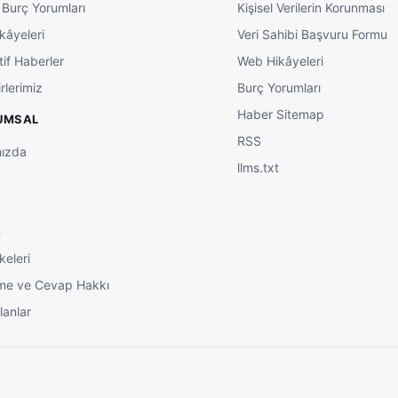
 Burç Yorumları
Kişisel Verilerin Korunması
kâyeleri
Veri Sahibi Başvuru Formu
tif Haberler
Web Hikâyeleri
rlerimiz
Burç Yorumları
Haber Sitemap
UMSAL
RSS
ızda
llms.txt
m
keleri
me ve Cevap Hakkı
lanlar