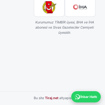
Kurumumuz TİMBİR üyesi, BHA ve İHA
abonesi ve Sivas Gazeteciler Cemiyeti
üyesidir.
İhbar Hattı
Bu site
Tiraj.net
altyapısı ile hazırlanmıştır.