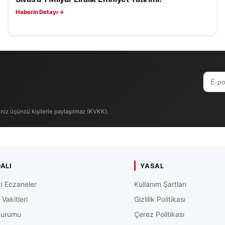
Haberin Detayı →
iniz üçüncü kişilerle paylaşılmaz (KVKK).
ALI
YASAL
i Eczaneler
Kullanım Şartları
Vakitleri
Gizlilik Politikası
Durumu
Çerez Politikası