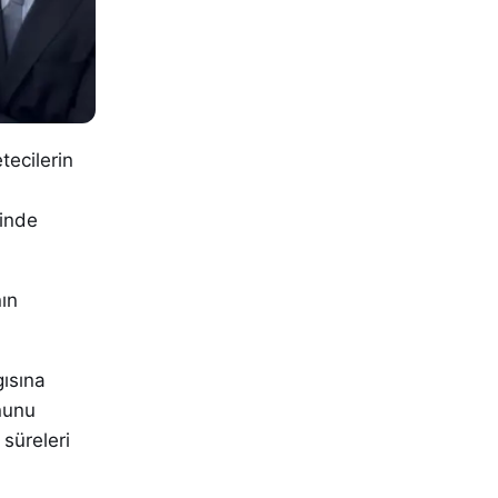
tecilerin
rinde
ın
gısına
nunu
 süreleri