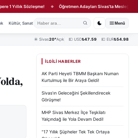
ıllık Sözleşme!
Öğretmen Adayları Sivas'ta Mesleğe Hazırlanıy
◆
ık
Kültür, Sanat ve Tarih
Yaşam
Sivas Vefat Edenler
Köşe Yazılar
Menü
☀️
Sivas
20°
Açık
💵 USD
₺
47.59
💶 EUR
₺
54.98
İLGILI HABERLER
AK Parti Heyeti TBMM Başkanı Numan
olda,
Kurtulmuş ile Bir Araya Geldi!
Sivas'ın Geleceğini Şekillendirecek
Görüşme!
MHP Sivas Merkez İlçe Teşkilatı
Yalçındağ ile Yola Devam Dedi!
"17 Yıllık Şüpheler Tek Tek Ortaya