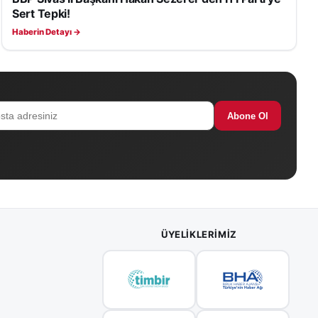
Sert Tepki!
Haberin Detayı →
Abone Ol
ÜYELIKLERIMIZ