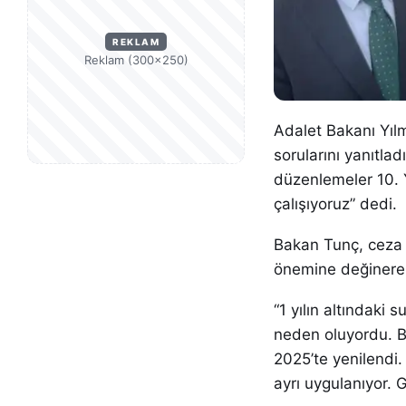
REKLAM
Reklam (300×250)
Adalet Bakanı Yılm
sorularını yanıtlad
düzenlemeler 10. Y
çalışıyoruz” dedi.
Bakan Tunç, ceza 
önemine değinerek
“1 yılın altındaki
neden oluyordu. B
2025’te yenilendi.
ayrı uygulanıyor. 