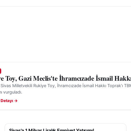
e Toy, Gazi Meclis'te İhramcızade İsmail Hakk
 Sivas Milletvekili Rukiye Toy, İhramcızade İsmail Hakkı Toprak'ı T
nı vurguladı.
 Detayı →
Sivas'a 1 Milyar Liralık Emniyet Yatırımı!
SIYASET