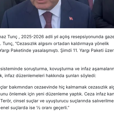
az Tunç , 2025-2026 adli yıl açılış resepsiyonunda gaze
ı. Tunç, “Cezasızlık algısını ortadan kaldırmaya yönelik
argı Paketinde yasalaşmıştı. Şimdi 11. Yargı Paketi üze
sisteminde soruşturma, kovuşturma ve infaz aşamaların
, infaz düzenlemeleri hakkında şunları söyledi:
 suçlar bakımından cezaevinde hiç kalmamak cezasızlık al
unu önlemek için yeni düzenleme yaptık. Ceza infaz ka
 Terör, cinsel suçlar ve uyuşturucu suçlarında salıverilme
Genel suçlarda ise ½ oranı geçerli.”