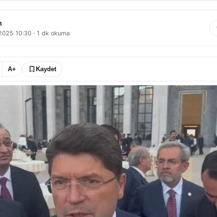
n
 2025 10:30
·
1
dk okuma
A+
Kaydet