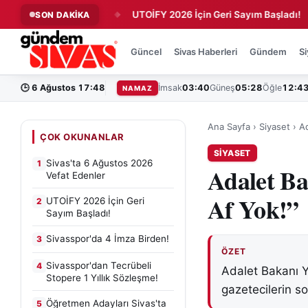
6 Vefat Edenler
UTOİFY 2026 İçin Geri Sayım Başladı!
Si
SON DAKİKA
◆
◆
Güncel
Sivas Haberleri
Gündem
Si
🕒
6 Ağustos 17:48
İmsak
03:40
Güneş
05:28
Öğle
12:4
NAMAZ
Ana Sayfa
›
Siyaset
›
Ad
ÇOK OKUNANLAR
SIYASET
Sivas'ta 6 Ağustos 2026
1
Adalet Ba
Vefat Edenler
Af Yok!”
UTOİFY 2026 İçin Geri
2
Sayım Başladı!
Sivasspor'da 4 İmza Birden!
3
ÖZET
Sivasspor'dan Tecrübeli
4
Adalet Bakanı Y
Stopere 1 Yıllık Sözleşme!
gazetecilerin sor
Öğretmen Adayları Sivas'ta
5