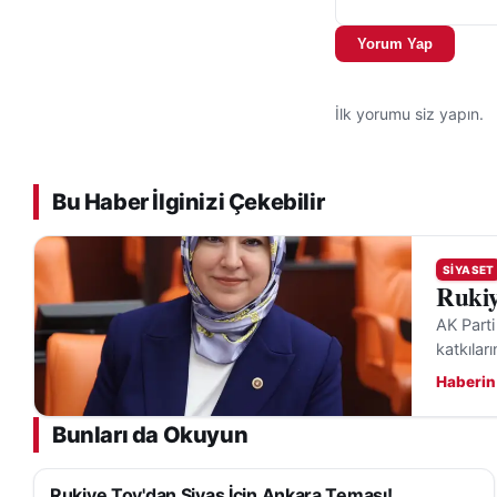
Yorum Yap
İlk yorumu siz yapın.
Bu Haber İlginizi Çekebilir
SIYASET
Rukiy
AK Parti
katkıları
Haberin
Bunları da Okuyun
Rukiye Toy'dan Sivas İçin Ankara Teması!
SIYASET