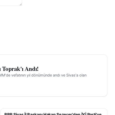
ı Toprak'ı Andı!
BMM'de vefatının yıl dönümünde andı ve Sivas'a olan
BBP Sivas İl Başkanı Hakan Sezerer'den İYİ Parti'ye
SIYASET