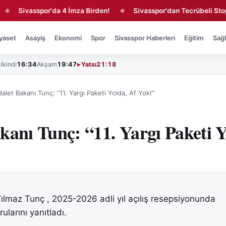
vasspor'da 4 İmza Birden!
Sivasspor'dan Tecrübeli Stopere 1 Y
◆
yaset
Asayiş
Ekonomi
Spor
Sivasspor Haberleri
Eğitim
Sağl
3
İkindi
16:34
Akşam
19:47
Yatsı
21:18
alet Bakanı Tunç: “11. Yargı Paketi Yolda, Af Yok!”
kanı Tunç: “11. Yargı Paketi Y
ılmaz Tunç , 2025-2026 adli yıl açılış resepsiyonunda
ularını yanıtladı.