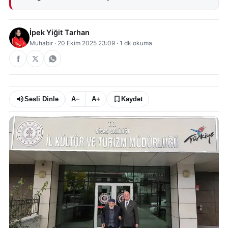
İpek Yiğit Tarhan
Muhabir
·
20 Ekim 2025 23:09
·
1
dk okuma
Sesli Dinle
A−
A+
Kaydet