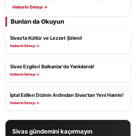
anıtsal taçkapısı ve hayat ağacı motifiyle geçmişten
Haberin Detayı →
bugüne uzanıyor.
Bunları da Okuyun
Sivas'ta Kültür ve Lezzet Şöleni!
KÜLTÜR, SANAT VE TARIH
Haberin Detayı →
Sivas Ezgileri Balkanlar'da Yankılandı!
KÜLTÜR, SANAT VE TARIH
Haberin Detayı →
İptal Edilen Dizinin Ardından Sivas'tan Yeni Hamle!
KÜLTÜR, SANAT VE TARIH
Haberin Detayı →
Sivas gündemini kaçırmayın