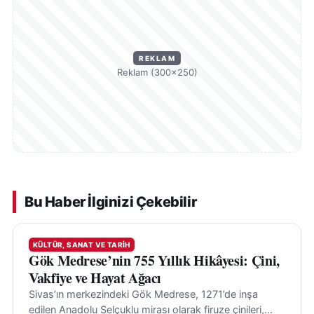
REKLAM
Reklam (300×250)
Bu Haber İlginizi Çekebilir
KÜLTÜR, SANAT VE TARIH
Gök Medrese’nin 755 Yıllık Hikâyesi: Çini,
Vakfiye ve Hayat Ağacı
Sivas’ın merkezindeki Gök Medrese, 1271’de inşa
edilen Anadolu Selçuklu mirası olarak firuze çinileri,