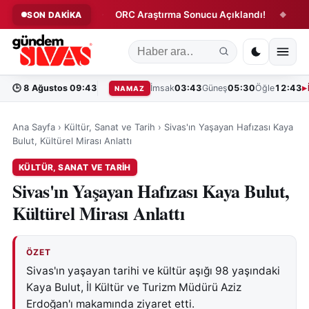
a Takıldılar!
ORC Araştırma Sonucu Açıklandı!
Rukiye 
SON DAKİKA
◆
◆
🕒
8 Ağustos 09:43
İmsak
03:43
Güneş
05:30
Öğle
12:43
NAMAZ
Ana Sayfa
›
Kültür, Sanat ve Tarih
›
Sivas'ın Yaşayan Hafızası Kaya
Bulut, Kültürel Mirası Anlattı
KÜLTÜR, SANAT VE TARIH
Sivas'ın Yaşayan Hafızası Kaya Bulut,
Kültürel Mirası Anlattı
ÖZET
Sivas'ın yaşayan tarihi ve kültür aşığı 98 yaşındaki
Kaya Bulut, İl Kültür ve Turizm Müdürü Aziz
Erdoğan'ı makamında ziyaret etti.