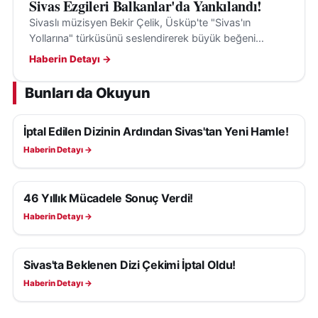
Sivas Ezgileri Balkanlar'da Yankılandı!
Sivaslı müzisyen Bekir Çelik, Üsküp'te "Sivas'ın
Yollarına" türküsünü seslendirerek büyük beğeni
topladı ve Sivas'ın kültürel mirasını tanıttı.
Haberin Detayı →
Bunları da Okuyun
İptal Edilen Dizinin Ardından Sivas'tan Yeni Hamle!
KÜLTÜR, SANAT VE TARIH
Haberin Detayı →
46 Yıllık Mücadele Sonuç Verdi!
KÜLTÜR, SANAT VE TARIH
Haberin Detayı →
Sivas'ta Beklenen Dizi Çekimi İptal Oldu!
KÜLTÜR, SANAT VE TARIH
Haberin Detayı →