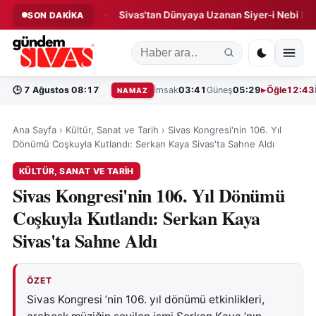
is Operasyonu!
Sivas'tan Dünyaya Uzanan Siyer-i Nebi Projesi!
SON DAKİKA
◆
🕒
7 Ağustos 08:17
İmsak
03:41
Güneş
05:29
Öğle
12:43
NAMAZ
Ana Sayfa
›
Kültür, Sanat ve Tarih
›
Sivas Kongresi'nin 106. Yıl
Dönümü Coşkuyla Kutlandı: Serkan Kaya Sivas'ta Sahne Aldı
KÜLTÜR, SANAT VE TARIH
Sivas Kongresi'nin 106. Yıl Dönümü
Coşkuyla Kutlandı: Serkan Kaya
Sivas'ta Sahne Aldı
ÖZET
Sivas Kongresi ’nin 106. yıl dönümü etkinlikleri,