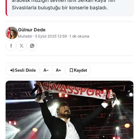
arabesk müziğin sevilen ismi Serkan Kaya ’nın
Sivaslılarla buluştuğu bir konserle başladı.
Gülnur Dede
Muhabir
·
5 Eylül 2025 12:59
·
1
dk okuma
Sesli Dinle
A−
A+
Kaydet