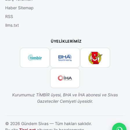
Haber Sitemap
RSS
llms.txt
ÜYELIKLERIMIZ
Kurumumuz TİMBİR üyesi, BHA ve İHA abonesi ve Sivas
Gazeteciler Cemiyeti üyesidir.
©
2026
Gündem Sivas — Tüm hakları saklıdır.
Bu site
Tiraj.net
altyapısı ile hazırlanmıştır.