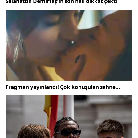
Atölyeye ham halde ulaştırılan boynuzlar, belirli
işlemlerden geçirilerek kullanıma hazır hale
getiriliyor. İlk aşamada boynuzlar kesilerek yapılacak
ürüne uygun ölçülerde küçültülüyor. Daha sonra
ısıtma ve presleme işlemleri uygulanıyor.
Isı yardımıyla yumuşatılan boynuzlar, üretilecek
ürüne yakın bir form elde etmek amacıyla
düzleştiriliyor. Bu aşamanın ardından tasarım süreci
başlıyor. Hazırlanacak ürünün modeli önce kağıt
üzerine çiziliyor, ardından bu tasarım boynuz
yüzeyine aktarılıyor.
Belirlenen form doğrultusunda gerçekleştirilen
hassas kesim işlemlerinin ardından ürünler son
şekline kavuşuyor. Üretimin son aşamasında ise
parlatma işlemi uygulanıyor. Parlatılan ürünlere küpe