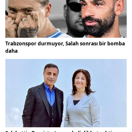
üretime uygun olmadığı belirtiliyor.
Uzmanlar, kaliteli ve dayanıklı ürünler elde
edebilmek için boynuzların en az üç ila dört yıl
boyunca doğal şartlarda kurutulmuş olması
gerektiğine dikkat çekiyor. Yeni kesilmiş veya
yeterince kuruma süresini tamamlamamış
boynuzların işlenmesi durumunda istenilen kalitede
sonuç alınamıyor.
Özellikle sert yapısı nedeniyle tespih üretiminde
manda boynuzu daha fazla tercih edilirken, farklı
ürün gruplarında koç boynuzu da yaygın olarak
kullanılıyor. Uygun hammaddenin seçilmesi, ortaya
çıkan ürünün hem dayanıklılığını hem de estetik
görünümünü doğrudan etkiliyor.