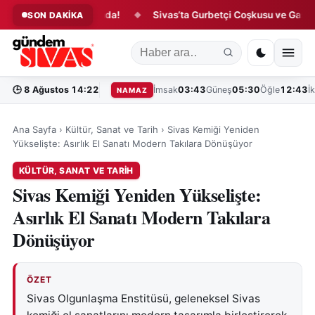
 Sivas Sokaklarında!
Sivas’ta Gurbetçi Coşkusu ve Gastronom
SON DAKİKA
◆
🕒
8 Ağustos 14:22
İmsak
03:43
Güneş
05:30
Öğle
12:43
İ
NAMAZ
Ana Sayfa
›
Kültür, Sanat ve Tarih
›
Sivas Kemiği Yeniden
Yükselişte: Asırlık El Sanatı Modern Takılara Dönüşüyor
KÜLTÜR, SANAT VE TARIH
Sivas Kemiği Yeniden Yükselişte:
Asırlık El Sanatı Modern Takılara
Dönüşüyor
ÖZET
Sivas Olgunlaşma Enstitüsü, geleneksel Sivas