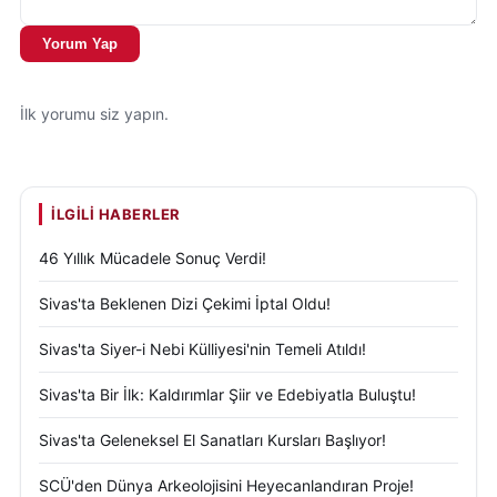
ürünlere ilgi duyan vatandaşlar tarafından yoğun ilgi
Yorum Yap
görüyor.
Kentte sürdürülen bu çalışmalar, yalnızca ekonomik
İlk yorumu siz yapın.
bir faaliyet olarak değil, aynı zamanda kültürel
mirasın korunması ve yaşatılması açısından da
büyük önem taşıyor. Geleneksel yöntemlerle
İLGILI HABERLER
şekillenen her ürün, Sivas’ın köklü sanat anlayışını
46 Yıllık Mücadele Sonuç Verdi!
günümüze taşıyan özel bir eser niteliği taşıyor.
Sivas'ta Beklenen Dizi Çekimi İptal Oldu!
Hüseyin Göçer, üretim sürecinin her aşamasında
sabır, ustalık ve estetik anlayışın bulunduğunu
Sivas'ta Siyer-i Nebi Külliyesi'nin Temeli Atıldı!
belirterek, ham bir boynuzun uzun işlemler
Sivas'ta Bir İlk: Kaldırımlar Şiir ve Edebiyatla Buluştu!
sonucunda zarif bir ürüne dönüştüğünü ifade etti.
Sivas'ta Geleneksel El Sanatları Kursları Başlıyor!
Boynuzun ilk halinden başlayarak kesim,
SCÜ'den Dünya Arkeolojisini Heyecanlandıran Proje!
şekillendirme, tasarım ve parlatma süreçlerinden