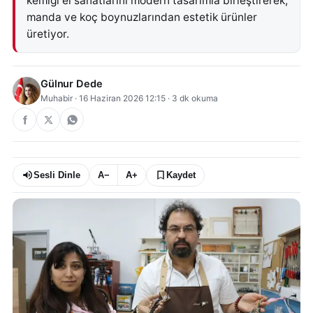
kemiği el sanatlarını modern tasarımla birleştirerek,
manda ve koç boynuzlarından estetik ürünler
üretiyor.
Gülnur Dede
Muhabir
·
16 Haziran 2026 12:15
·
3
dk okuma
Sesli Dinle
A−
A+
Kaydet