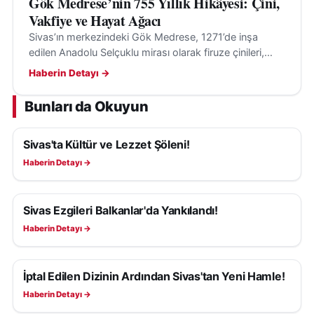
Gök Medrese’nin 755 Yıllık Hikâyesi: Çini,
Vakfiye ve Hayat Ağacı
Sivas’ın merkezindeki Gök Medrese, 1271’de inşa
edilen Anadolu Selçuklu mirası olarak firuze çinileri,
anıtsal taçkapısı ve hayat ağacı motifiyle geçmişten
Haberin Detayı →
bugüne uzanıyor.
Bunları da Okuyun
Sivas'ta Kültür ve Lezzet Şöleni!
KÜLTÜR, SANAT VE TARIH
Haberin Detayı →
Sivas Ezgileri Balkanlar'da Yankılandı!
KÜLTÜR, SANAT VE TARIH
Haberin Detayı →
İptal Edilen Dizinin Ardından Sivas'tan Yeni Hamle!
KÜLTÜR, SANAT VE TARIH
Haberin Detayı →