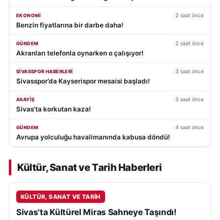
2 saat önce
EKONOMI
Benzin fiyatlarına bir darbe daha!
2 saat önce
GÜNDEM
Akranları telefonla oynarken o çalışıyor!
3 saat önce
SIVASSPOR HABERLERI
Sivasspor’da Kayserispor mesaisi başladı!
3 saat önce
ASAYIŞ
Sivas’ta korkutan kaza!
4 saat önce
GÜNDEM
Avrupa yolculuğu havalimanında kabusa döndü!
Kültür, Sanat ve Tarih
Haberleri
KÜLTÜR, SANAT VE TARIH
Sivas'ta Kültürel Miras Sahneye Taşındı!