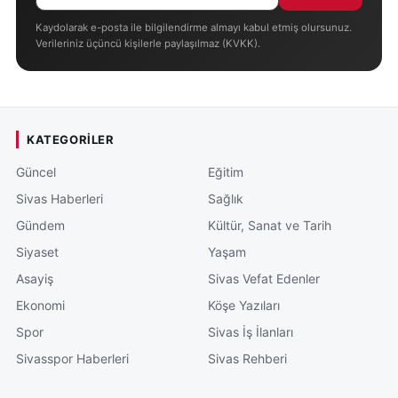
Kaydolarak e-posta ile bilgilendirme almayı kabul etmiş olursunuz.
Verileriniz üçüncü kişilerle paylaşılmaz (KVKK).
KATEGORILER
Güncel
Eğitim
Sivas Haberleri
Sağlık
Gündem
Kültür, Sanat ve Tarih
Siyaset
Yaşam
Asayiş
Sivas Vefat Edenler
Ekonomi
Köşe Yazıları
Spor
Sivas İş İlanları
Sivasspor Haberleri
Sivas Rehberi