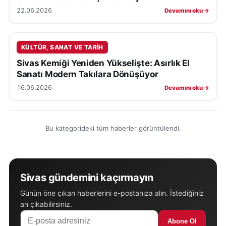
22.06.2026
Devamını oku →
KÜLTÜR, SANAT VE TARIH
Sivas Kemiği Yeniden Yükselişte: Asırlık El
Sanatı Modern Takılara Dönüşüyor
16.06.2026
Devamını oku →
Bu kategorideki tüm haberler görüntülendi.
Sivas gündemini kaçırmayın
Günün öne çıkan haberlerini e-postanıza alın. İstediğiniz
an çıkabilirsiniz.
Abone Ol