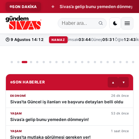
Hikâyesi:
detayları belli oldu
Sivas’a gelip bunu yemeden dönmeyin!
SON DAKİKA
◆
Çini,
Vakfiye
ve
Hayat
Ağacı
🕒
9 Ağustos 14:12
İmsak
03:44
Güneş
05:31
Öğle
12:43
İ
NAMAZ
1
2
3
4
5
6
7
8
9
10
11
12
13
14
15
16
17
18
19
20
SON HABERLER
▲
▼
26 dk önce
EKONOMI
Sivas'ta Güncel iş ilanları ve başvuru detayları belli oldu
53 dk önce
YAŞAM
Sivas’a gelip bunu yemeden dönmeyin!
1 saat önce
YAŞAM
Sivas’ta mutlaka görülmesi gereken yer!