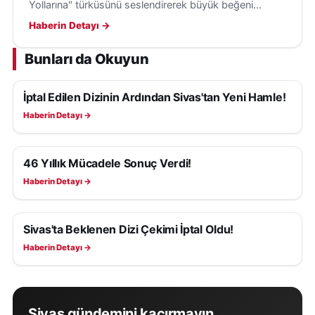
Yollarına" türküsünü seslendirerek büyük beğeni
topladı ve Sivas'ın kültürel mirasını tanıttı.
Haberin Detayı →
Bunları da Okuyun
İptal Edilen Dizinin Ardından Sivas'tan Yeni Hamle!
KÜLTÜR, SANAT VE TARIH
Haberin Detayı →
46 Yıllık Mücadele Sonuç Verdi!
KÜLTÜR, SANAT VE TARIH
Haberin Detayı →
Sivas'ta Beklenen Dizi Çekimi İptal Oldu!
KÜLTÜR, SANAT VE TARIH
Haberin Detayı →
Sivas gündemini kaçırmayın