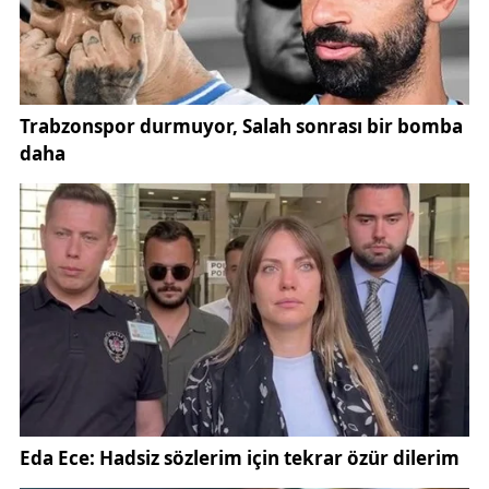
yönlendiriyor. Yürüyüş için uygun ayakkabılar tercih
edilmesi önerilir.
Evet! Doğayla baş başa kalmak isteyenler için Dipsiz
Göl Şelalesi çevresi kamp kurmaya oldukça elverişli.
Ayrıca günübirlik piknik yapmak isteyenler için de
masa ve banklar mevcut.