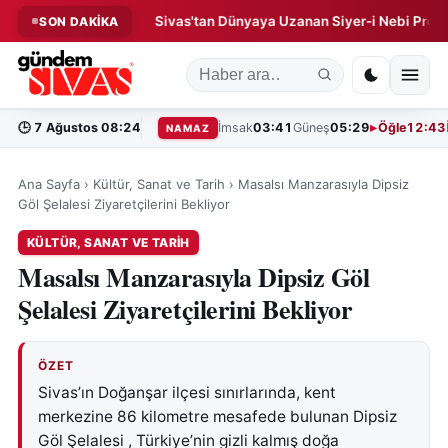
Operasyonu!
Sivas'tan Dünyaya Uzanan Siyer-i Nebi Projesi!
SON DAKİKA
◆
🕒
7 Ağustos 08:24
İmsak
03:41
Güneş
05:29
Öğle
12:43
NAMAZ
Ana Sayfa
›
Kültür, Sanat ve Tarih
›
Masalsı Manzarasıyla Dipsiz
Göl Şelalesi Ziyaretçilerini Bekliyor
KÜLTÜR, SANAT VE TARIH
Masalsı Manzarasıyla Dipsiz Göl
Şelalesi Ziyaretçilerini Bekliyor
ÖZET
Sivas’ın Doğanşar ilçesi sınırlarında, kent
merkezine 86 kilometre mesafede bulunan Dipsiz
Göl Şelalesi , Türkiye’nin gizli kalmış doğa