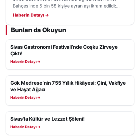
Bahçesi’nde 5 bin 58 kişiye ayran aşı ikram edildi;
yöresel lezzetler tanıtıldı, halaylarla kültür yaşatıldı.
Haberin Detayı →
Bunları da Okuyun
Sivas Gastronomi Festivali’nde Coşku Zirveye
KÜLTÜR, SANAT VE TARIH
Çıktı!
Haberin Detayı →
Gök Medrese’nin 755 Yıllık Hikâyesi: Çini, Vakfiye
KÜLTÜR, SANAT VE TARIH
ve Hayat Ağacı
Haberin Detayı →
Sivas'ta Kültür ve Lezzet Şöleni!
KÜLTÜR, SANAT VE TARIH
Haberin Detayı →