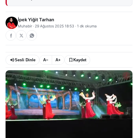
İpek Yiğit Tarhan
Muhabir
·
29 Ağustos 2025 18:53
·
1
dk okuma
Sesli Dinle
A−
A+
Kaydet