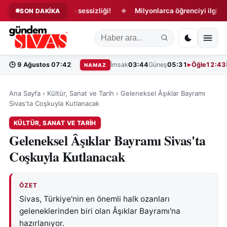
 açılışında tribün sessizliği!
Milyonlarca öğrenciyi ilgilendiriyo
SON DAKİKA
◆
🕒
9 Ağustos 07:42
İmsak
03:44
Güneş
05:31
Öğle
12:43
NAMAZ
Ana Sayfa
›
Kültür, Sanat ve Tarih
›
Geleneksel Âşıklar Bayramı
Sivas'ta Coşkuyla Kutlanacak
KÜLTÜR, SANAT VE TARIH
Geleneksel Âşıklar Bayramı Sivas'ta
Coşkuyla Kutlanacak
ÖZET
Sivas, Türkiye'nin en önemli halk ozanları
geleneklerinden biri olan Âşıklar Bayramı'na
hazırlanıyor.