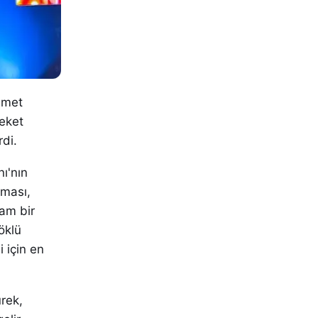
hmet
reket
rdi.
ı'nın
nması,
tam bir
öklü
 için en
ürek,