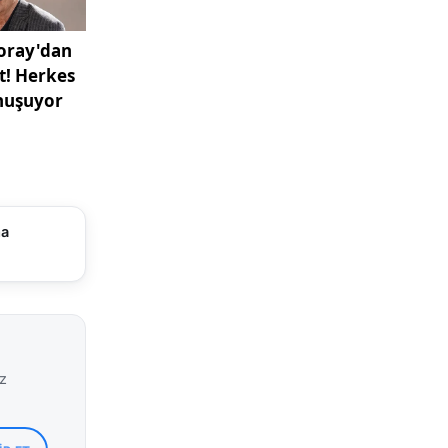
tamamladı:
, AK Parti
iye
en yaptın,
mızı
ivas
ma
iz