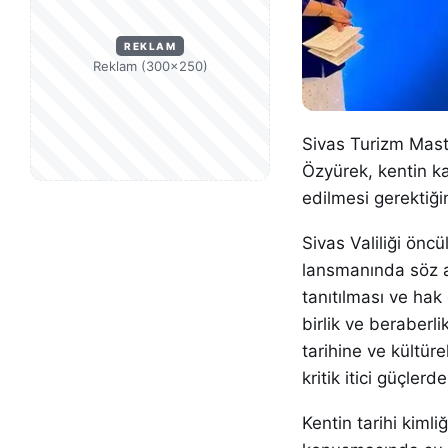
REKLAM
Reklam (300×250)
Sivas Turizm Mast
Özyürek, kentin ka
edilmesi gerektiği
Sivas Valiliği ön
lansmanında söz a
tanıtılması ve hak
birlik ve beraberli
tarihine ve kültür
kritik itici güçlerd
Kentin tarihi kiml