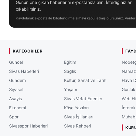
Günün öne çıkan haberlerini e-postanıza alın. İstediğiniz an
çıkabilirsiniz.
Kaydolarak e-posta ile bilgilendirme almayı kabul etmiş olursunuz. Veriler
KATEGORILER
FAYD
Güncel
Eğitim
Nöbetç
Sivas Haberleri
Sağlık
Namaz 
Gündem
Kültür, Sanat ve Tarih
Hava 
Siyaset
Yaşam
Günlük
Asayiş
Sivas Vefat Edenler
Web Hi
Ekonomi
Köşe Yazıları
İnterak
Spor
Sivas İş İlanları
Muhabi
Sivasspor Haberleri
Sivas Rehberi
KUR