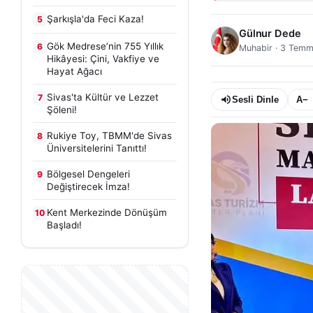
Şarkışla'da Feci Kaza!
5
Gülnur Dede
Gök Medrese’nin 755 Yıllık
6
Muhabir
·
3 Temm
Hikâyesi: Çini, Vakfiye ve
Hayat Ağacı
Sivas'ta Kültür ve Lezzet
7
Sesli Dinle
A−
Şöleni!
Rukiye Toy, TBMM'de Sivas
8
Üniversitelerini Tanıttı!
Bölgesel Dengeleri
9
Değiştirecek İmza!
Kent Merkezinde Dönüşüm
10
Başladı!