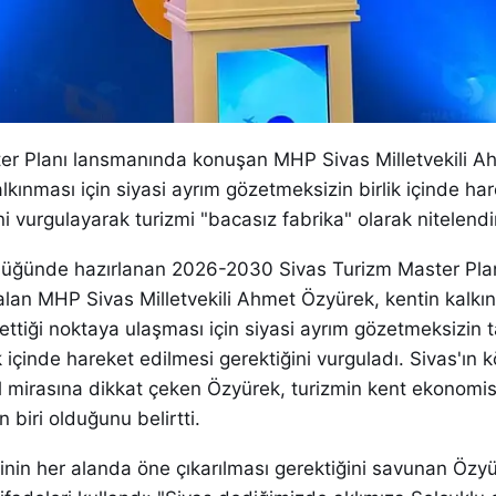
er Planı lansmanında konuşan MHP Sivas Milletvekili A
lkınması için siyasi ayrım gözetmeksizin birlik içinde ha
ni vurgulayarak turizmi "bacasız fabrika" olarak nitelendi
cülüğünde hazırlanan 2026-2030 Sivas Turizm Master Plan
lan MHP Sivas Milletvekili Ahmet Özyürek, kentin kalkı
 ettiği noktaya ulaşması için siyasi ayrım gözetmeksizin 
k içinde hareket edilmesi gerektiğini vurguladı. Sivas'ın k
el mirasına dikkat çeken Özyürek, turizmin kent ekonomisi
en biri olduğunu belirtti.
iğinin her alanda öne çıkarılması gerektiğini savunan Özy