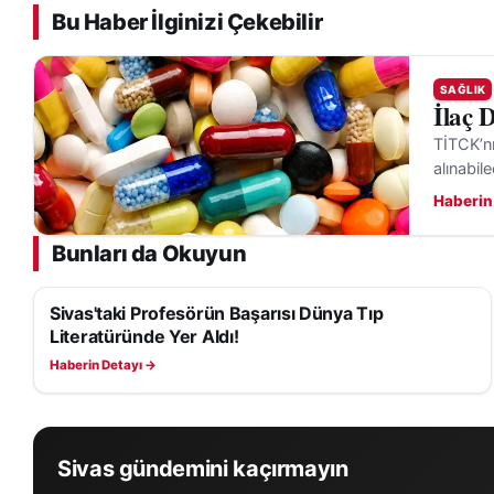
Bu Haber İlginizi Çekebilir
SAĞLIK
İlaç 
TİTCK’nı
alınabil
Haberin
Bunları da Okuyun
Sivas'taki Profesörün Başarısı Dünya Tıp
SAĞLIK
Literatüründe Yer Aldı!
Haberin Detayı →
Sivas gündemini kaçırmayın