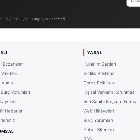
iniz üçüncü kişilerle paylaşılmaz (KVKK).
ALI
YASAL
i Eczaneler
Kullanım Şartları
Vakitleri
Gizlilik Politikası
Durumu
Çerez Politikası
 Burç Yorumları
Kişisel Verilerin Korunması
kâyeleri
Veri Sahibi Başvuru Formu
tif Haberler
Web Hikâyeleri
rlerimiz
Burç Yorumları
Haber Sitemap
UMSAL
RSS