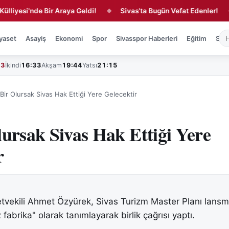
i'nde Bir Araya Geldi!
Sivas'ta Bugün Vefat Edenler!
Kırm
◆
◆
yaset
Asayiş
Ekonomi
Spor
Sivasspor Haberleri
Eğitim
Sağl
43
İkindi
16:33
Akşam
19:44
Yatsı
21:15
 Bir Olursak Sivas Hak Ettiği Yere Gelecektir
lursak Sivas Hak Ettiği Yere
r
tvekili Ahmet Özyürek, Sivas Turizm Master Planı lans
 fabrika" olarak tanımlayarak birlik çağrısı yaptı.