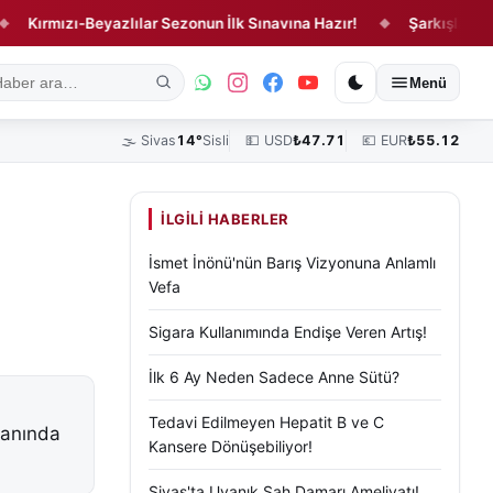
ızı-Beyazlılar Sezonun İlk Sınavına Hazır!
Şarkışla'da Feci Ka
◆
ık
Kültür, Sanat ve Tarih
Yaşam
Sivas Vefat Edenler
Köşe Yazılar
Menü
🌫️
Sivas
14°
Sisli
💵 USD
₺
47.71
💶 EUR
₺
55.12
İLGILI HABERLER
İsmet İnönü'nün Barış Vizyonuna Anlamlı
Vefa
Sigara Kullanımında Endişe Veren Artış!
İlk 6 Ay Neden Sadece Anne Sütü?
Tedavi Edilmeyen Hepatit B ve C
manında
Kansere Dönüşebiliyor!
Sivas'ta Uyanık Şah Damarı Ameliyatı!