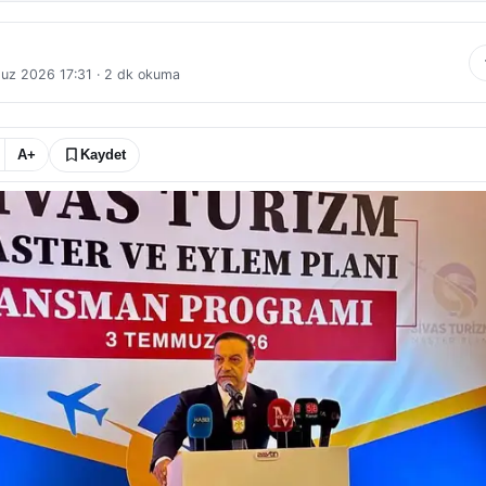
uz 2026 17:31
·
2
dk okuma
A+
Kaydet