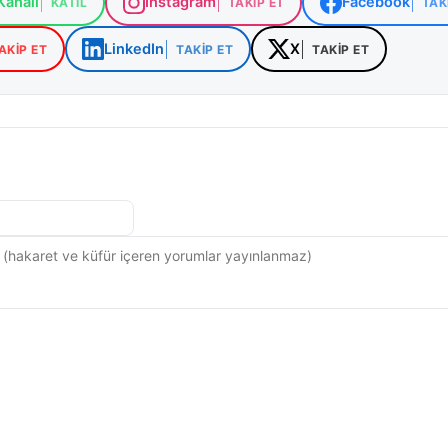
analı
Instagram
Facebook
KATIL
TAKIP ET
TAK
LinkedIn
X
AKIP ET
TAKIP ET
TAKIP ET