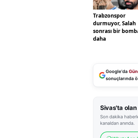
paydasında buluşu
"Burada hazırlana
Grup Başkanı Abdul
başkanımıza çok te
ben yaptım' tartış
dünyaya tanıtmalı
olmalı."
Google'da
Gün
sonuçlarında ö
Sivas'ta olan 
Son dakika haberle
kanaldan anında.