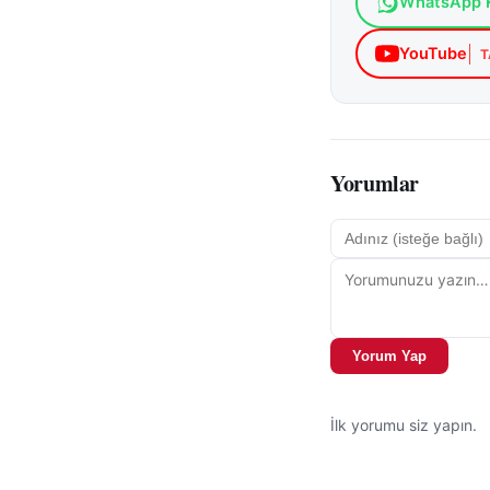
WhatsApp K
YouTube
T
Yorumlar
Yorum Yap
İlk yorumu siz yapın.