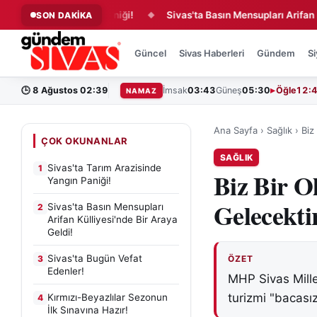
isinde Yangın Paniği!
Sivas'ta Basın Mensupları Arifan Külliyes
SON DAKİKA
◆
Güncel
Sivas Haberleri
Gündem
Si
🕒
8 Ağustos 02:39
İmsak
03:43
Güneş
05:30
Öğle
12:
NAMAZ
Ana Sayfa
›
Sağlık
›
Biz
ÇOK OKUNANLAR
SAĞLIK
Sivas'ta Tarım Arazisinde
1
Biz Bir O
Yangın Paniği!
Gelecekti
Sivas'ta Basın Mensupları
2
Arifan Külliyesi'nde Bir Araya
Geldi!
Sivas'ta Bugün Vefat
3
ÖZET
Edenler!
MHP Sivas Mille
turizmi "bacasız
Kırmızı-Beyazlılar Sezonun
4
İlk Sınavına Hazır!