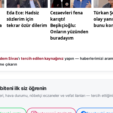
lması çağrısında bulunan Özyürek, konuşmasını şöyle 
n turizm master planında emeği geçen sayın bakanımıza
lah Güler'e, sayın valimize, milletvekillerimize ve beled
şekkür ediyorum. Biz bir olmalıyız, birlikte olmalıyız. 'S
malarına girmeden, birlik ve beraberlik içerisinde Sivas'ı
yız. Günün sonunda kazanan sen, ben değil; kazanan S
dem Sivas
'ı
tercih edilen kaynağınız
yapın — haberlerimizi ara
ne çıkarın
biteni ilk siz öğrenin
ri, hava durumu, nöbetçi eczaneler ve vefat ilanları — tercih ettiğin