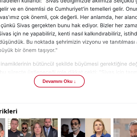
adeleri kullandı: "Sivas dediğimizde aklımıza Selçuklu g
gelir ve en önemlisi de Cumhuriyet'in temelleri gelir. Onun
ivas'ımız çok önemli, çok değerli. Her anlamda, her alan
ı çünkü Sivas gerçekten bunu hak ediyor. Bizler her zam
ivas için ne yapabiliriz, kenti nasıl kalkındırabiliriz, istih
ye düşündük. Bu noktada şehrimizin vizyonu ve tanıtılmas
büyük bir önem taşıyor."
inamiklerinin bütüncül şekilde büyümesi gerektiğine de
bu süreçte üstleneceği role dikkat çekti: "Sivas için tarı
sa olmazımızdır. Kalkınmamız ve yeni istihdam alanları 
Devamını Oku ↓
t; nitekim 6. Bölge teşvikleriyle sanayide büyümek ve gel
Ancak iş ve istihdam alanlarını büyütürken, turizmi de 'b
k bu sürecin merkezine koymalıyız. Sivas merkeze de bak
sek Selçuklu eserleri, tarihi değerler say say bitmiyor. Ö
nıtmaktır."
egoların ve siyasi kimliklerin bir kenara bırakılarak Siva