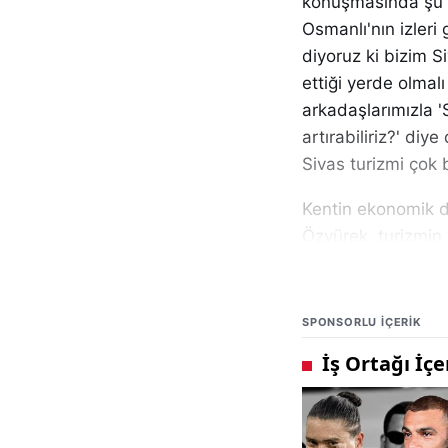
konuşmasında şu if
Osmanlı'nın izleri 
diyoruz ki bizim S
ettiği yerde olmal
arkadaşlarımızla 'S
artırabiliriz?' di
Sivas turizmi çok 
Kentin ekonomik d
Özyürek, turizmin 
hayvancılık olmaz
için sanayi de şar
adımlar atıyoruz. 
SPONSORLU IÇERIK
fabrikalar' olara
ilçelerimize de git
bu zenginliği iyi ta
Hizmet üretiminde 