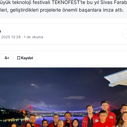
büyük teknoloji festivali TEKNOFEST’te bu yıl Sivas Farab
ri, geliştirdikleri projelerle önemli başarılara imza attı.
n
l 2025 12:28
·
1
dk okuma
A+
Kaydet