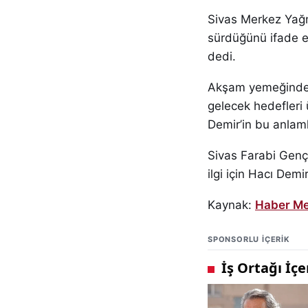
Sivas Merkez Yağm
sürdüğünü ifade ed
dedi.
Akşam yemeğinde öğ
gelecek hedefleri 
Demir’in bu anlaml
Sivas Farabi Gençli
ilgi için Hacı Demir
Kaynak:
Haber Me
SPONSORLU IÇERIK