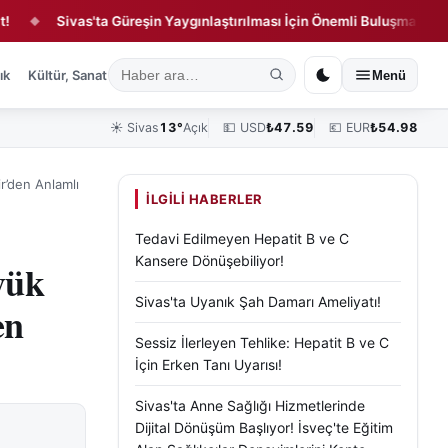
Sivas'ta Güreşin Yaygınlaştırılması İçin Önemli Buluşma!
Dün
◆
ık
Kültür, Sanat ve Tarih
Yaşam
Sivas Vefat Edenler
Köşe Yazılar
Menü
☀️
Sivas
13°
Açık
💵 USD
₺
47.59
💶 EUR
₺
54.98
r’den Anlamlı
İLGILI HABERLER
Tedavi Edilmeyen Hepatit B ve C
Kansere Dönüşebiliyor!
yük
Sivas'ta Uyanık Şah Damarı Ameliyatı!
en
Sessiz İlerleyen Tehlike: Hepatit B ve C
İçin Erken Tanı Uyarısı!
Sivas'ta Anne Sağlığı Hizmetlerinde
Dijital Dönüşüm Başlıyor! İsveç'te Eğitim