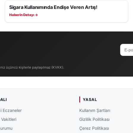
Sigara Kullanımında Endişe Veren Artış!
SAĞLIK
Haberin Detayı →
iniz üçüncü kişilerle paylaşılmaz (KVKK).
ALI
YASAL
i Eczaneler
Kullanım Şartları
Vakitleri
Gizlilik Politikası
Durumu
Çerez Politikası