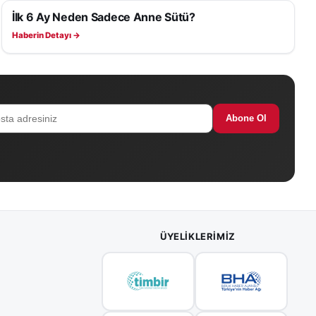
İlk 6 Ay Neden Sadece Anne Sütü?
SAĞLIK
Haberin Detayı →
Abone Ol
ÜYELIKLERIMIZ