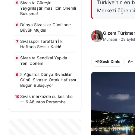
Türkiye’nin en 
Sivas'ta Güreşin
5
Yaygınlaştırılması İçin Önemli
Merkezi öğrencile
Buluşma!
Dünya Sivaslılar Günü'nde
6
Büyük Müjde!
Gizem Türkme
Muhabir
·
29 Eylü
Sivasspor Taraftarı İlk
7
Haftada Sessiz Kaldı!
Sivas'ta Sendikal Yapıda
8
Sesli Dinle
A−
Yeni Dönem!
5 Ağustos Dünya Sivaslılar
9
Günü: Sivas'ın Ortak Hafızası
Bugün Buluşuyor
Sivas merkezde su kesintisi
10
— 6 Ağustos Perşembe