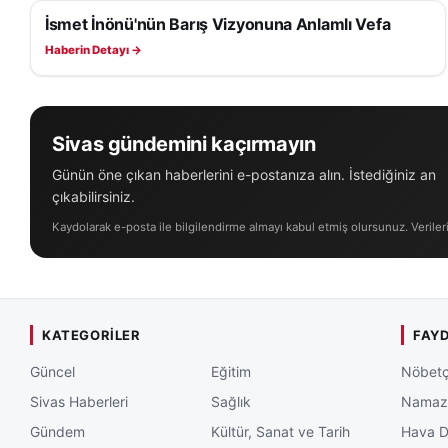
İsmet İnönü'nün Barış Vizyonuna Anlamlı Vefa
SAĞLIK
Haberin Detayı →
Sivas gündemini kaçırmayın
Günün öne çıkan haberlerini e-postanıza alın. İstediğiniz an
çıkabilirsiniz.
Kaydolarak e-posta ile bilgilendirme almayı kabul etmiş olursunuz. Veriler
KATEGORILER
FAYD
Güncel
Eğitim
Nöbetç
Sivas Haberleri
Sağlık
Namaz 
Gündem
Kültür, Sanat ve Tarih
Hava 