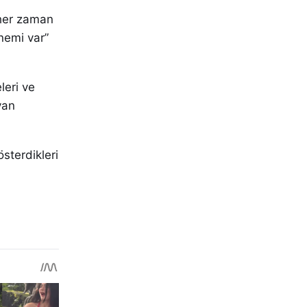
 her zaman
nemi var”
leri ve
yan
österdikleri