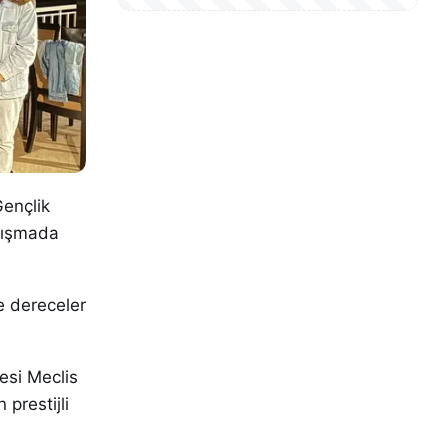
Gençlik
arışmada
de dereceler
esi Meclis
 prestijli