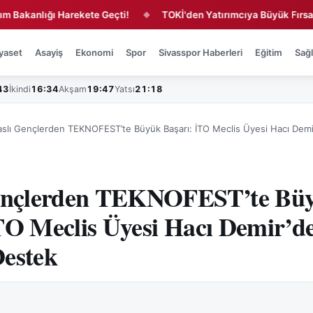
anlığı Harekete Geçti!
TOKİ'den Yatırımcıya Büyük Fırsat!
◆
◆
yaset
Asayiş
Ekonomi
Spor
Sivasspor Haberleri
Eğitim
Sağl
43
İkindi
16:34
Akşam
19:47
Yatsı
21:18
aslı Gençlerden TEKNOFEST’te Büyük Başarı: İTO Meclis Üyesi Hacı Demi
Gençlerden TEKNOFEST’te Bü
TO Meclis Üyesi Hacı Demir’d
Destek