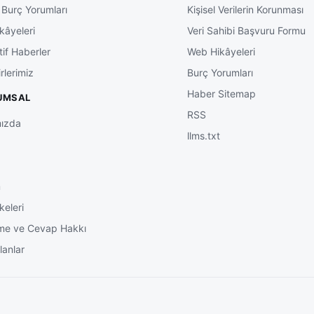
 Burç Yorumları
Kişisel Verilerin Korunması
kâyeleri
Veri Sahibi Başvuru Formu
tif Haberler
Web Hikâyeleri
rlerimiz
Burç Yorumları
Haber Sitemap
UMSAL
RSS
ızda
llms.txt
m
keleri
me ve Cevap Hakkı
lanlar