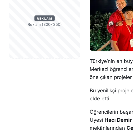
REKLAM
Reklam (300×250)
Türkiye’nin en büy
Merkezi öğrencileri
öne çıkan projeler
Bu yenilikçi projel
elde etti.
Öğrencilerin başar
Üyesi
Hacı Demir
mekânlarından
Ce