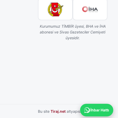
Kurumumuz TİMBİR üyesi, BHA ve İHA
abonesi ve Sivas Gazeteciler Cemiyeti
üyesidir.
İhbar Hattı
Bu site
Tiraj.net
altyapısı ile hazırlanmıştır.