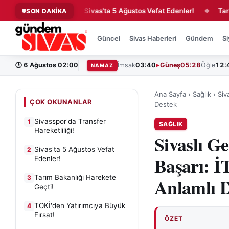
reketliliği!
Sivas'ta 5 Ağustos Vefat Edenler!
Tarım Bak
SON DAKİKA
◆
◆
Güncel
Sivas Haberleri
Gündem
Si
🕒
6 Ağustos 02:00
İmsak
03:40
Güneş
05:28
Öğle
12:
NAMAZ
Ana Sayfa
›
Sağlık
›
Siv
ÇOK OKUNANLAR
Destek
Sivasspor'da Transfer
1
SAĞLIK
Hareketliliği!
Sivaslı 
Sivas'ta 5 Ağustos Vefat
2
Başarı: İ
Edenler!
Tarım Bakanlığı Harekete
3
Anlamlı 
Geçti!
TOKİ'den Yatırımcıya Büyük
4
Fırsat!
ÖZET