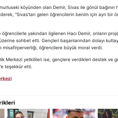
urluseki köyünden olan Demir, Sivas ile gönül bağının
erek, “Sivas’tan gelen öğrencilerin benim için ayrı bir ö
rencilerle yakından ilgilenen Hacı Demir, onların proje
üzerine sohbet etti. Gençleri başarılarından dolayı kutla
ı misafirperverliği, öğrencilere büyük moral verdi.
k Merkezi yetkilileri ise, gençlere verdikleri destek ve g
’e teşekkür etti.
rkezi