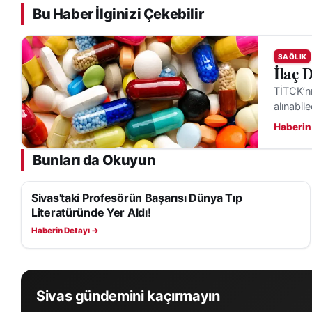
Bu Haber İlginizi Çekebilir
SAĞLIK
İlaç 
TİTCK’nı
alınabil
Haberin
Bunları da Okuyun
Sivas'taki Profesörün Başarısı Dünya Tıp
SAĞLIK
Literatüründe Yer Aldı!
Haberin Detayı →
Sivas gündemini kaçırmayın