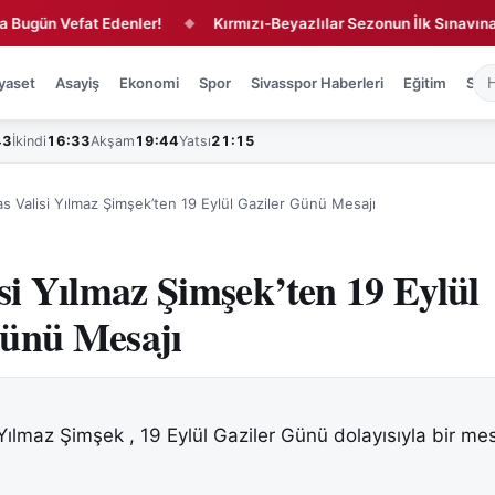
 Vefat Edenler!
Kırmızı-Beyazlılar Sezonun İlk Sınavına Hazır!
◆
yaset
Asayiş
Ekonomi
Spor
Sivasspor Haberleri
Eğitim
Sağl
43
İkindi
16:33
Akşam
19:44
Yatsı
21:15
as Valisi Yılmaz Şimşek’ten 19 Eylül Gaziler Günü Mesajı
isi Yılmaz Şimşek’ten 19 Eylül
Günü Mesajı
 Yılmaz Şimşek , 19 Eylül Gaziler Günü dolayısıyla bir me