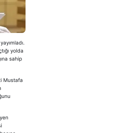
 yayımladı.
çtığı yolda
ğına sahip
zi Mustafa
n
uğunu
iyen
i