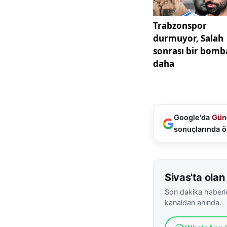
Google'da
Gün
sonuçlarında ö
Sivas'ta olan 
Son dakika haberle
kanaldan anında.