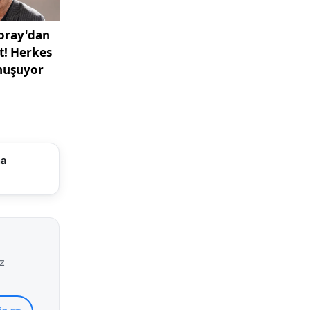
ma
iz