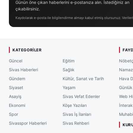
Günün öne çıkan haberlerini e-postanıza alın. İstediğiniz an
çıkabilirsiniz.
Kaydolarak e-posta ile bilgilendirme almayı kabul etmiş olursunuz. Veriler
KATEGORILER
FAYD
Güncel
Eğitim
Nöbetç
Sivas Haberleri
Sağlık
Namaz 
Gündem
Kültür, Sanat ve Tarih
Hava 
Siyaset
Yaşam
Günlük
Asayiş
Sivas Vefat Edenler
Web Hi
Ekonomi
Köşe Yazıları
İnterak
Spor
Sivas İş İlanları
Muhabi
Sivasspor Haberleri
Sivas Rehberi
KUR