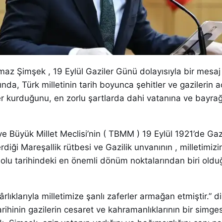
ılmaz Şimşek , 19 Eylül Gaziler Günü dolayısıyla bir mesaj
nda, Türk milletinin tarih boyunca şehitler ve gazilerin a
er kurduğunu, en zorlu şartlarda dahi vatanına ve bayra
ye Büyük Millet Meclisi’nin ( TBMM ) 19 Eylül 1921’de Ga
diği Mareşallik rütbesi ve Gazilik unvanının , milletimizi
dolu tarihindeki en önemli dönüm noktalarından biri old
rlıklarıyla milletimize şanlı zaferler armağan etmiştir.” d
arihinin gazilerin cesaret ve kahramanlıklarının bir simges