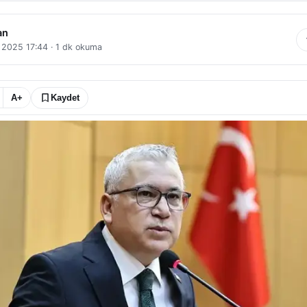
an
l 2025 17:44
·
1
dk okuma
A+
Kaydet