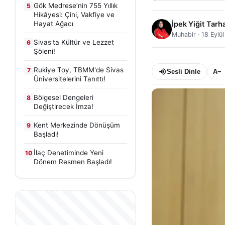
Gök Medrese’nin 755 Yıllık
5
Hikâyesi: Çini, Vakfiye ve
Hayat Ağacı
İpek Yiğit Tarh
Muhabir
·
18 Eylü
Sivas'ta Kültür ve Lezzet
6
Şöleni!
Rukiye Toy, TBMM'de Sivas
7
Sesli Dinle
A−
Üniversitelerini Tanıttı!
Bölgesel Dengeleri
8
Değiştirecek İmza!
Kent Merkezinde Dönüşüm
9
Başladı!
İlaç Denetiminde Yeni
10
Dönem Resmen Başladı!