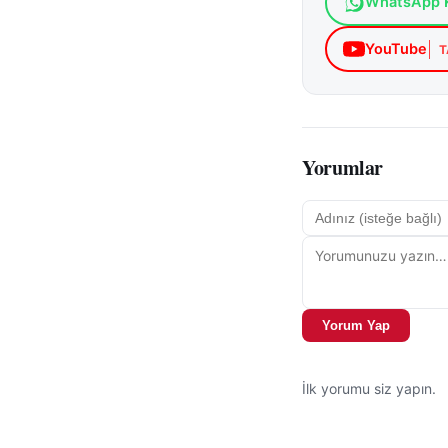
WhatsApp K
YouTube
T
Yorumlar
Yorum Yap
İlk yorumu siz yapın.