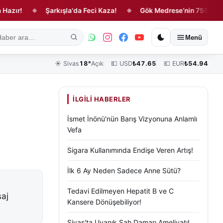
Şarkışla'da Feci Kaza!
Gök Medrese’nin 755 Yıllık Hikây
◆
◆
ık
Kültür, Sanat ve Tarih
Yaşam
Sivas Vefat Edenler
Köşe Yazılar
Menü
☀️
Sivas
18°
Açık
💵 USD
₺
47.65
💶 EUR
₺
54.94
İLGILI HABERLER
İsmet İnönü'nün Barış Vizyonuna Anlamlı
Vefa
Sigara Kullanımında Endişe Veren Artış!
İlk 6 Ay Neden Sadece Anne Sütü?
Tedavi Edilmeyen Hepatit B ve C
saj
Kansere Dönüşebiliyor!
Sivas'ta Uyanık Şah Damarı Ameliyatı!