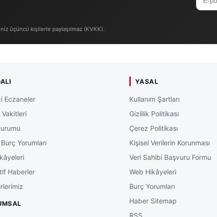
iniz üçüncü kişilerle paylaşılmaz (KVKK).
ALI
YASAL
i Eczaneler
Kullanım Şartları
Vakitleri
Gizlilik Politikası
Durumu
Çerez Politikası
 Burç Yorumları
Kişisel Verilerin Korunması
kâyeleri
Veri Sahibi Başvuru Formu
tif Haberler
Web Hikâyeleri
rlerimiz
Burç Yorumları
Haber Sitemap
UMSAL
RSS