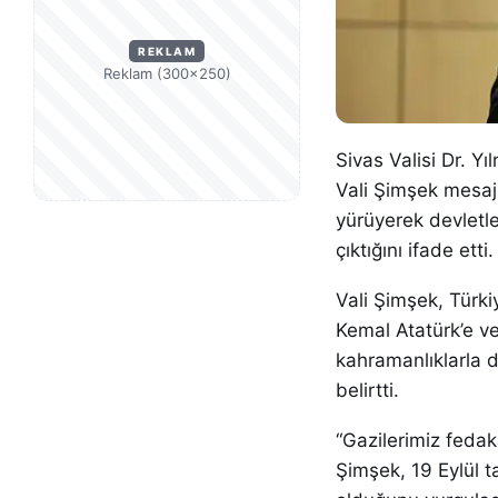
REKLAM
Reklam (300×250)
Sivas Valisi Dr. Y
Vali Şimşek mesajı
yürüyerek devletl
çıktığını ifade etti.
Vali Şimşek, Türki
Kemal Atatürk’e ver
kahramanlıklarla 
belirtti.
“Gazilerimiz fedakâ
Şimşek, 19 Eylül t