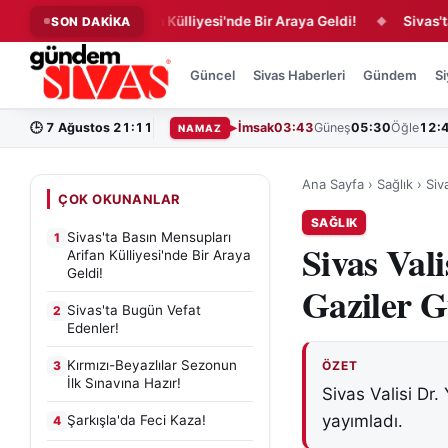
 Mensupları Arifan Külliyesi'nde Bir Araya Geldi!
Sivas'ta Bugün
SON DAKİKA
◆
Güncel
Sivas Haberleri
Gündem
Si
🕒
7 Ağustos 21:11
İmsak
03:43
Güneş
05:30
Öğle
12:
NAMAZ
Ana Sayfa
›
Sağlık
›
Siv
ÇOK OKUNANLAR
SAĞLIK
Sivas'ta Basın Mensupları
1
Sivas Val
Arifan Külliyesi'nde Bir Araya
Geldi!
Gaziler 
Sivas'ta Bugün Vefat
2
Edenler!
Kırmızı-Beyazlılar Sezonun
3
ÖZET
İlk Sınavına Hazır!
Sivas Valisi Dr.
yayımladı.
Şarkışla'da Feci Kaza!
4