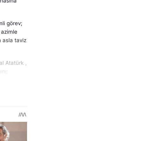
ahasına
li görev;
e azimle
n asla taviz
l Atatürk ,
ını;
ntte çeşitli
ı duruşu,
gelişmelere