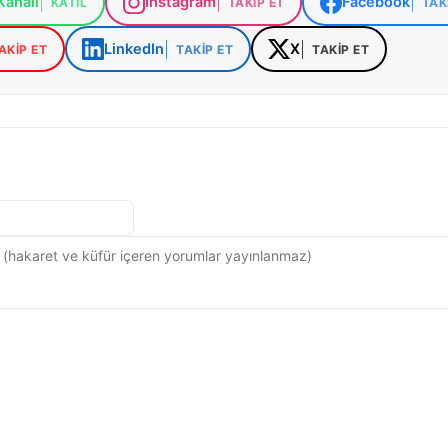
analı
Instagram
Facebook
KATIL
TAKIP ET
TAK
LinkedIn
X
AKIP ET
TAKIP ET
TAKIP ET