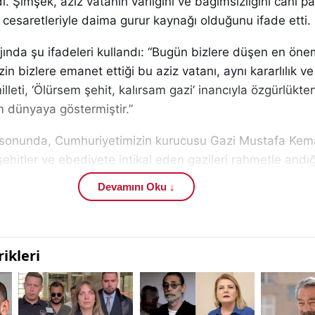
. Şimşek, aziz vatanın varlığını ve bağımsızlığını canı p
 cesaretleriyle daima gurur kaynağı olduğunu ifade etti.
ında şu ifadeleri kullandı: “Bugün bizlere düşen en önem
zin bizlere emanet ettiği bu aziz vatanı, aynı kararlılık v
lleti, ‘Ölürsem şehit, kalırsam gazi’ inancıyla özgürlükte
 dünyaya göstermiştir.”
sonunda, Cumhuriyetimizin kurucusu Gazi Mustafa Kema
şehitler ve ebediyete intikal eden gazileri rahmetle andığ
ere ise minnet ve saygılarını sunduğunu belirtti.
Devamını Oku ↓
bu yıl da Sivas Valiliği ve Sivas Belediyesi iş birliğiyle ke
lenecek. Gaziler onuruna yapılan resmi programlarda sayg
çeşitli kutlamalar gerçekleştirilecek. Gündemdeki diğer 
inden ulaşabilirsiniz.