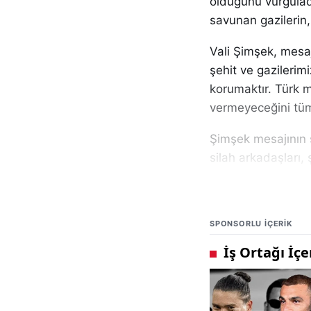
olduğunu vurguladı
savunan gazilerin,
Vali Şimşek, mesaj
şehit ve gazilerimi
korumaktır. Türk mi
vermeyeceğini tüm
Şimşek mesajının 
silah arkadaşları, 
hayatta olan gazil
Her yıl olduğu gibi 
SPONSORLU IÇERIK
etkinlikler düzen
anma törenleri ve 
Gündem Sivas üzer