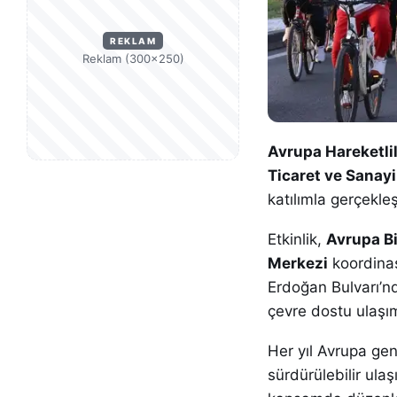
REKLAM
Reklam (300×250)
Avrupa Hareketlil
Ticaret ve Sanay
katılımla gerçekleş
Etkinlik,
Avrupa Bi
Merkezi
koordinas
Erdoğan Bulvarı’nd
çevre dostu ulaşı
Her yıl Avrupa gen
sürdürülebilir ula