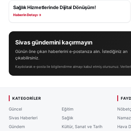
Sağlık Hizmetlerinde Dijital Dönüşüm!
SAĞLIK
Haberin Detayı →
Sivas gündemini kaçırmayın
Günün öne çıkan haberlerini e-postanıza alın. İstediğiniz an
çıkabilirsiniz.
Kaydolarak e-posta ile bilgilendirme almayı kabul etmiş olursunuz. Veriler
KATEGORILER
FAYD
Güncel
Eğitim
Nöbetç
Sivas Haberleri
Sağlık
Namaz 
Gündem
Kültür, Sanat ve Tarih
Hava 