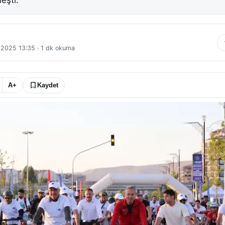
eşti.
l 2025 13:35
·
1
dk okuma
A+
Kaydet