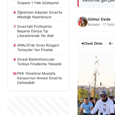
katılımla gerçekl
Stopere 1 Yıllık Sözleşme!
Öğretmen Adayları Sivas'ta
6
Mesleğe Hazırlanıyor
Gülnur Dede
Muhabir
·
17 Eylü
Sivas'taki Profesörün
7
Başarısı Dünya Tıp
Literatüründe Yer Aldı!
Sesli Dinle
A−
ANALİG'de Sivas Rüzgarı!
8
Tenisçiler Yarı Finalde
Sivaslı Badmintoncular
9
Türkiye Finallerine Yükseldi
PKK Yöneticisi Mustafa
10
Karasu'nun Annesi Sivas'ta
Defnedildi!