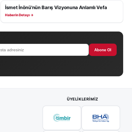
İsmet İnönü'nün Barış Vizyonuna Anlamlı Vefa
SAĞLIK
Haberin Detayı →
Abone Ol
ÜYELIKLERIMIZ