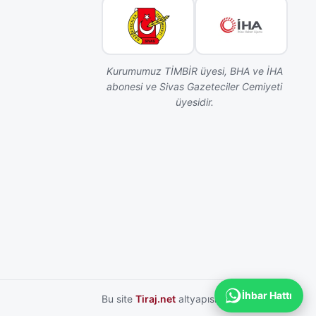
Kurumumuz TİMBİR üyesi, BHA ve İHA
abonesi ve Sivas Gazeteciler Cemiyeti
üyesidir.
İhbar Hattı
Bu site
Tiraj.net
altyapısı ile hazırlanmıştır.