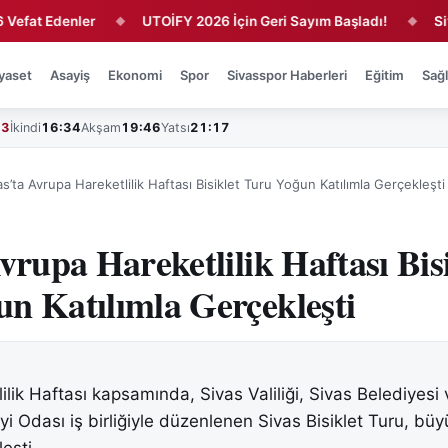
Edenler
UTOİFY 2026 İçin Geri Sayım Başladı!
Sivasspor
◆
◆
yaset
Asayiş
Ekonomi
Spor
Sivasspor Haberleri
Eğitim
Sağl
43
İkindi
16:34
Akşam
19:46
Yatsı
21:17
as’ta Avrupa Hareketlilik Haftası Bisiklet Turu Yoğun Katılımla Gerçekleşti
vrupa Hareketlilik Haftası Bis
n Katılımla Gerçekleşti
lik Haftası kapsamında, Sivas Valiliği, Sivas Belediyesi
i Odası iş birliğiyle düzenlenen Sivas Bisiklet Turu, büy