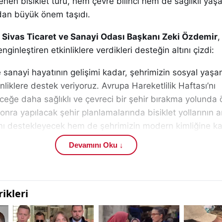
en bisiklet turu, hem çevre bilinci hem de sağlıklı yaş
ndan büyük önem taşıdı.
n
Sivas Ticaret ve Sanayi Odası Başkanı Zeki Özdemir
,
ginleştiren etkinliklere verdikleri desteğin altını çizdi:
ve sanayi hayatının gelişimi kadar, şehrimizin sosyal yaşa
nliklere destek veriyoruz. Avrupa Hareketlilik Haftası’nı
eğe daha sağlıklı ve çevreci bir şehir bırakma yolunda 
nra yapılacak şehir planlamalarında bisiklet yollarının ar
mı destekleyecek hem de şehrimizin modern kimliğine ka
Devamını Oku ↓
uşmasının devamında sürdürülebilir ulaşımın şehir yaş
ı:
ayı sosyal gelişimle birlikte ele alıyoruz”
diyen Özdem
Odası’nın bundan sonra da insan odaklı şehircilik anlayış