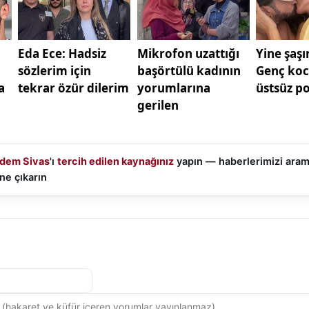
aların yanında olacağını söyledi.
dem Sivas
'ı
tercih edilen kaynağınız
yapın — haberlerimizi ara
ne çıkarın