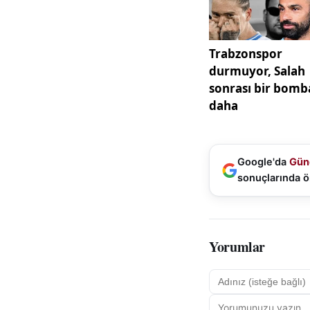
destekleyen çalışm
Kaynak:
İha
Google'da
Gün
sonuçlarında ö
Yorumlar