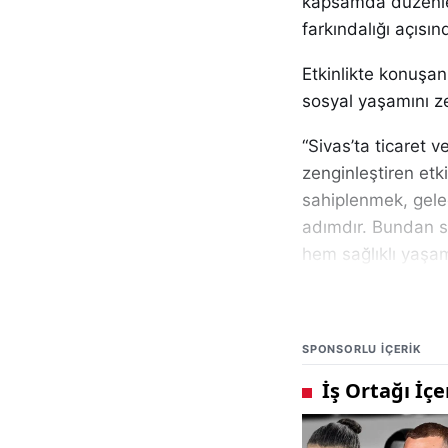
kapsamda düzenlen
farkındalığı açısı
Etkinlikte konuşa
sosyal yaşamını zen
“Sivas’ta ticaret 
zenginleştiren etki
sahiplenmek, gelec
adımdır. Bundan so
hem sağlıklı yaşa
sağlayacaktır.”
Zeki Özdemir, kon
SPONSORLU IÇERIK
katkılarını vurgulad
“Ekonomik kalkınm
Ticaret ve Sanayi 