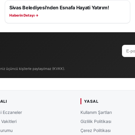
Sivas Belediyesi'nden Esnafa Hayati Yatırım!
SAĞLIK
Haberin Detayı →
iniz üçüncü kişilerle paylaşılmaz (KVKK).
ALI
YASAL
i Eczaneler
Kullanım Şartları
Vakitleri
Gizlilik Politikası
Durumu
Çerez Politikası