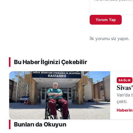
Yorum Yap
İlk yorumu siz yapın.
Bu Haber İlginizi Çekebilir
SAĞLIK
Sivas
Van'da t
çekti.
Haberin
Bunları da Okuyun