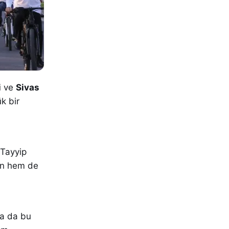
i
ve
Sivas
k bir
 Tayyip
mın hem de
ta da bu