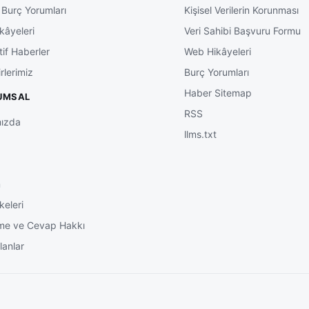
 Burç Yorumları
Kişisel Verilerin Korunması
kâyeleri
Veri Sahibi Başvuru Formu
tif Haberler
Web Hikâyeleri
rlerimiz
Burç Yorumları
Haber Sitemap
UMSAL
RSS
ızda
llms.txt
m
keleri
me ve Cevap Hakkı
lanlar