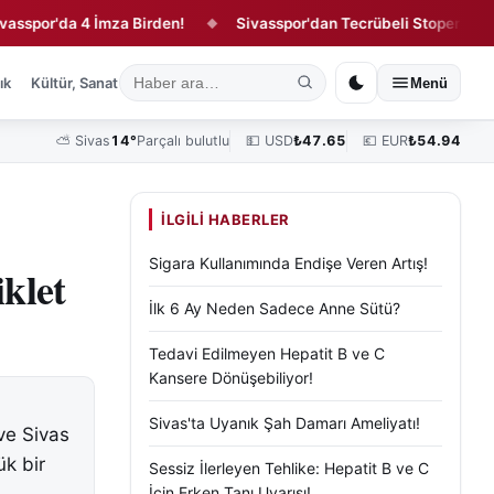
'da 4 İmza Birden!
Sivasspor'dan Tecrübeli Stopere 1 Yıllık Sö
◆
ık
Kültür, Sanat ve Tarih
Yaşam
Sivas Vefat Edenler
Köşe Yazılar
Menü
⛅
Sivas
14°
Parçalı bulutlu
💵 USD
₺
47.65
💶 EUR
₺
54.94
İLGILI HABERLER
Sigara Kullanımında Endişe Veren Artış!
iklet
İlk 6 Ay Neden Sadece Anne Sütü?
Tedavi Edilmeyen Hepatit B ve C
Kansere Dönüşebiliyor!
Sivas'ta Uyanık Şah Damarı Ameliyatı!
 ve Sivas
ük bir
Sessiz İlerleyen Tehlike: Hepatit B ve C
İçin Erken Tanı Uyarısı!