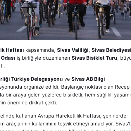
ik Haftası
kapsamında,
Sivas Valiliği
,
Sivas Belediyes
i Odası
iş birliğiyle düzenlenen
Sivas Bisiklet Turu
, büyü
ti.
rliği Türkiye Delegasyonu
ve
Sivas AB Bilgi
yonunda organize edildi. Başlangıç noktası olan Recep
a bir araya gelen yüzlerce bisikletli, hem sağlıklı yaşa
mın önemine dikkat çekti.
elinde kutlanan Avrupa Hareketlilik Haftası, şehirlerde
şım araçlarının kullanımını teşvik etmeyi amaçlıyor. Sivas’