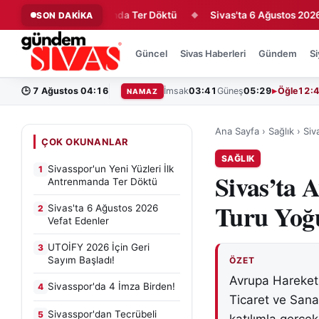
leri İlk Antrenmanda Ter Döktü
Sivas'ta 6 Ağustos 2026 Vefat 
SON DAKİKA
◆
Güncel
Sivas Haberleri
Gündem
Si
🕒
7 Ağustos 04:16
İmsak
03:41
Güneş
05:29
Öğle
12:
NAMAZ
Ana Sayfa
›
Sağlık
›
Siv
ÇOK OKUNANLAR
SAĞLIK
Sivasspor'un Yeni Yüzleri İlk
1
Sivas’ta A
Antrenmanda Ter Döktü
Turu Yoğu
Sivas'ta 6 Ağustos 2026
2
Vefat Edenler
UTOİFY 2026 İçin Geri
3
Sayım Başladı!
ÖZET
Avrupa Hareketli
Sivasspor'da 4 İmza Birden!
4
Ticaret ve Sanay
Sivasspor'dan Tecrübeli
5