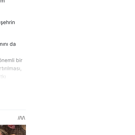
am
 şehrin
mını da
önemli bir
tırılması,
tkı
amına
ir, Sivas
ını