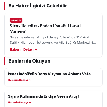
Bu Haber İlginizi Çekebilir
SAĞLIK
Sivas Belediyesi'nden Esnafa Hayati
Yatırım!
Sivas Belediyesi, 4 Eylül Sanayi Sitesi'nde 112 Acil
Sağlık Hizmetleri İstasyonu ve Aile Sağlığı Merkezi'nin
temelini attı, sağlık hizmetlerine erişim kolaylaşacak.
Haberin Detayı →
Bunları da Okuyun
İsmet İnönü'nün Barış Vizyonuna Anlamlı Vefa
SAĞLIK
Haberin Detayı →
Sigara Kullanımında Endişe Veren Artış!
SAĞLIK
Haberin Detayı →