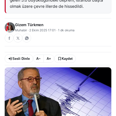
gelen 5.0 büyüklüğündeki deprem, İstanbul başta
olmak üzere çevre illerde de hissedildi.
Gizem Türkmen
Muhabir
·
2 Ekim 2025 17:01
·
1
dk okuma
Sesli Dinle
A−
A+
Kaydet