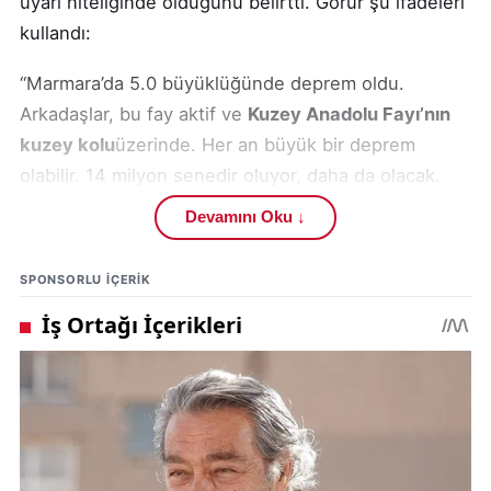
uyarı niteliğinde olduğunu belirtti. Görür şu ifadeleri
kullandı:
“Marmara’da 5.0 büyüklüğünde deprem oldu.
Arkadaşlar, bu fay aktif ve
Kuzey Anadolu Fayı’nın
kuzey kolu
üzerinde. Her an büyük bir deprem
olabilir. 14 milyon senedir oluyor, daha da olacak.
Beklenen Marmara depremi açısından diyorsanız,
Devamını Oku ↓
maalesef olacak. Er veya geç. Hazır olun ve
İstanbul’u depreme hazırlayın.”
SPONSORLU IÇERIK
AFAD, deprem sonrası yaptığı açıklamada herhangi
bir olumsuz durumun yaşanmadığını duyurdu.
Açıklamada şu ifadelere yer verildi:
“
Marmara Denizi’nde, Marmaraereğlisi Tekirdağ
açıklarında saat 14.55’te meydana gelen 5.0
büyüklüğündeki deprem sonrası an itibarıyla