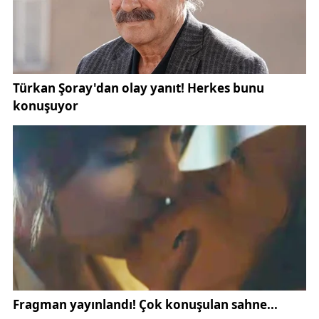
olumsuz bir durum bulunmamaktadır.
Saha tarama
çalışmaları devam etmektedir. Etkilenen
vatandaşlarımıza geçmiş olsun dileklerimizi sunarız.”
Depremin ardından
İstanbul Valiliği
de yazılı bir
açıklama yaptı. Açıklamada, şu ana kadar herhangi
bir hasar tespit edilmediği bildirildi:
“Depremin ardından şu ana kadar İstanbul’da
herhangi bir hasar bilgisi alınmamıştır. Saha
ekiplerimiz şehir genelinde incelemelere başlamıştır.
Vatandaşlarımızdan, hasarlı olabileceği düşünülen
yapılara yaklaşmamalarını ve resmi kurumların
açıklamalarını takip etmelerini rica ediyoruz.”
Uzmanlar, Marmara Denizi’ndeki aktif fay hatlarının
risk oluşturmaya devam ettiğini ve
İstanbul’un olası