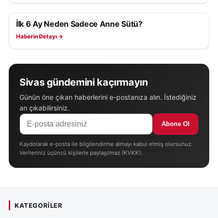
İlk 6 Ay Neden Sadece Anne Sütü?
SAĞLIK
Haberin Detayı →
Sivas gündemini kaçırmayın
Günün öne çıkan haberlerini e-postanıza alın. İstediğiniz
an çıkabilirsiniz.
Abone Ol
Kaydolarak e-posta ile bilgilendirme almayı kabul etmiş olursunuz.
Verileriniz üçüncü kişilerle paylaşılmaz (KVKK).
KATEGORILER