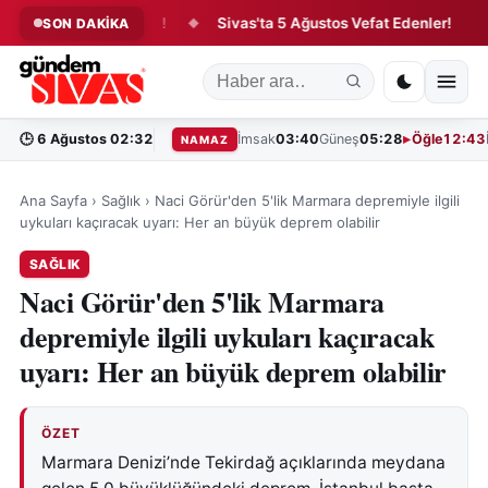
sfer Hareketliliği!
Sivas'ta 5 Ağustos Vefat Edenler!
Tar
SON DAKİKA
◆
◆
🕒
6 Ağustos 02:32
İmsak
03:40
Güneş
05:28
Öğle
12:43
NAMAZ
Ana Sayfa
›
Sağlık
›
Naci Görür'den 5'lik Marmara depremiyle ilgili
uykuları kaçıracak uyarı: Her an büyük deprem olabilir
SAĞLIK
Naci Görür'den 5'lik Marmara
depremiyle ilgili uykuları kaçıracak
uyarı: Her an büyük deprem olabilir
ÖZET
Marmara Denizi’nde Tekirdağ açıklarında meydana