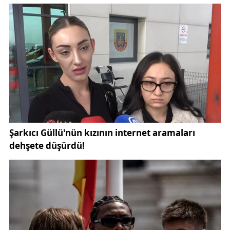
bir büyük depreme hazırlanması
gerektiğini
vurguluyor. Deprem çantası, sağlam yapı
denetimleri ve afet bilinci eğitimlerinin önemine
dikkat çekiliyor.
Kaynak:
SonDakika