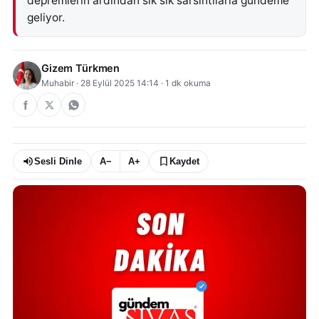
depremlerin ardından sık sık sarsıntılarla gündeme
geliyor.
Gizem Türkmen
Muhabir
·
28 Eylül 2025 14:14
·
1
dk okuma
Sesli Dinle
A−
A+
Kaydet