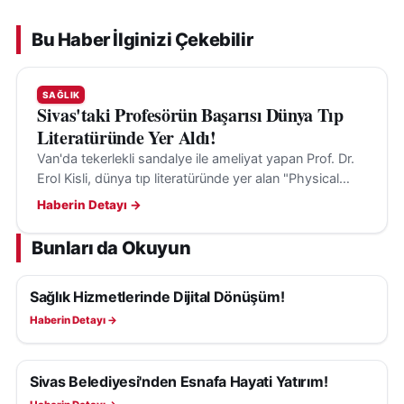
Bu Haber İlginizi Çekebilir
SAĞLIK
Sivas'taki Profesörün Başarısı Dünya Tıp
Literatüründe Yer Aldı!
Van'da tekerlekli sandalye ile ameliyat yapan Prof. Dr.
Erol Kisli, dünya tıp literatüründe yer alan "Physical
Limits" çalışmasıyla dikkat çekti.
Haberin Detayı →
Bunları da Okuyun
Sağlık Hizmetlerinde Dijital Dönüşüm!
SAĞLIK
Haberin Detayı →
Sivas Belediyesi'nden Esnafa Hayati Yatırım!
SAĞLIK