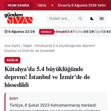
k Antrenmanda Ter Döktü
Sivas'ta 6 Ağustos 2026 Vefat Edenler
SON DAKİKA
◆
🕒
6 Ağustos 22:26
İmsak
03:41
Güneş
05:29
Öğle
12:43
NAMAZ
Ana Sayfa
›
Sağlık
›
Kütahya'da 5.4 büyüklüğünde deprem!
İstanbul ve İzmir'de de hissedildi
SAĞLIK
Kütahya'da 5.4 büyüklüğünde
deprem! İstanbul ve İzmir'de de
hissedildi
ÖZET
Türkiye, 6 Şubat 2023 Kahramanmaraş merkezli