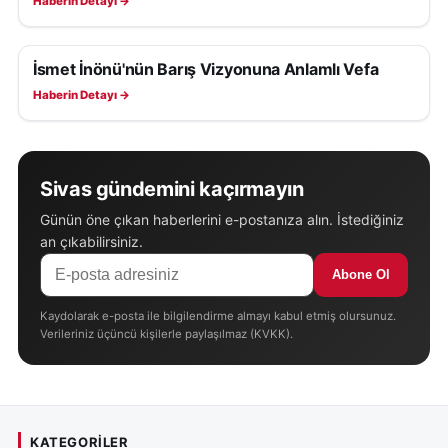
Haberin Detayı →
İsmet İnönü'nün Barış Vizyonuna Anlamlı Vefa
SAĞLIK
Haberin Detayı →
Sivas gündemini kaçırmayın
Günün öne çıkan haberlerini e-postanıza alın. İstediğiniz
an çıkabilirsiniz.
Abone Ol
Kaydolarak e-posta ile bilgilendirme almayı kabul etmiş olursunuz.
Verileriniz üçüncü kişilerle paylaşılmaz (KVKK).
KATEGORILER