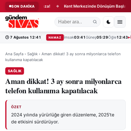
ri Değiştirecek İmza!
Kent Merkezinde Dönüşüm Başladı!
SON DAKİKA
◆
◆
🕒
7 Ağustos 12:41
İmsak
03:41
Güneş
05:29
Öğle
12:43
NAMAZ
Ana Sayfa
›
Sağlık
›
Aman dikkat! 3 ay sonra milyonlarca telefon
kullanıma kapatılacak
SAĞLIK
Aman dikkat! 3 ay sonra milyonlarca
telefon kullanıma kapatılacak
ÖZET
2024 yılında yürürlüğe giren düzenleme, 2025’te
de etkisini sürdürüyor.