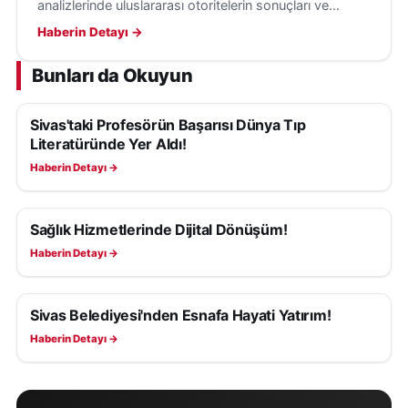
analizlerinde uluslararası otoritelerin sonuçları ve
kılavuzları, belirli şartlarla değerlendirmeye alınabilecek.
Haberin Detayı →
Bunları da Okuyun
Sivas'taki Profesörün Başarısı Dünya Tıp
SAĞLIK
Literatüründe Yer Aldı!
Haberin Detayı →
Sağlık Hizmetlerinde Dijital Dönüşüm!
SAĞLIK
Haberin Detayı →
Sivas Belediyesi'nden Esnafa Hayati Yatırım!
SAĞLIK
Haberin Detayı →