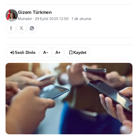
Gizem Türkmen
Muhabir
·
29 Eylül 2025 12:50
·
1
dk okuma
Sesli Dinle
A−
A+
Kaydet