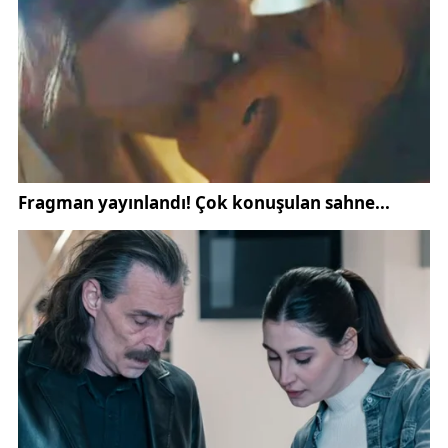
AFAD, vatandaşlara deprem anında panik
yapmamaları, güvenli alanlarda toplanmaları ve acil
durum çantalarını hazır bulundurmaları çağrısında
bulundu. Ayrıca, İçişleri Bakanlığı’nın “Afet ve Acil
Durum” bilgilendirme sayfalarında yer alan “çök-
kapan-tutun” yönteminin deprem sırasında hayati
önem taşıdığı hatırlatıldı.
Kaynak:
SonDakika