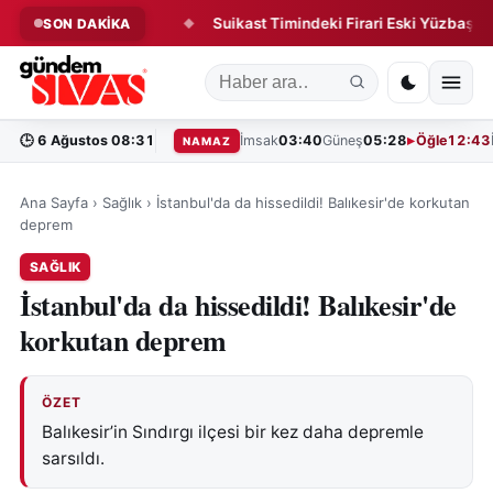
unda Yeni Dönem!
Suikast Timindeki Firari Eski Yüzbaşı Yakala
SON DAKİKA
◆
🕒
6 Ağustos 08:31
İmsak
03:40
Güneş
05:28
Öğle
12:43
NAMAZ
Ana Sayfa
›
Sağlık
›
İstanbul'da da hissedildi! Balıkesir'de korkutan
deprem
SAĞLIK
İstanbul'da da hissedildi! Balıkesir'de
korkutan deprem
ÖZET
Balıkesir’in Sındırgı ilçesi bir kez daha depremle
sarsıldı.