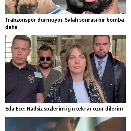
kaybetmiş, 29 kişi yaralanmıştı. Çok sayıda binada
hasar meydana gelmiş, bölge artçı depremlerle
sarsılmaya devam etmişti. Uzmanlar, 4.9
büyüklüğündeki son depremin bu artçı sarsıntıların
devamı olabileceğini belirtiyor.
Jeoloji uzmanları, Balıkesir ve çevresinin aktif fay
hatları üzerinde bulunduğunu hatırlatarak
vatandaşları dikkatli olmaya çağırıyor. Uzmanlar,
özellikle
Sındırgı, Bigadiç ve
Dursunbey
çevresindeki yerleşim yerlerinde yapı
denetimlerinin önemine dikkat çekiyor.
Sivas’ta yaşanan doğal afetler
sonrasında da
gündeme gelen deprem gerçeği, Türkiye’nin farklı
bölgelerinde riskin sürdüğünü bir kez daha ortaya
koyuyor.