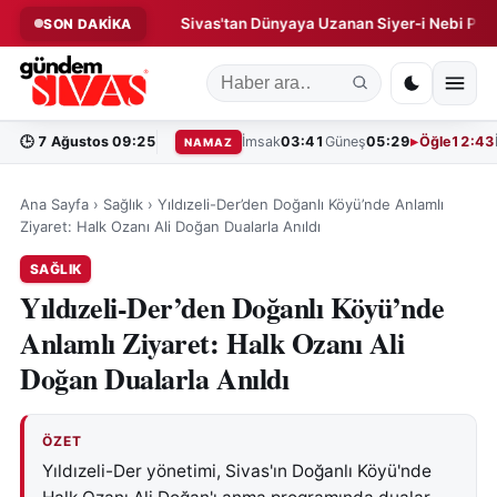
 Operasyonu!
Sivas'tan Dünyaya Uzanan Siyer-i Nebi Projesi!
SON DAKİKA
◆
🕒
7 Ağustos 09:25
İmsak
03:41
Güneş
05:29
Öğle
12:43
NAMAZ
Ana Sayfa
›
Sağlık
›
Yıldızeli-Der’den Doğanlı Köyü’nde Anlamlı
Ziyaret: Halk Ozanı Ali Doğan Dualarla Anıldı
SAĞLIK
Yıldızeli-Der’den Doğanlı Köyü’nde
Anlamlı Ziyaret: Halk Ozanı Ali
Doğan Dualarla Anıldı
ÖZET
Yıldızeli-Der yönetimi, Sivas'ın Doğanlı Köyü'nde