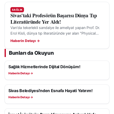
SAĞLIK
Sivas'taki Profesörün Başarısı Dünya Tıp
Literatüründe Yer Aldı!
Van'da tekerlekli sandalye ile ameliyat yapan Prof. Dr.
Erol Kisli, dünya tıp literatüründe yer alan "Physical
Limits" çalışmasıyla dikkat çekti.
Haberin Detayı →
Bunları da Okuyun
Sağlık Hizmetlerinde Dijital Dönüşüm!
SAĞLIK
Haberin Detayı →
Sivas Belediyesi'nden Esnafa Hayati Yatırım!
SAĞLIK
Haberin Detayı →
SAĞLIK