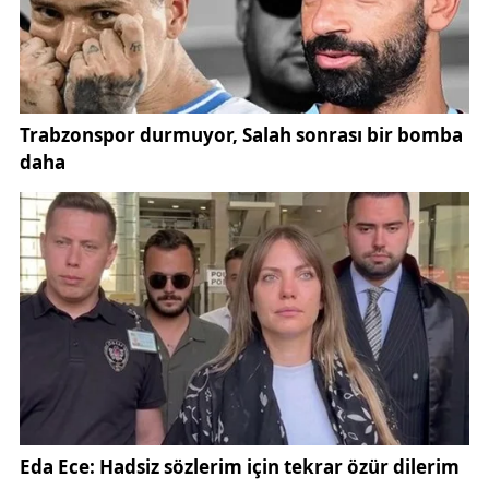
manevi değerleri bir kez daha yad etti. Programda,
kültürel değerlerin yaşatılmasının önemine dikkat
çekilirken, halk ozanlarının toplumsal hafızadaki
yerinin büyük olduğu ifade edildi.
Anma programı kapsamında Doğanlı Köyü’nde
yaşayan annelerin de Anneler Günü kutlandı.
Yıldızeli-Der yönetimi, köydeki annelerle bir araya
gelerek günün anlam ve önemine ilişkin iyi
dileklerini paylaştı.
Toplumun temel yapı taşı olan annelerin
fedakârlığına vurgu yapılan programda, geleneksel
değerlere sahip çıkmanın önemine dikkat çekildi.
Dernek yöneticileri, annelerin toplumun birlik ve
beraberliğinde önemli rol üstlendiğini belirtti.