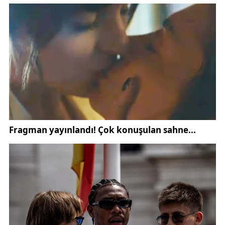
Program sonrası değerlendirmelerde bulunan
dernek yöneticileri, kültürel mirasa sahip çıkmaya ve
toplumsal dayanışmayı güçlendirmeye yönelik
etkinliklerin devam edeceğini ifade etti.
Yıldızeli Kaymakamlığı
bölgesinde gerçekleştirilen
etkinliklerin hem kültürel değerlerin yaşatılması hem
de toplumsal bağların güçlendirilmesi açısından
önemli olduğuna dikkat çekildi.
Yıldızeli-Der yönetimi tarafından yapılan açıklamada,
“Ozanımıza rahmet, annelerimize hürmetle” mesajı
paylaşılarak, birlik ve dayanışma ruhunun
yaşatılmaya devam edeceği vurgulandı.