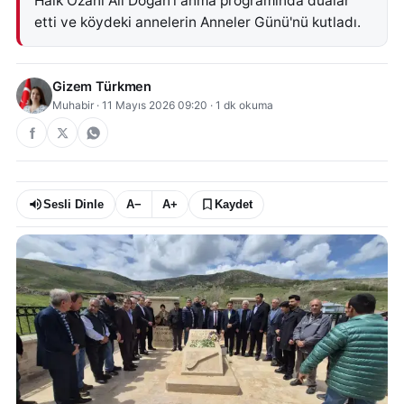
Halk Ozanı Ali Doğan'ı anma programında dualar
etti ve köydeki annelerin Anneler Günü'nü kutladı.
Gizem Türkmen
Muhabir
·
11 Mayıs 2026 09:20
·
1
dk okuma
Sesli Dinle
A−
A+
Kaydet