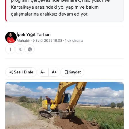
programı çerçevesinde Gemerek, Hacıyusuf ve
Kartalkaya arasındaki yol yapım ve bakım
çalışmalarına aralıksız devam ediyor.
İpek Yiğit Tarhan
Muhabir
·
9 Eylül 2025 19:08
·
1
dk okuma
Sesli Dinle
A−
A+
Kaydet