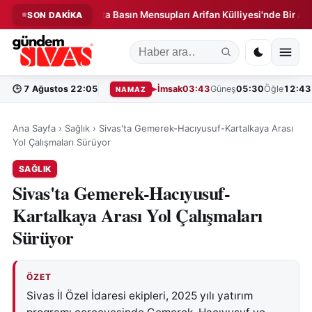
iği!
Sivas'ta Basın Mensupları Arifan Külliyesi'nde Bir Araya Ge
SON DAKİKA
◆
🕒
7 Ağustos 22:05
İmsak
03:43
Güneş
05:30
Öğle
12:43
NAMAZ
Ana Sayfa
›
Sağlık
›
Sivas'ta Gemerek-Hacıyusuf-Kartalkaya Arası
Yol Çalışmaları Sürüyor
SAĞLIK
Sivas'ta Gemerek-Hacıyusuf-
Kartalkaya Arası Yol Çalışmaları
Sürüyor
ÖZET
Sivas İl Özel İdaresi ekipleri, 2025 yılı yatırım