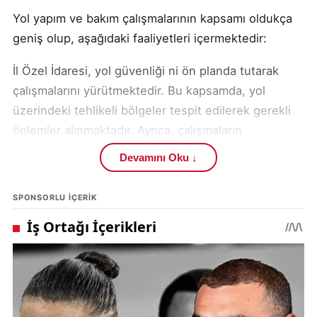
Yol yapım ve bakım çalışmalarının kapsamı oldukça
geniş olup, aşağıdaki faaliyetleri içermektedir:
İl Özel İdaresi, yol güvenliği ni ön planda tutarak
çalışmalarını yürütmektedir. Bu kapsamda, yol
üzerindeki tehlikeli bölgeler tespit edilerek gerekli
önlemler alınmaktadır. Ayrıca, çalışmaların
yürütüldüğü bölgelerde trafik akışının güvenli bir
Devamını Oku ↓
şekilde sağlanması için gerekli düzenlemeler
yapılmaktadır.
SPONSORLU IÇERIK
Yol yapım çalışmaları nın tamamlanma süresi, hava
koşulları ve diğer faktörlere bağlı olarak değişiklik
gösterebilir. İl Özel İdaresi, çalışmaların en kısa
sürede tamamlanması için gerekli tüm çabayı
göstermektedir. Çalışmaların ilerleyişi hakkında