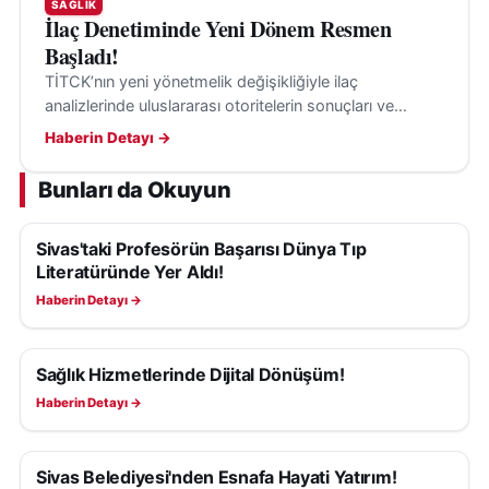
SAĞLIK
İlaç Denetiminde Yeni Dönem Resmen
Başladı!
TİTCK’nın yeni yönetmelik değişikliğiyle ilaç
analizlerinde uluslararası otoritelerin sonuçları ve
kılavuzları, belirli şartlarla değerlendirmeye alınabilecek.
Haberin Detayı →
Bunları da Okuyun
Sivas'taki Profesörün Başarısı Dünya Tıp
SAĞLIK
Literatüründe Yer Aldı!
Haberin Detayı →
Sağlık Hizmetlerinde Dijital Dönüşüm!
SAĞLIK
Haberin Detayı →
Sivas Belediyesi'nden Esnafa Hayati Yatırım!
SAĞLIK