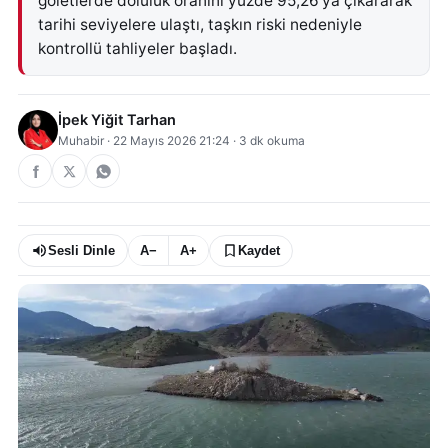
göletlerde doluluk oranını yüzde 95,26'ya çıkararak
tarihi seviyelere ulaştı, taşkın riski nedeniyle
kontrollü tahliyeler başladı.
İpek Yiğit Tarhan
Muhabir
·
22 Mayıs 2026 21:24
·
3
dk okuma
Sesli Dinle
A−
A+
Kaydet