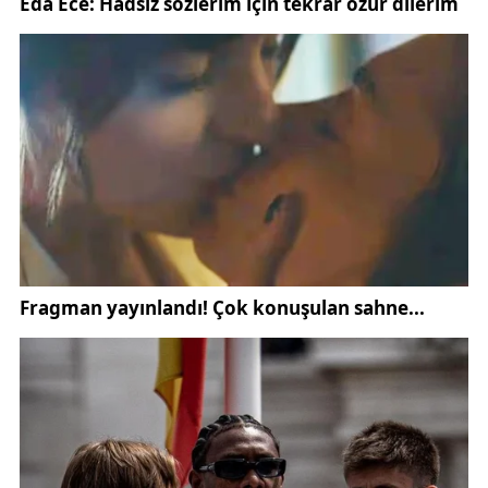
kadar gerileyen barajda, bu yıl yapılan ölçümlerde
doluluk oranının yüzde 58,46’ya yükseldiği
belirlendi.
Yaşanan artış, özellikle yaz aylarında oluşabilecek
su sıkıntısına karşı önemli bir güvence olarak
değerlendiriliyor. Uzmanlar, baraj seviyelerindeki
yükselişin yalnızca içme suyu açısından değil,
tarımsal sulama ve enerji üretimi bakımından da
büyük avantaj sağlayacağını ifade ediyor.
Kentteki altyapı ve su yönetimiyle ilgili açıklamalar
ise zaman zaman
Sivas Valiliği
ve
Sivas Belediyesi
tarafından kamuoyuyla paylaşılıyor.
Meteorolojik değerlendirmelere göre Sivas ve
çevresinde bu yıl son 60 yılın en yüksek yağış