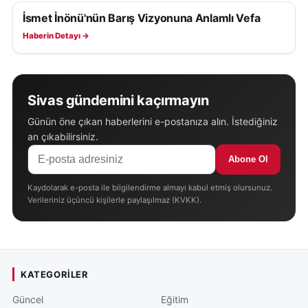
İsmet İnönü'nün Barış Vizyonuna Anlamlı Vefa
SAĞLIK
Haberin Detayı →
Sivas gündemini kaçırmayın
Günün öne çıkan haberlerini e-postanıza alın. İstediğiniz
an çıkabilirsiniz.
Abone Ol
Kaydolarak e-posta ile bilgilendirme almayı kabul etmiş olursunuz.
Verileriniz üçüncü kişilerle paylaşılmaz (KVKK).
KATEGORILER
Güncel
Eğitim