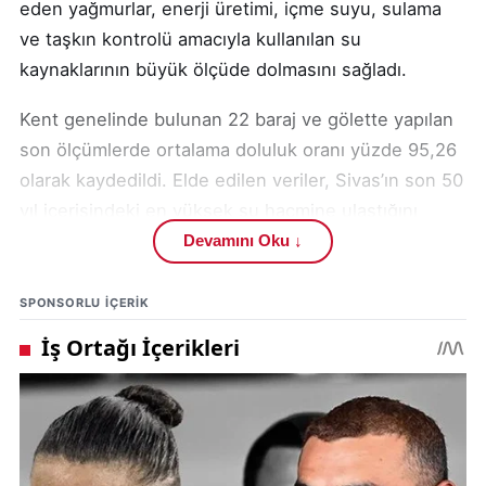
eden yağmurlar, enerji üretimi, içme suyu, sulama
ve taşkın kontrolü amacıyla kullanılan su
kaynaklarının büyük ölçüde dolmasını sağladı.
Kent genelinde bulunan 22 baraj ve gölette yapılan
son ölçümlerde ortalama doluluk oranı yüzde 95,26
olarak kaydedildi. Elde edilen veriler, Sivas’ın son 50
yıl içerisindeki en yüksek su hacmine ulaştığını
ortaya koydu.
Devamını Oku ↓
Sivas’taki güncel gelişmeler için Gündem Sivas ve
SPONSORLU IÇERIK
bölgedeki son hava durumu gelişmeleri için Sivas
hava durumu içeriklerine yoğun ilgi gösteriliyor.
Yetkililerden edinilen bilgilere göre Sivas genelinde
bulunan 22 baraj ve göletten 11’i tam kapasite
seviyesine ulaştı. Ayrıca 6 baraj ve gölette ise su