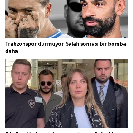
seviyesinin kritik eşiğin üzerine çıkması nedeniyle
kontrollü tahliye süreci başlatıldı.
Kapakların açılmasıyla birlikte savak ve
dolusavaklardan su tahliyesi yapılırken, olası taşkın
risklerinin önüne geçilmesi hedefleniyor. Uzmanlar,
özellikle yoğun kar erimeleriyle birlikte su girişlerinin
halen devam ettiğine dikkat çekiyor.
Türkiye genelindeki baraj yönetimi ve su
politikalarına ilişkin bilgiler ise
Devlet Su İşleri Genel
Müdürlüğü
üzerinden takip edilebiliyor.
Sivas’ın içme suyu ihtiyacının önemli bölümünü
karşılayan 4 Eylül Barajı’nda geçen yıl yaşanan
kuraklık endişesi bu yıl yerini rahatlamaya bıraktı.
2025 yılında su seviyesi yüzde 5,11 seviyelerine