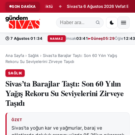
 Antrenmanda Ter Döktü
Sivas'ta 6 Ağustos 2026 Vefat Edenler
SON DAKİKA
◆
🕒
7 Ağustos 01:34
İmsak
03:41
Güneş
05:29
Öğle
12:4
NAMAZ
Ana Sayfa
›
Sağlık
›
Sivas’ta Barajlar Taştı: Son 60 Yılın Yağış
Rekoru Su Seviyelerini Zirveye Taşıdı
SAĞLIK
Sivas’ta Barajlar Taştı: Son 60 Yılın
Yağış Rekoru Su Seviyelerini Zirveye
Taşıdı
ÖZET
Sivas'ta yoğun kar ve yağmurlar, baraj ve