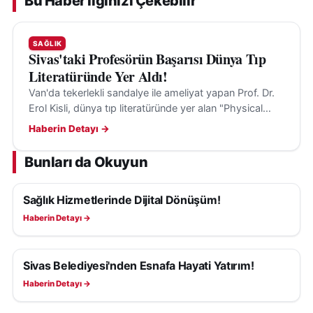
Bu Haber İlginizi Çekebilir
SAĞLIK
Sivas'taki Profesörün Başarısı Dünya Tıp
Literatüründe Yer Aldı!
Van'da tekerlekli sandalye ile ameliyat yapan Prof. Dr.
Erol Kisli, dünya tıp literatüründe yer alan "Physical
Limits" çalışmasıyla dikkat çekti.
Haberin Detayı →
Bunları da Okuyun
Sağlık Hizmetlerinde Dijital Dönüşüm!
SAĞLIK
Haberin Detayı →
Sivas Belediyesi'nden Esnafa Hayati Yatırım!
SAĞLIK
Haberin Detayı →