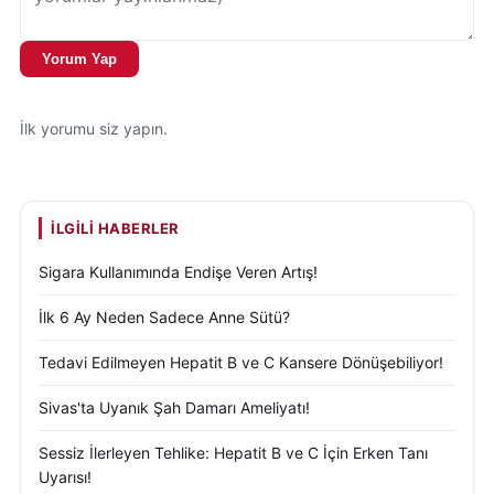
Bu yükselişle birlikte kent genelindeki toplam su
hacmi 1 milyon 909 bin 159 hektar metre küpe
Yorum Yap
ulaştı.
İlk yorumu siz yapın.
Uzmanlar, elde edilen verilerin yalnızca Sivas için
değil, İç Anadolu Bölgesi’nin su yönetimi açısından
da dikkat çekici olduğunu ifade ediyor. Özellikle son
İLGILI HABERLER
yıllarda kuraklık tehdidinin sık sık gündeme geldiği
bölgede, bu seviyedeki doluluk oranlarının önemli
Sigara Kullanımında Endişe Veren Artış!
bir avantaj oluşturduğu belirtiliyor.
İlk 6 Ay Neden Sadece Anne Sütü?
Öte yandan uzmanlar, mevcut yüksek doluluk
Tedavi Edilmeyen Hepatit B ve C Kansere Dönüşebiliyor!
seviyelerine rağmen su tasarrufu konusunda
Sivas'ta Uyanık Şah Damarı Ameliyatı!
vatandaşların bilinçli hareket etmeye devam etmesi
gerektiğini vurguluyor. İklim değişikliğinin etkilerinin
Sessiz İlerleyen Tehlike: Hepatit B ve C İçin Erken Tanı
uzun vadede devam ettiğine dikkat çeken uzmanlar,
Uyarısı!