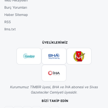
Web Hikâyeleri
Burç Yorumları
Haber Sitemap
RSS
llms.txt
ÜYELIKLERIMIZ
Kurumumuz TİMBİR üyesi, BHA ve İHA abonesi ve Sivas
Gazeteciler Cemiyeti üyesidir.
BIZI TAKIP EDIN