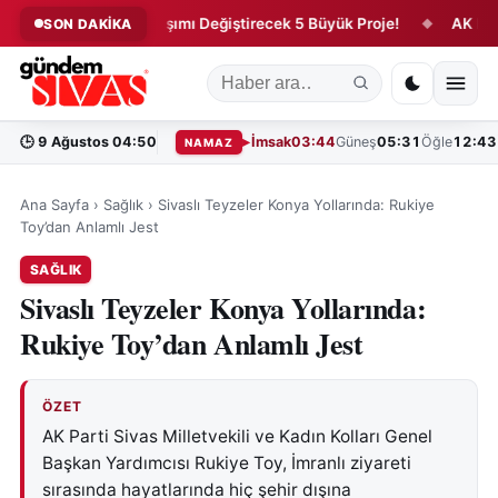
Sivas’ta Ulaşımı Değiştirecek 5 Büyük Proje!
AK Parti’den 
SON DAKİKA
◆
◆
🕒
9 Ağustos 04:50
İmsak
03:44
Güneş
05:31
Öğle
12:43
NAMAZ
Ana Sayfa
›
Sağlık
›
Sivaslı Teyzeler Konya Yollarında: Rukiye
Toy’dan Anlamlı Jest
SAĞLIK
Sivaslı Teyzeler Konya Yollarında:
Rukiye Toy’dan Anlamlı Jest
ÖZET
AK Parti Sivas Milletvekili ve Kadın Kolları Genel
Başkan Yardımcısı Rukiye Toy, İmranlı ziyareti
sırasında hayatlarında hiç şehir dışına