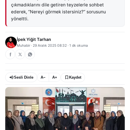
çıkmadıklarını dile getiren teyzelerle sohbet
ederek, “Nereyi görmek istersiniz?” sorusunu
yöneltti.
İpek Yiğit Tarhan
Muhabir
·
29 Aralık 2025 08:32
·
1
dk okuma
Sesli Dinle
A−
A+
Kaydet