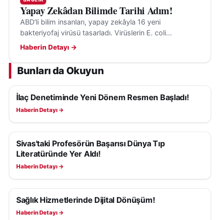
Yapay Zekâdan Bilimde Tarihi Adım!
ABD'li bilim insanları, yapay zekâyla 16 yeni
bakteriyofaj virüsü tasarladı. Virüslerin E. coli
bakterilerini hedef aldığı ve insanlara tehdit
Haberin Detayı →
oluşturmadığı belirtildi.
Bunları da Okuyun
İlaç Denetiminde Yeni Dönem Resmen Başladı!
SAĞLIK
Haberin Detayı →
Sivas'taki Profesörün Başarısı Dünya Tıp
SAĞLIK
Literatüründe Yer Aldı!
Haberin Detayı →
Sağlık Hizmetlerinde Dijital Dönüşüm!
SAĞLIK
Haberin Detayı →