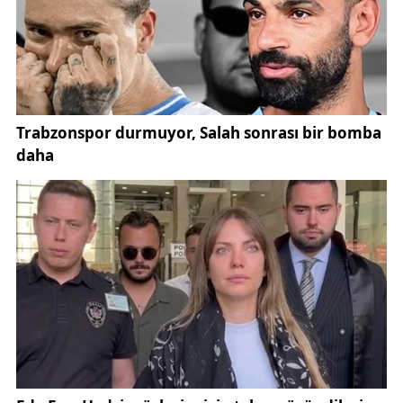
geleceğine yönelik umut verici bir tablo çizmektedir.
Ziyaret, Bakan Yumaklı'nın İl Müdürlüğü personeli ile
çekilen hatıra fotoğrafı ile sona erdi. İl Tarım ve
Orman Müdürlüğü, nazik ziyaretleri ve değerli
katkılarından dolayı Bakan Yumaklı'ya teşekkür etti.