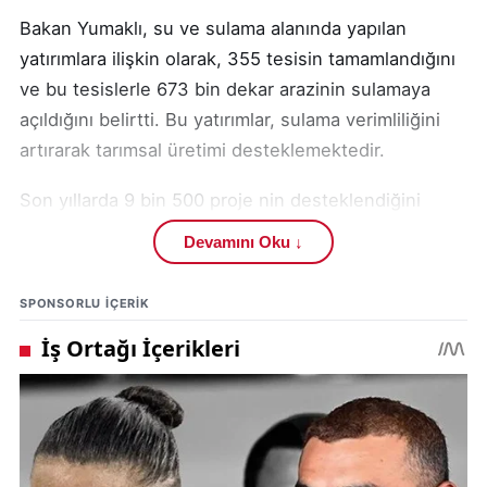
Bakan Yumaklı, su ve sulama alanında yapılan
yatırımlara ilişkin olarak, 355 tesisin tamamlandığını
ve bu tesislerle 673 bin dekar arazinin sulamaya
açıldığını belirtti. Bu yatırımlar, sulama verimliliğini
artırarak tarımsal üretimi desteklemektedir.
Son yıllarda 9 bin 500 proje nin desteklendiğini
vurgulayan Bakan Yumaklı, 730 bin dekar alanda
Devamını Oku ↓
mera ıslahı çalışmalarının yapıldığını ifade etti. Bu
çalışmalar, hayvancılığın sürdürülebilirliğini artırmayı
SPONSORLU IÇERIK
amaçlamaktadır.
Bakan Yumaklı, tüm çalışmaların Sivas'a hayırlı
uğurlu olmasını dileyerek, ildeki tarım potansiyelinin
daha da geliştirilmesi için çabaların devam edeceğini
belirtti. Yapılan yatırımlar , Sivas tarımının