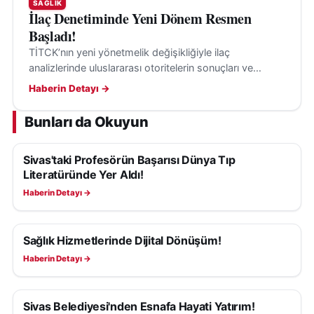
SAĞLIK
İlaç Denetiminde Yeni Dönem Resmen
Başladı!
TİTCK’nın yeni yönetmelik değişikliğiyle ilaç
analizlerinde uluslararası otoritelerin sonuçları ve
kılavuzları, belirli şartlarla değerlendirmeye alınabilecek.
Haberin Detayı →
Bunları da Okuyun
Sivas'taki Profesörün Başarısı Dünya Tıp
SAĞLIK
Literatüründe Yer Aldı!
Haberin Detayı →
Sağlık Hizmetlerinde Dijital Dönüşüm!
SAĞLIK
Haberin Detayı →
Sivas Belediyesi'nden Esnafa Hayati Yatırım!
SAĞLIK