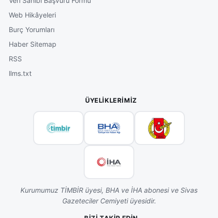
Veri Sahibi Başvuru Formu
Web Hikâyeleri
Burç Yorumları
Haber Sitemap
RSS
llms.txt
ÜYELIKLERIMIZ
Kurumumuz TİMBİR üyesi, BHA ve İHA abonesi ve Sivas
Gazeteciler Cemiyeti üyesidir.