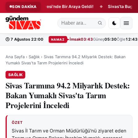
ları Arifan Külliyesi'nde Bir Araya Geldi!
Sivas'ta Bugün Vefat
SON DAKİKA
◆
🕒
7 Ağustos 22:00
İmsak
03:43
Güneş
05:30
Öğle
12:43
NAMAZ
Ana Sayfa
›
Sağlık
›
Sivas Tarımına 94.2 Milyarlık Destek: Bakan
Yumaklı Sivas'ta Tarım Projelerini İnceledi
SAĞLIK
Sivas Tarımına 94.2 Milyarlık Destek:
Bakan Yumaklı Sivas'ta Tarım
Projelerini İnceledi
ÖZET
Sivas İl Tarım ve Orman Müdürlüğü'nü ziyaret eden