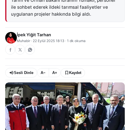
Tarım ve Orman Bakanı İbrahim Yumaklı, personel
ile sohbet ederek ildeki tarımsal faaliyetler ve
uygulanan projeler hakkında bilgi aldı.
İpek Yiğit Tarhan
Muhabir
·
22 Eylül 2025 18:13
·
1
dk okuma
Sesli Dinle
A−
A+
Kaydet