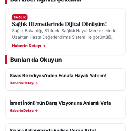
SAĞLIK
Sağlık Hizmetlerinde Dijital Dönüşüm!
Sağlık Bakanlığı, 81 ildeki Sağlıklı Hayat Merkezlerinde
Uzaktan Hasta Değerlendirme Sistemi ile görüntülü
danışmanlık hizmeti sunmaya başladı.
Haberin Detayı →
Bunları da Okuyun
Sivas Belediyesi'nden Esnafa Hayati Yatırım!
SAĞLIK
Haberin Detayı →
İsmet İnönü'nün Barış Vizyonuna Anlamlı Vefa
SAĞLIK
Haberin Detayı →
Sigara Kullanımında Endişe Veren Artış!
SAĞLIK