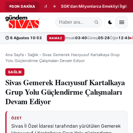
rojede Yeni Aşama!
SGK'dan Milyonlarca Emekliyi İlgilendiren 
SON DAKİKA
◆
🕒
6 Ağustos 10:53
İmsak
03:40
Güneş
05:28
Öğle
12:43
NAMAZ
Ana Sayfa
›
Sağlık
›
Sivas Gemerek Hacıyusuf Kartalkaya Grup
Yolu Güçlendirme Çalışmaları Devam Ediyor
SAĞLIK
Sivas Gemerek Hacıyusuf Kartalkaya
Grup Yolu Güçlendirme Çalışmaları
Devam Ediyor
ÖZET
Sivas İl Özel İdaresi tarafından yürütülen Gemerek