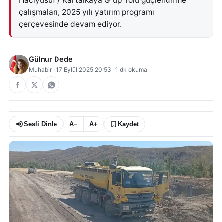
Hacıyusuf / Kartalkaya Grup Yolu güçlendirme
çalışmaları, 2025 yılı yatırım programı
çerçevesinde devam ediyor.
Gülnur Dede
Muhabir
·
17 Eylül 2025 20:53
·
1
dk okuma
Sesli Dinle
A−
A+
Kaydet