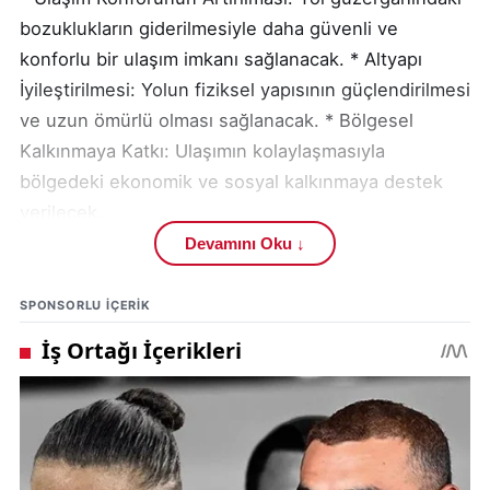
bozuklukların giderilmesiyle daha güvenli ve
konforlu bir ulaşım imkanı sağlanacak. * Altyapı
İyileştirilmesi: Yolun fiziksel yapısının güçlendirilmesi
ve uzun ömürlü olması sağlanacak. * Bölgesel
Kalkınmaya Katkı: Ulaşımın kolaylaşmasıyla
bölgedeki ekonomik ve sosyal kalkınmaya destek
verilecek.
Devamını Oku ↓
Yapılan çalışmalar, yolun mevcut yapısının
güçlendirilmesi / iyileştirilmesi / standartlarının
SPONSORLU IÇERIK
yükseltilmesi gibi unsurları içeriyor. Sivas İl Özel
İdaresi, yol çalışmalarının en kısa sürede
tamamlanarak bölge halkının hizmetine sunulması
için yoğun bir şekilde çalışıyor. 12 km’lik yolun
tamamlanması ile bölgedeki ulaşım ağının
güçlenmesi bekleniyor.