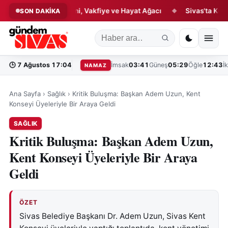
llık Hikâyesi: Çini, Vakfiye ve Hayat Ağacı
Sivas'ta Kültür ve 
SON DAKİKA
◆
🕒
7 Ağustos 17:04
İmsak
03:41
Güneş
05:29
Öğle
12:43
İ
NAMAZ
Ana Sayfa
›
Sağlık
›
Kritik Buluşma: Başkan Adem Uzun, Kent
Konseyi Üyeleriyle Bir Araya Geldi
SAĞLIK
Kritik Buluşma: Başkan Adem Uzun,
Kent Konseyi Üyeleriyle Bir Araya
Geldi
ÖZET
Sivas Belediye Başkanı Dr. Adem Uzun, Sivas Kent