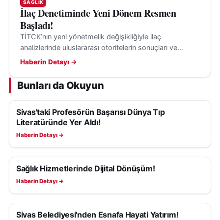
SAĞLIK
İlaç Denetiminde Yeni Dönem Resmen
Başladı!
TİTCK’nın yeni yönetmelik değişikliğiyle ilaç
analizlerinde uluslararası otoritelerin sonuçları ve
kılavuzları, belirli şartlarla değerlendirmeye alınabilecek.
Haberin Detayı →
Bunları da Okuyun
Sivas'taki Profesörün Başarısı Dünya Tıp
SAĞLIK
Literatüründe Yer Aldı!
Haberin Detayı →
Sağlık Hizmetlerinde Dijital Dönüşüm!
SAĞLIK
Haberin Detayı →
Sivas Belediyesi'nden Esnafa Hayati Yatırım!
SAĞLIK