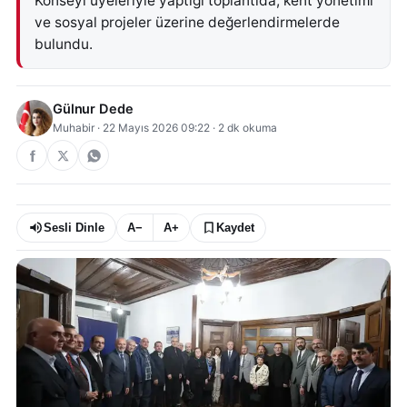
Konseyi üyeleriyle yaptığı toplantıda, kent yönetimi
ve sosyal projeler üzerine değerlendirmelerde
bulundu.
Gülnur Dede
Muhabir
·
22 Mayıs 2026 09:22
·
2
dk okuma
Sesli Dinle
A−
A+
Kaydet