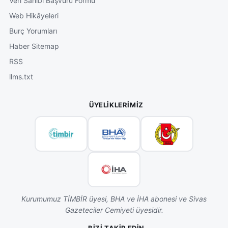
Veri Sahibi Başvuru Formu
Web Hikâyeleri
Burç Yorumları
Haber Sitemap
RSS
llms.txt
ÜYELIKLERIMIZ
Kurumumuz TİMBİR üyesi, BHA ve İHA abonesi ve Sivas
Gazeteciler Cemiyeti üyesidir.
BIZI TAKIP EDIN