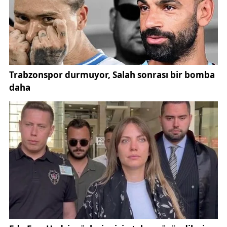
konseyi üyelerinin görüşlerinin belediye
çalışmalarına katkı sunduğunu ifade etti.
Toplantının gündeminde şehir planlaması, sosyal
projeler, kültürel faaliyetler ve vatandaşların
beklentilerine yönelik değerlendirmeler yer aldı.
Özellikle Sivas’ın gelişim sürecinde tüm paydaşların
fikirlerinin dikkate alınmasının önemine dikkat
çekildi.
Sivas’ta yerel yönetim çalışmalarıyla ilgili gelişmeler,
Gündem Sivas yerel haberleri
üzerinden de
yakından takip ediliyor.
Toplantıya, Gündem Sivas imtiyaz sahibi, iş insanı
ve eğitimci kimliğiyle tanınan Mehmet Erdem Tokuş
da kent konseyi üyesi olarak katıldı. Kentin sosyal