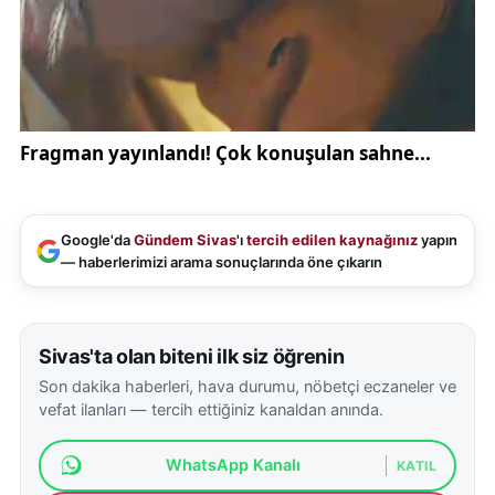
kültürünü güçlendirecek çalışmalar da ele alındı.
Kent konseylerinin şehir yönetiminde önemli bir
görev üstlendiğine dikkat çekilirken, vatandaşların
görüşlerinin karar alma süreçlerine katkı
sağlamasının önemine vurgu yapıldı.
Sivas Belediyesi’nin şehirde yaşam kalitesini
artırmaya yönelik çalışmalarının devam ettiği
Google'da
Gündem Sivas
'ı
tercih edilen kaynağınız
yapın
belirtilirken, kent konseyi toplantılarının da düzenli
— haberlerimizi arama sonuçlarında öne çıkarın
olarak sürdürüleceği ifade edildi.
Sivas’taki belediye çalışmaları ve şehir gündemine
Sivas'ta olan biteni ilk siz öğrenin
ilişkin gelişmeler için
Sivas gündem haberleri
Son dakika haberleri, hava durumu, nöbetçi eczaneler ve
kategorisi üzerinden detaylı bilgilere ulaşılabiliyor.
vefat ilanları — tercih ettiğiniz kanaldan anında.
WhatsApp Kanalı
KATIL