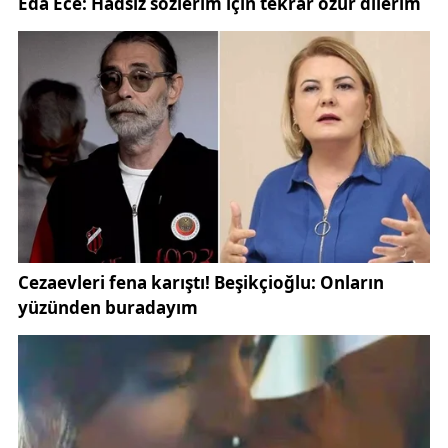
yapısı, eğitim alanındaki gelişmeler ve şehir
vizyonuna ilişkin değerlendirmelerin yapıldığı
toplantıda, farklı sektörlerden temsilcilerin görüşleri
ele alındı.
Sivas’ın geleceğine yönelik fikir alışverişinin
gerçekleştirildiği buluşmada, şehirde yürütülen
çalışmaların daha geniş kitlelere ulaşması ve
vatandaş beklentilerinin doğru analiz edilmesi
konusunda değerlendirmeler yapıldı.
Yerel yönetim süreçleriyle ilgili resmi açıklamalar ve
belediye çalışmaları,
T.C. Sivas Valiliği
ile
Türkiye
Belediyeler Birliği
üzerinden de takip edilebiliyor.
Toplantıda, kent yaşamını geliştirecek projelerin yanı
sıra sosyal dayanışma, eğitim faaliyetleri ve şehir