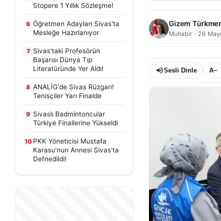
Stopere 1 Yıllık Sözleşme!
Gizem Türkme
Öğretmen Adayları Sivas'ta
6
Mesleğe Hazırlanıyor
Muhabir
·
26 Mayı
Sivas'taki Profesörün
7
Başarısı Dünya Tıp
Literatüründe Yer Aldı!
Sesli Dinle
A−
ANALİG'de Sivas Rüzgarı!
8
Tenisçiler Yarı Finalde
Sivaslı Badmintoncular
9
Türkiye Finallerine Yükseldi
PKK Yöneticisi Mustafa
10
Karasu'nun Annesi Sivas'ta
Defnedildi!