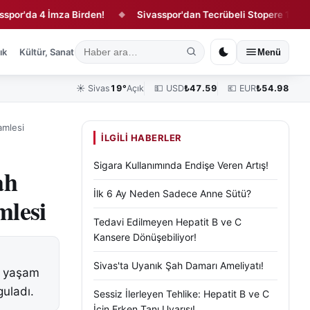
a 4 İmza Birden!
Sivasspor'dan Tecrübeli Stopere 1 Yıllık Sözl
◆
ık
Kültür, Sanat ve Tarih
Yaşam
Sivas Vefat Edenler
Köşe Yazılar
Menü
☀️
Sivas
19°
Açık
💵 USD
₺
47.59
💶 EUR
₺
54.98
amlesi
İLGILI HABERLER
Sigara Kullanımında Endişe Veren Artış!
ah
İlk 6 Ay Neden Sadece Anne Sütü?
mlesi
Tedavi Edilmeyen Hepatit B ve C
Kansere Dönüşebiliyor!
Sivas'ta Uyanık Şah Damarı Ameliyatı!
al yaşam
guladı.
Sessiz İlerleyen Tehlike: Hepatit B ve C
İçin Erken Tanı Uyarısı!