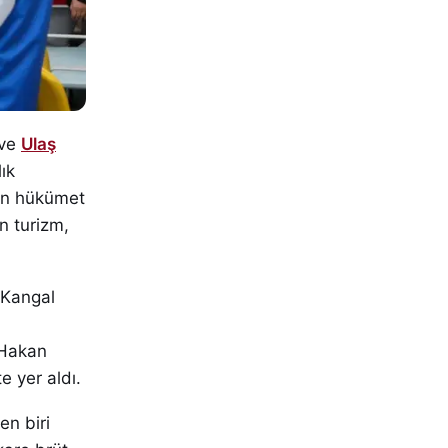
ve
Ulaş
lık
den hükümet
n turizm,
 Kangal
 Hakan
e yer aldı.
en biri