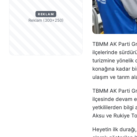
REKLAM
Reklam (300×250)
TBMM AK Parti Gru
ilçelerinde sürdürü
turizmine yönelik
konağına kadar bir
ulaşım ve tarım al
TBMM AK Parti Gru
ilçesinde devam ed
yetkililerden bilg
Aksu ve Rukiye Toy
Heyetin ilk durağı