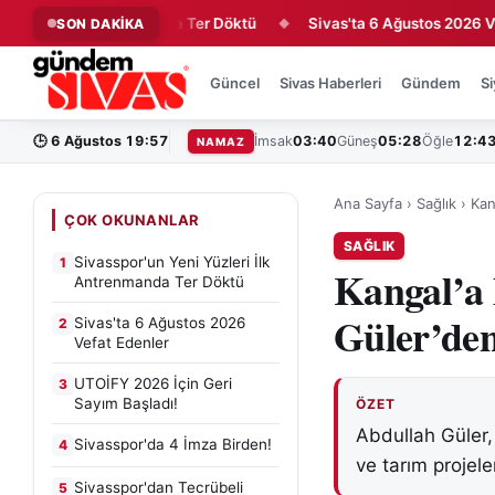
ri İlk Antrenmanda Ter Döktü
Sivas'ta 6 Ağustos 2026 Vefat Ed
SON DAKİKA
◆
Güncel
Sivas Haberleri
Gündem
Si
🕒
6 Ağustos 19:57
İmsak
03:40
Güneş
05:28
Öğle
12:4
NAMAZ
Ana Sayfa
›
Sağlık
›
Kan
ÇOK OKUNANLAR
SAĞLIK
Sivasspor'un Yeni Yüzleri İlk
1
Kangal’a 
Antrenmanda Ter Döktü
Güler’den
Sivas'ta 6 Ağustos 2026
2
Vefat Edenler
UTOİFY 2026 İçin Geri
3
Sayım Başladı!
ÖZET
Abdullah Güler,
Sivasspor'da 4 İmza Birden!
4
ve tarım projele
Sivasspor'dan Tecrübeli
5