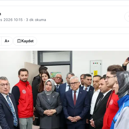
n
s 2026 10:15
·
3
dk okuma
A+
Kaydet