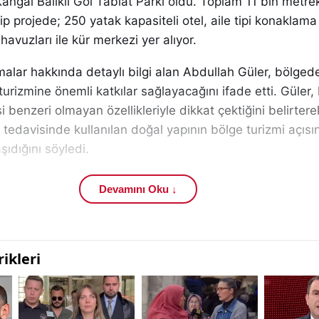
Kangal Balıklı Göl Tabiat Parkı oldu. Toplam 11 bin metre
p projede; 250 yatak kapasiteli otel, aile tipi konaklama 
 havuzları ile kür merkezi yer alıyor.
şmalar hakkında detaylı bilgi alan Abdullah Güler, bölged
 turizmine önemli katkılar sağlayacağını ifade etti. Güler, B
benzeri olmayan özellikleriyle dikkat çektiğini belirterek
ın tedavisinde kullanılan doğal yapının bölge turizmi açıs
şıdığını söyledi.
yatırım haberleri için GundemSivas, sağlık turizmi gelişme
Devamını Oku ↓
 ilgili içeriklere de okuyucular yoğun ilgi gösteriyor.
apsamında ilçeye kazandırılan Kadın Yaşam Merkezi ve 
 da gerçekleştirildi. Açılışa il protokolü, vatandaşlar ve te
llikle kadınlar ve gençler için önemli sosyal yaşam alanla