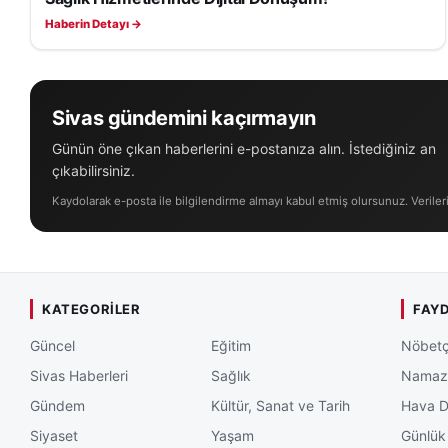
sağlanabiliyor.
Haberin Detayı →
Kangal programında 
Tesisi oldu. Saatt
yollarında yürütül
Sivas gündemini kaçırmayın
Günün öne çıkan haberlerini e-postanıza alın. İstediğiniz an
Tesiste bitümlü sı
çıkabilirsiniz.
ulaşım altyapısının
Kaydolarak e-posta ile bilgilendirme almayı kabul etmiş olursunuz. Veriler
edildi.
Yetkililer, yeni t
açısından önemli a
KATEGORILER
FAYD
Kangal’daki incel
Güncel
Eğitim
Nöbetç
ilçesinde bulunan 
hayvancılık alanın
Sivas Haberleri
Sağlık
Namaz 
Gündem
Kültür, Sanat ve Tarih
Hava 
Bölgedeki üretim k
Siyaset
Yaşam
Günlük