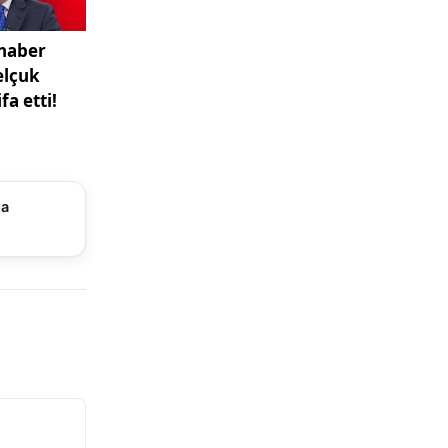
 ve sanatsal
ı sunacak
rımların
as
ma
et etti.
ları ve
ülen
urgu
liyor.