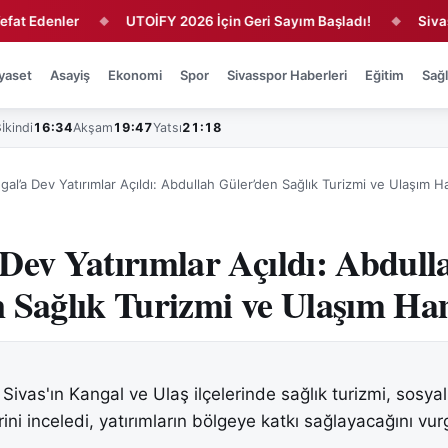
enler
UTOİFY 2026 İçin Geri Sayım Başladı!
Sivasspor'd
◆
◆
yaset
Asayiş
Ekonomi
Spor
Sivasspor Haberleri
Eğitim
Sağl
3
İkindi
16:34
Akşam
19:47
Yatsı
21:18
gal’a Dev Yatırımlar Açıldı: Abdullah Güler’den Sağlık Turizmi ve Ulaşım H
Dev Yatırımlar Açıldı: Abdull
 Sağlık Turizmi ve Ulaşım Ha
 Sivas'ın Kangal ve Ulaş ilçelerinde sağlık turizmi, sosy
rini inceledi, yatırımların bölgeye katkı sağlayacağını vur