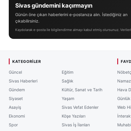
Sivas gündemini kaçırmayın
Günün öne çıkan haberlerini e-postanıza alın. İstediğiniz an
çıkabilirsiniz.
Kaydolarak e-posta ile bilgilendirme almayı kabul etmiş olursunuz. Veriler
KATEGORILER
FAYD
Güncel
Eğitim
Nöbetç
Sivas Haberleri
Sağlık
Namaz 
Gündem
Kültür, Sanat ve Tarih
Hava 
Siyaset
Yaşam
Günlük
Asayiş
Sivas Vefat Edenler
Web Hi
Ekonomi
Köşe Yazıları
İnterak
Spor
Sivas İş İlanları
Muhabi