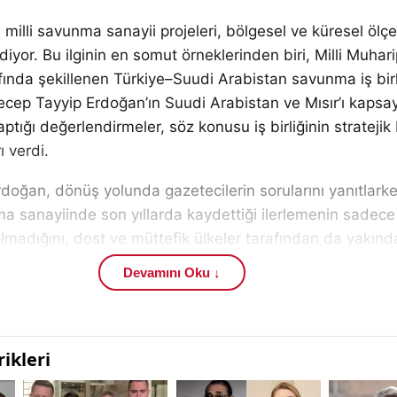
e milli savunma sanayii projeleri, bölgesel ve küresel ölçek
or. Bu ilginin en somut örneklerinden biri, Milli Muhar
ında şekillenen Türkiye–Suudi Arabistan savunma iş birl
ep Tayyip Erdoğan’ın Suudi Arabistan ve Mısır’ı kapsa
tığı değerlendirmeler, söz konusu iş birliğinin strateji
ı verdi.
oğan, dönüş yolunda gazetecilerin sorularını yanıtlark
a sanayiinde son yıllarda kaydettiği ilerlemenin sadece
ı olmadığını, dost ve müttefik ülkeler tarafından da yakınd
i. Suudi Arabistan ile ilişkilerin tarihsel ve kültürel temel
Devamını Oku ↓
latan Erdoğan, bu bağların savunma sanayii alanında da
 hedeflendiğini vurguladı.
ında, “Savunma sanayiinde önceliğimiz kendi ihtiyaçları
a birlikte dost ve kardeş ülkelerin taleplerine de imkânl