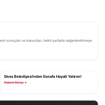
ündemi
leri de
unda
iye’nin
mların
erin sonuçları ve kılavuzları, belirli şartlarla değerlendirmeye
henüz resmî
unma
tim,
Sivas Belediyesi'nden Esnafa Hayati Yatırım!
SAĞLIK
t çekiyor.
Haberin Detayı →
slararası
 de