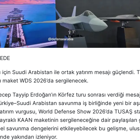
DEDE
için Suudi Arabistan ile ortak yatırım mesajı güçlendi.
ı maket WDS 2026’da sergilenecek.
ep Tayyip Erdoğan’ın Körfez turu sonrası verdiği mesa
Türkiye–Suudi Arabistan savunma iş birliğinde yeni bir 
k yatırım vurgusu, World Defense Show 2026’da TUSAŞ s
yraklı KAAN maketinin sergileneceğine dair paylaşılan g
el savunma dengelerini etkileyebilecek bu gelişme, ulus
nde yakından izleniyor.