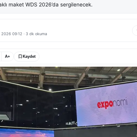
aklı maket WDS 2026’da sergilenecek.
 2026 09:12
·
3
dk okuma
A+
Kaydet