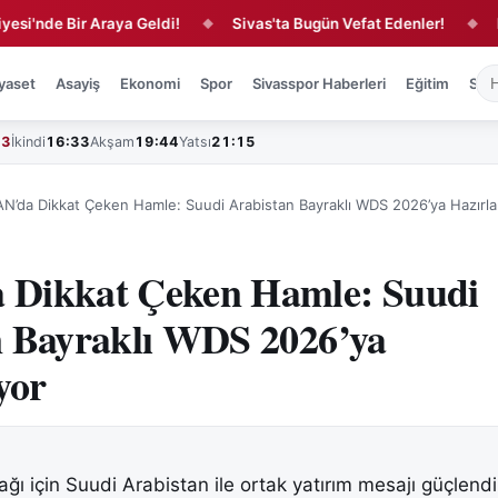
e Bir Araya Geldi!
Sivas'ta Bugün Vefat Edenler!
Kırmızı-
◆
◆
yaset
Asayiş
Ekonomi
Spor
Sivasspor Haberleri
Eğitim
Sağl
43
İkindi
16:33
Akşam
19:44
Yatsı
21:15
N’da Dikkat Çeken Hamle: Suudi Arabistan Bayraklı WDS 2026’ya Hazırla
Dikkat Çeken Hamle: Suudi
n Bayraklı WDS 2026’ya
yor
ı için Suudi Arabistan ile ortak yatırım mesajı güçlen