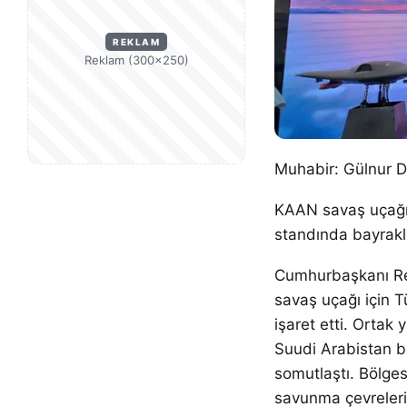
REKLAM
Reklam (300×250)
Muhabir: Gülnur 
KAAN savaş uçağı 
standında bayrakl
Cumhurbaşkanı Rec
savaş uçağı için 
işaret etti. Orta
Suudi Arabistan ba
somutlaştı. Bölges
savunma çevreleri