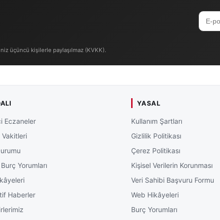
iniz üçüncü kişilerle paylaşılmaz (KVKK).
ALI
YASAL
i Eczaneler
Kullanım Şartları
Vakitleri
Gizlilik Politikası
Durumu
Çerez Politikası
 Burç Yorumları
Kişisel Verilerin Korunması
kâyeleri
Veri Sahibi Başvuru Formu
tif Haberler
Web Hikâyeleri
rlerimiz
Burç Yorumları