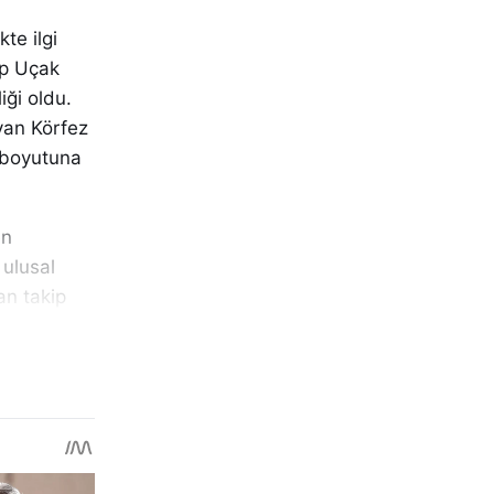
te ilgi
ip Uçak
iği oldu.
yan Körfez
k boyutuna
en
 ulusal
an takip
lere
mızı
arımız