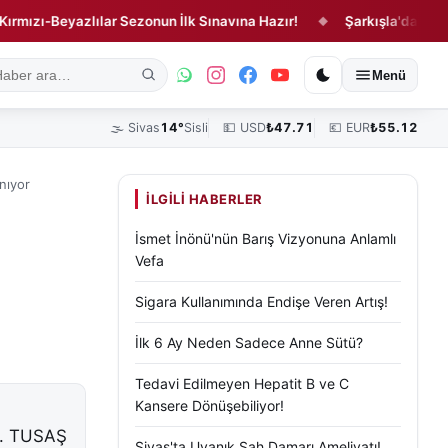
Beyazlılar Sezonun İlk Sınavına Hazır!
Şarkışla'da Feci Kaza!
◆
ık
Kültür, Sanat ve Tarih
Yaşam
Sivas Vefat Edenler
Köşe Yazılar
Menü
🌫️
Sivas
14°
Sisli
💵 USD
₺
47.71
💶 EUR
₺
55.12
nıyor
İLGILI HABERLER
İsmet İnönü'nün Barış Vizyonuna Anlamlı
Vefa
Sigara Kullanımında Endişe Veren Artış!
İlk 6 Ay Neden Sadece Anne Sütü?
Tedavi Edilmeyen Hepatit B ve C
Kansere Dönüşebiliyor!
di. TUSAŞ
Sivas'ta Uyanık Şah Damarı Ameliyatı!