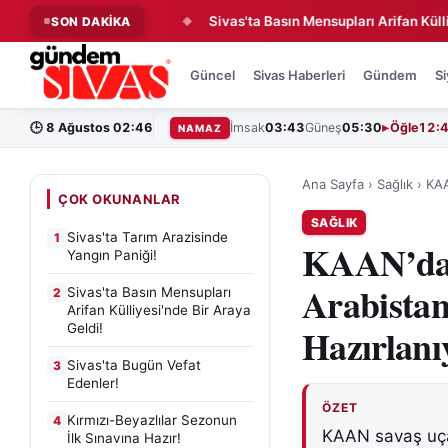
de Yangın Paniği!
Sivas'ta Basın Mensupları Arifan Külliyesi'nd
SON DAKİKA
◆
Güncel
Sivas Haberleri
Gündem
Si
🕒
8 Ağustos 02:46
İmsak
03:43
Güneş
05:30
Öğle
12:
NAMAZ
Ana Sayfa
›
Sağlık
›
KAA
ÇOK OKUNANLAR
SAĞLIK
Sivas'ta Tarım Arazisinde
1
KAAN’da 
Yangın Paniği!
Arabista
Sivas'ta Basın Mensupları
2
Arifan Külliyesi'nde Bir Araya
Geldi!
Hazırlanı
Sivas'ta Bugün Vefat
3
Edenler!
ÖZET
Kırmızı-Beyazlılar Sezonun
4
KAAN savaş uçağ
İlk Sınavına Hazır!