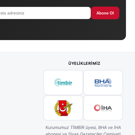
Abone Ol
ÜYELIKLERIMIZ
Kurumumuz TİMBİR üyesi, BHA ve İHA
abonesi ve Sivas Gazeteciler Cemiyeti