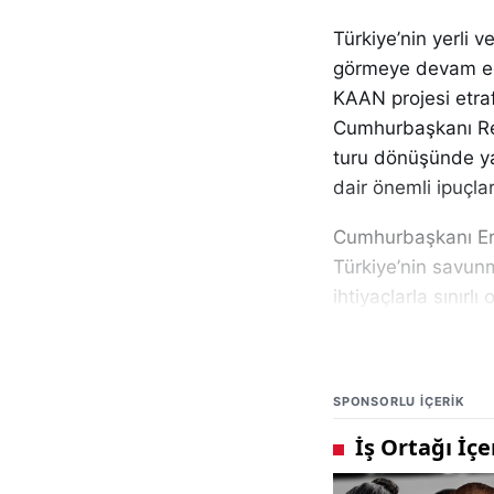
Türkiye’nin yerli v
görmeye devam ediy
KAAN projesi etraf
Cumhurbaşkanı Rec
turu dönüşünde yap
dair önemli ipuçlar
Cumhurbaşkanı Erd
Türkiye’nin savunm
ihtiyaçlarla sınırl
edildiğini ifade ett
dayandığını hatır
güçlendirilmesinin
SPONSORLU IÇERIK
Erdoğan açıklamas
karşılamak. Bununl