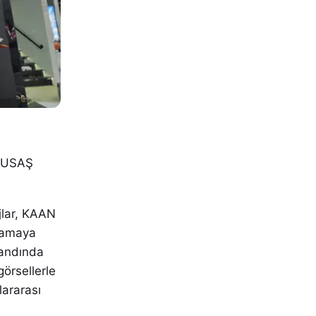
 TUSAŞ
jlar, KAAN
aşamaya
tandında
örsellerle
lararası