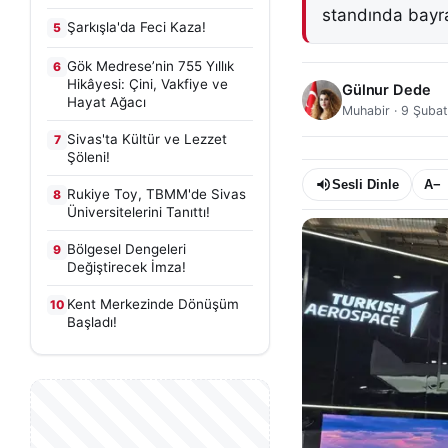
standında bayr
Şarkışla'da Feci Kaza!
5
Gök Medrese’nin 755 Yıllık
6
Hikâyesi: Çini, Vakfiye ve
Gülnur Dede
Hayat Ağacı
Muhabir
·
9 Şubat
Sivas'ta Kültür ve Lezzet
7
Şöleni!
Sesli Dinle
A−
Rukiye Toy, TBMM'de Sivas
8
Üniversitelerini Tanıttı!
Bölgesel Dengeleri
9
Değiştirecek İmza!
Kent Merkezinde Dönüşüm
10
Başladı!