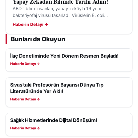
Yapay Zekâdan Bilimde Tarihi Adım!
kullanımının giderek daha fazla önem kazandığına
ABD'li bilim insanları, yapay zekâyla 16 yeni
dikkat çekildi.
bakteriyofaj virüsü tasarladı. Virüslerin E. coli
bakterilerini hedef aldığı ve insanlara tehdit
Prof. Dr. Tolga Karaköy, üreticilere yönelik
Haberin Detayı →
oluşturmadığı belirtildi.
tavsiyelerinde tarımsal üretimin temelinde doğru
Bunları da Okuyun
çeşit seçimi ve sertifikalı tohum kullanımının
bulunduğunu vurguladı.
İlaç Denetiminde Yeni Dönem Resmen Başladı!
SAĞLIK
Tarla hazırlığının doğru yapılması, uygun tohum
Haberin Detayı →
yatağının oluşturulması ve toprak analizlerine dayalı
gübreleme programlarının uygulanmasının üretimde
Sivas'taki Profesörün Başarısı Dünya Tıp
SAĞLIK
başarı için vazgeçilmez olduğunu ifade eden
Literatüründe Yer Aldı!
Karaköy, iklim koşullarının kontrol edilemese de
Haberin Detayı →
alınacak önlemlerle zararların azaltılabileceğini
söyledi.
Sağlık Hizmetlerinde Dijital Dönüşüm!
SAĞLIK
Haberin Detayı →
Taşkınlar nedeniyle çok sayıda çiftçinin ekonomik