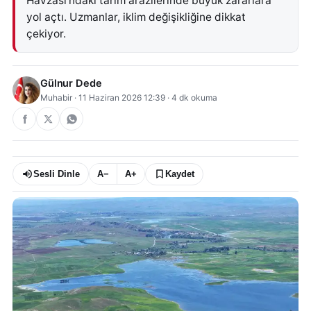
Havzası'ndaki tarım arazilerinde büyük zararlara
yol açtı. Uzmanlar, iklim değişikliğine dikkat
çekiyor.
Gülnur Dede
Muhabir
·
11 Haziran 2026 12:39
·
4
dk okuma
Sesli Dinle
A−
A+
Kaydet