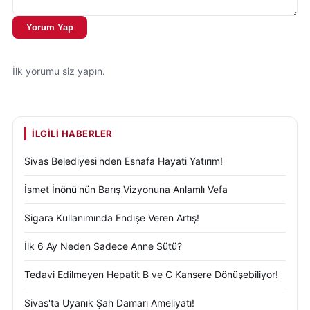
etkisi de gübre kayıpları oldu. Özellikle azotlu
gübrelerin yağışlarla birlikte toprak altına taşınarak
Yorum Yap
taban suyuna karıştığını belirten Karaköy, çiftçilerin
uyguladıkları gübreden beklenen verimi alamadığını
İlk yorumu siz yapın.
ifade etti.
Bitkilerde görülen renk değişimlerinin bu durumun
önemli göstergelerinden biri olduğunu aktaran
İLGILI HABERLER
Karaköy, üreticilerin başak çıkışı öncesinde gerekli
Sivas Belediyesi'nden Esnafa Hayati Yatırım!
kontrolleri yaparak ihtiyaç kadar azot uygulaması
İsmet İnönü'nün Barış Vizyonuna Anlamlı Vefa
gerçekleştirmesi gerektiğini söyledi.
Sigara Kullanımında Endişe Veren Artış!
Ancak aşırı azot kullanımının da risk oluşturduğunu
belirten Karaköy, fazla azotun başaklanma ve
İlk 6 Ay Neden Sadece Anne Sütü?
çiçeklenme dönemlerini geciktirebileceğini, bunun
Tedavi Edilmeyen Hepatit B ve C Kansere Dönüşebiliyor!
da sıcaklıkların yükseldiği dönemde tane dolum
sürecini olumsuz etkileyerek kalite ve verim kaybına
Sivas'ta Uyanık Şah Damarı Ameliyatı!