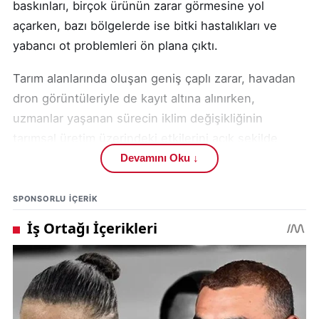
baskınları, birçok ürünün zarar görmesine yol
açarken, bazı bölgelerde ise bitki hastalıkları ve
yabancı ot problemleri ön plana çıktı.
Tarım alanlarında oluşan geniş çaplı zarar, havadan
dron görüntüleriyle de kayıt altına alınırken,
uzmanlar yaşanan sürecin iklim değişikliğinin
tarımsal üretim üzerindeki etkilerini açık şekilde
ortaya koyduğunu belirtti.
Devamını Oku ↓
Sivas Bilim ve Teknoloji Üniversitesi Tarım Bilimleri
SPONSORLU IÇERIK
ve Teknoloji Fakültesi Bitki Koruma Anabilim Dalı
Başkanı Prof. Dr. Tolga Karaköy, yaşanan
gelişmelere ilişkin yaptığı değerlendirmede son
yıllarda iklim koşullarında ciddi dalgalanmalar
görüldüğünü ifade etti.