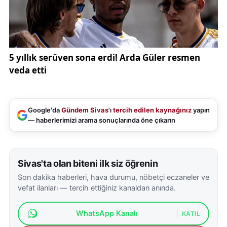
zamanda bitki hastalıklarının yayılmasına da uygun
ortam oluşturduğunu belirten Prof. Dr. Karaköy,
sıcaklıkların 20 ila 24 derece seviyelerine
ulaşmasıyla birlikte pas ve septoria gibi hastalıkların
görülebileceğini söyledi.
Bu nedenle üreticilerin tarlalarını düzenli olarak
kontrol etmeleri gerektiğini vurgulayan Karaköy,
Google'da
Gündem Sivas
'ı
tercih edilen kaynağınız
yapın
gerekli durumlarda zamanında ilaçlama yapılmasının
— haberlerimizi arama sonuçlarında öne çıkarın
büyük önem taşıdığını ifade etti.
Tarımsal hastalıkların yayılmasının önlenmesi için
Sivas'ta olan biteni ilk siz öğrenin
üreticilerin teknik tavsiyelere uygun hareket
Son dakika haberleri, hava durumu, nöbetçi eczaneler ve
etmelerinin verim ve kalite açısından kritik olduğunu
vefat ilanları — tercih ettiğiniz kanaldan anında.
belirtti.
WhatsApp Kanalı
KATIL
Taşkınların yaşanmadığı daha kıraç bölgelerde ise