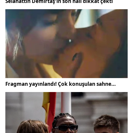
araziler ile akarsu kenarlarındaki tarım alanlarında
ciddi taşkınlar meydana geldi.
Uzun süre su altında kalan ekili alanlarda bitkilerin
kök sistemlerinin işlevini yerine getiremediğini
belirten Karaköy, bu nedenle bitkilerin sağlıklı
gelişim gösteremediğini ifade etti. Köklerin
oksijensiz kalması nedeniyle birçok ürünün
kuruduğunu ve bazı bölgelerde ekili alanların büyük
bölümünün kullanılamaz hâle geldiğini söyledi.
Taşkınlardan etkilenen alanlarda özellikle hububat
üretiminin ciddi zarar gördüğü belirtilirken, uzun
süreli su birikintilerinin bulunduğu noktalarda
ürünlerin tamamen çürüdüğü kaydedildi.
Aşırı yağışların yalnızca taşkınlara değil, aynı