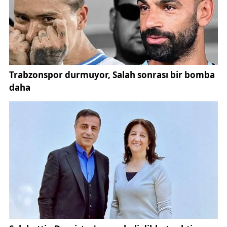
Prof. Dr. Karaköy, geçen yıl bölgede kuraklığın etkili
olduğunu ve bunun da tarımsal üretimde önemli
kayıplara neden olduğunu hatırlatarak, bu yıl ise
tamamen farklı bir tabloyla karşılaşıldığını söyledi.
Uzman isim, bir yıl kuraklık yaşanırken diğer yıl aşırı
yağışların görülmesinin iklim değişikliğinin en
belirgin sonuçlarından biri olduğuna dikkat çekti.
Özellikle kısa süre içerisinde düşen yoğun yağışların
Sivas genelinde ciddi sorunlara neden olduğunu
belirten Karaköy, normal şartlarda yıllık 450-500
milimetre seviyelerinde gerçekleşen yağış miktarının
nisan ayına kadar 300-350 milimetre seviyelerine
ulaştığını vurguladı.
Aşırı yağışların en fazla etkilediği bölgelerin başında
Kızılırmak Havzası geldi. Havzada bulunan taban