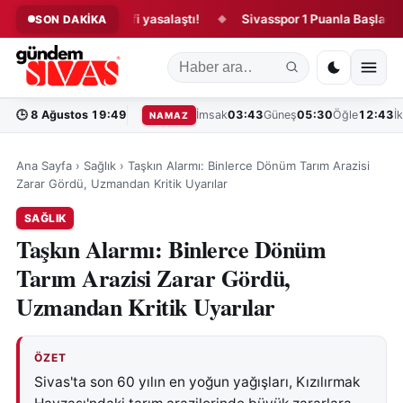
uğu kanun teklifi yasalaştı!
Sivasspor 1 Puanla Başladı!
SON DAKİKA
◆
◆
🕒
8 Ağustos 19:49
İmsak
03:43
Güneş
05:30
Öğle
12:43
İ
NAMAZ
Ana Sayfa
›
Sağlık
›
Taşkın Alarmı: Binlerce Dönüm Tarım Arazisi
Zarar Gördü, Uzmandan Kritik Uyarılar
SAĞLIK
Taşkın Alarmı: Binlerce Dönüm
Tarım Arazisi Zarar Gördü,
Uzmandan Kritik Uyarılar
ÖZET
Sivas'ta son 60 yılın en yoğun yağışları, Kızılırmak