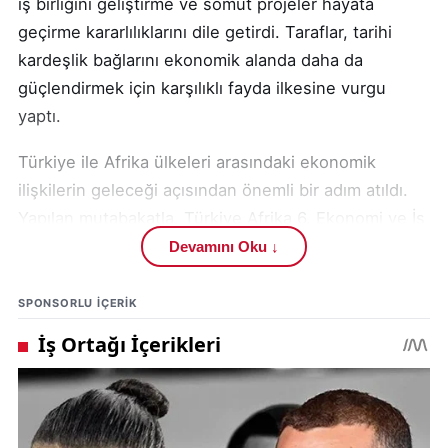
iş birliğini geliştirme ve somut projeler hayata
geçirme kararlılıklarını dile getirdi. Taraflar, tarihi
kardeşlik bağlarını ekonomik alanda daha da
güçlendirmek için karşılıklı fayda ilkesine vurgu
yaptı.
Türkiye ile Afrika ülkeleri arasındaki ekonomik
ilişkilerin geleceği açısından önemli bir adım atıldı.
Yapılan mutabakatla, Türkiye Afrika 6. Ekonomi ve İş
Forumu'nun 2027 yılında düzenlenmesi konusunda
Devamını Oku ↓
anlaşmaya varıldı. Bu forum, mevcut iş birliklerini
pekiştirmenin ve yeni fırsat alanlarını keşfetmenin
SPONSORLU IÇERIK
platformu olacak.
Bakan Bolat, Türkiye'nin Afrika politikasının
Cumhurbaşkanı Recep Tayyip Erdoğan'ın
liderliğinde, dostluk, dayanışma ve karşılıklı fayda