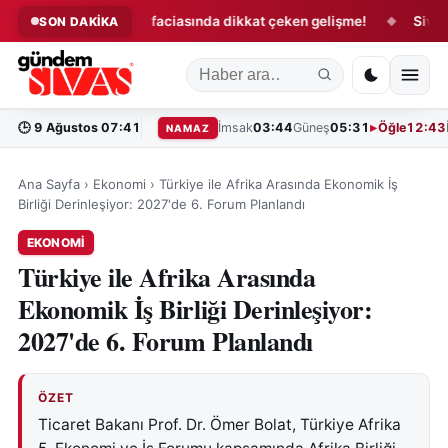
ı!
Ermenek faciasında dikkat çeken gelişme!
Sivas’ta ür
SON DAKİKA
◆
◆
🕒
9 Ağustos 07:41
İmsak
03:44
Güneş
05:31
Öğle
12:43
NAMAZ
Ana Sayfa
›
Ekonomi
›
Türkiye ile Afrika Arasında Ekonomik İş
Birliği Derinleşiyor: 2027'de 6. Forum Planlandı
EKONOMI
Türkiye ile Afrika Arasında
Ekonomik İş Birliği Derinleşiyor:
2027'de 6. Forum Planlandı
ÖZET
Ticaret Bakanı Prof. Dr. Ömer Bolat, Türkiye Afrika