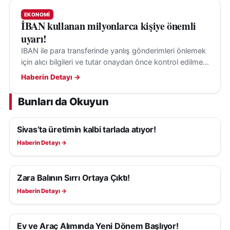
EKONOMI
İBAN kullanan milyonlarca kişiye önemli
uyarı!
IBAN ile para transferinde yanlış gönderimleri önlemek
için alıcı bilgileri ve tutar onaydan önce kontrol edilmeli;
hata halinde ise bankaya derhal başvurulmalı.
Haberin Detayı →
Bunları da Okuyun
Sivas’ta üretimin kalbi tarlada atıyor!
EKONOMI
Haberin Detayı →
Zara Balının Sırrı Ortaya Çıktı!
EKONOMI
Haberin Detayı →
Ev ve Araç Alımında Yeni Dönem Başlıyor!
EKONOMI