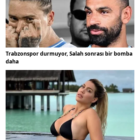
ilkeleri üzerine inşa edildiğini belirtti. Bu politikanın,
adil, kapsayıcı ve sürdürülebilir bir küresel düzen
anlayışıyla yürütüldüğünün altı çizildi.
Afrika kıtasının sahip olduğu büyük potansiyelin,
Türkiye'nin üretim, teknoloji ve kalkınma
tecrübeleriyle birleşmesinin her iki taraf için de
verimli sonuçlar doğuracağına olan inanç ifade
edildi.