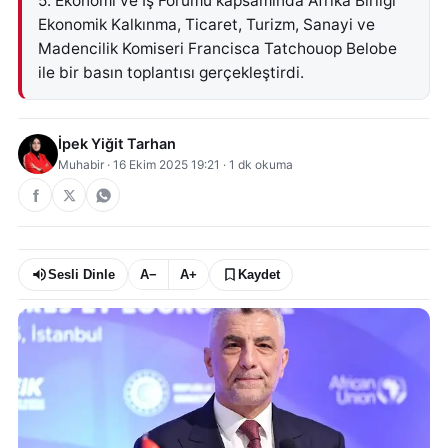
5. Ekonomi ve İş Forumu kapsamında Afrika Birliği
Ekonomik Kalkınma, Ticaret, Turizm, Sanayi ve
Madencilik Komiseri Francisca Tatchouop Belobe
ile bir basın toplantısı gerçekleştirdi.
İpek Yiğit Tarhan
Muhabir
·
16 Ekim 2025 19:21
·
1
dk okuma
Sesli Dinle
A−
A+
Kaydet