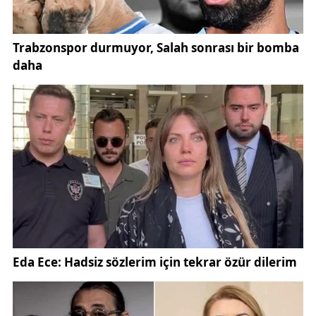
TOBB (
https://www.tobb.org.tr/
) tarafından
sağlanan maddi kaynak, yeni
Sivas Ticaret ve
Sanayi Odası binası
projesi için önemli bir ivme
kazandırıyor. Bu gelişme, şehir ve bölge adına
büyük bir yatırım olarak görülüyor.
Yeni bina ile birlikte STSO, daha etkin hizmet
sunmayı ve üyelerinin ihtiyaçlarına daha hızlı
çözümler üretmeyi hedefliyor. Ayrıca, meslek
komiteleri aracılığıyla sektör temsilcilerinin bilgi ve
deneyimlerinden daha fazla faydalanılması
planlanıyor.