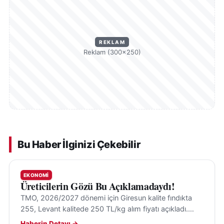
REKLAM
Reklam (300×250)
Bu Haber İlginizi Çekebilir
EKONOMI
Üreticilerin Gözü Bu Açıklamadaydı!
TMO, 2026/2027 dönemi için Giresun kalite fındıkta
255, Levant kalitede 250 TL/kg alım fiyatı açıkladı.
Alımlar 24 Ağustos'ta randevulu sistemle başlayacak.
Haberin Detayı →