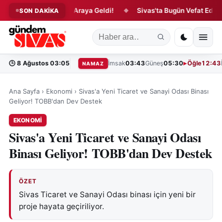
 Külliyesi'nde Bir Araya Geldi!
Sivas'ta Bugün Vefat Edenler!
SON DAKİKA
◆
🕒
8 Ağustos 03:05
İmsak
03:43
Güneş
05:30
Öğle
12:43
NAMAZ
Ana Sayfa
›
Ekonomi
›
Sivas'a Yeni Ticaret ve Sanayi Odası Binası
Geliyor! TOBB'dan Dev Destek
EKONOMI
Sivas'a Yeni Ticaret ve Sanayi Odası
Binası Geliyor! TOBB'dan Dev Destek
ÖZET
Sivas Ticaret ve Sanayi Odası binası için yeni bir
proje hayata geçiriliyor.