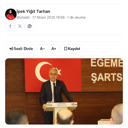
İpek Yiğit Tarhan
Muhabir
·
17 Nisan 2025 16:56
·
1
dk okuma
Sesli Dinle
A−
A+
Kaydet