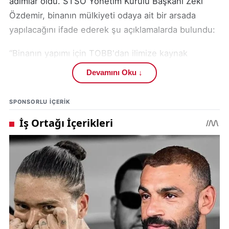
adımlar oldu. STSO Yönetim Kurulu Başkanı Zeki
Özdemir, binanın mülkiyeti odaya ait bir arsada
yapılacağını ifade ederek şu açıklamalarda bulundu:
“Binanın yapımı için TOBB'dan ilimize kaynak
kazandırdık. Bu kaynakla birlikte, mülkiyeti STSO'ya
Devamını Oku ↓
ait olan arsaya modern ve işlevsel bir bina inşa
edeceğiz.”
SPONSORLU IÇERIK
Bu yeni bina, sadece oda üyelerine değil, tüm şehre
hizmet edecek nitelikte olacak.
STSO Başkanı Zeki Özdemir, toplantıda ayrıca
meslek komitelerinin güncel ekonomik koşullara
daha iyi adapte olabilmesi için bir
Çalışma
Komisyonu
kurulacağını duyurdu. Bu komisyon
aracılığıyla, sahadan gelen geri bildirimlerle meslek
gruplarının yeniden şekillendirilmesi hedefleniyor.