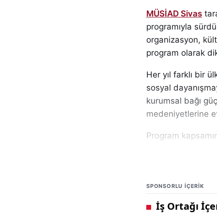
MÜSİAD Sivas
tara
programıyla sürdürü
organizasyon, kültü
program olarak dik
Her yıl farklı bir
sosyal dayanışmayı 
kurumsal bağı güçle
medeniyetlerine ev
Program kapsamınd
Katılımcılar, tarih
bir gezi programın
Gezi programının i
SPONSORLU IÇERIK
harikasından biri 
Mısır medeniyetini