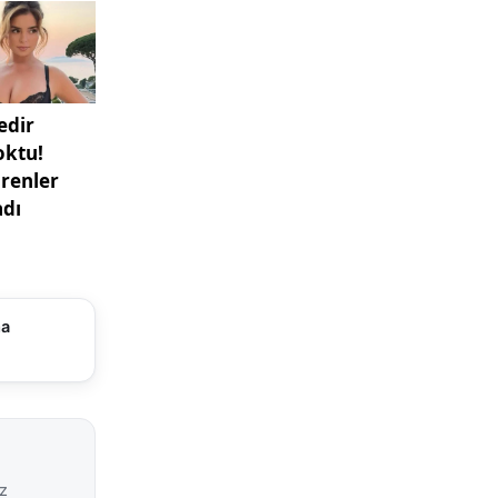
 hem de
er dikkat
l perspektif
n tarihsel
Tarih
gezilerde,
u. Kültür
ci yönünü
ma
ikleriyle
yeler
ş dünyasının
iz
tanındı.