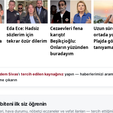
 Şehir turu sırasında Kahire’nin hem modern şehir yaşamı
 gözlemlendi.
Nil Nehri çevresindeki tarihi atmosfer ve doğal güzellikl
 gerçekleştirilen etkinlikler, katılımcılara farklı bir kültüre
antik dönemden günümüze ulaşan mimari eserler, bölgeni
önüne serdi.
se antik tapınaklar ve arkeolojik alanlar ziyaret edildi. 
deniyete ev sahipliği yapan bu şehirde yapılan rehberli 
 uygarlıkların izlerini detaylı şekilde inceleme fırsatı buld
 rehberler eşliğinde aktarılan bilgiler, programın eğiti
dem Sivas
'ı
tercih edilen kaynağınız
yapın — haberlerimizi ara
ne çıkarın
ında yer alan Hurghada, turkuaz denizi ve sosyal etkinl
düzenlenen deniz aktiviteleri ve toplu organizasyonlar, ü
biteni ilk siz öğrenin
ti artırdı. Ailelerin de katılım sağladığı etkinliklerde, i
ri, hava durumu, nöbetçi eczaneler ve vefat ilanları — tercih ettiğin
 uzaklaşılarak sosyal bağların kuvvetlenmesine imkân 