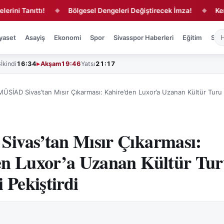
nıttı!
Bölgesel Dengeleri Değiştirecek İmza!
Kent Merk
◆
◆
yaset
Asayiş
Ekonomi
Spor
Sivasspor Haberleri
Eğitim
Sağl
3
İkindi
16:34
Akşam
19:46
Yatsı
21:17
MÜSİAD Sivas’tan Mısır Çıkarması: Kahire’den Luxor’a Uzanan Kültür Turu 
ivas’tan Mısır Çıkarması:
en Luxor’a Uzanan Kültür Tu
 Pekiştirdi