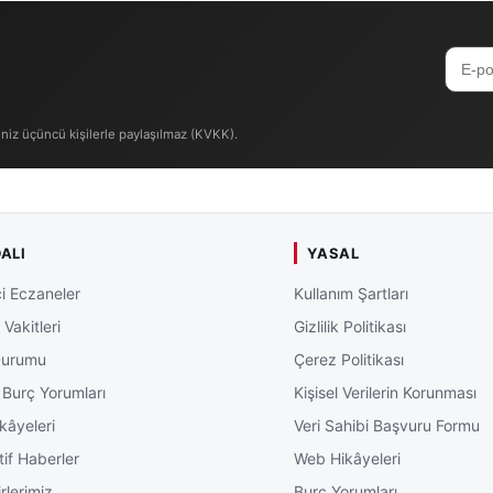
edeceği bildirildi.
iniz üçüncü kişilerle paylaşılmaz (KVKK).
ALI
YASAL
i Eczaneler
Kullanım Şartları
Vakitleri
Gizlilik Politikası
Durumu
Çerez Politikası
 Burç Yorumları
Kişisel Verilerin Korunması
kâyeleri
Veri Sahibi Başvuru Formu
tif Haberler
Web Hikâyeleri
rlerimiz
Burç Yorumları