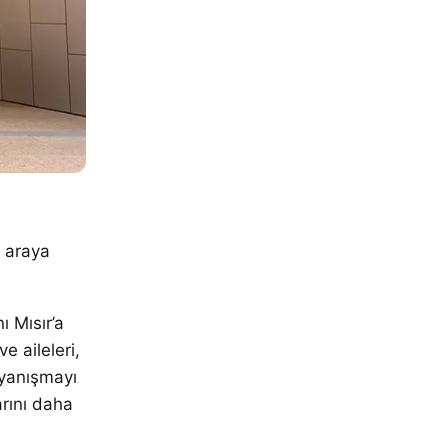
r araya
ı Mısır’a
 aileleri,
ayanışmayı
rını daha