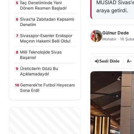
MÜSİAD Sivas’ın
İlaç Denetiminde Yeni
5
Dönem Resmen Başladı!
araya getirdi.
Sivas'ta Zabıtadan Kapsamlı
6
Denetim
Gülnur Dede
Sivasspor-Esenler Erokspor
7
Muhabir
·
16 Şuba
Maçının Hakemi Belli Oldu!
Milli Teknolojide Sivas
8
Başarısı!
Sesli Dinle
A−
Üreticilerin Gözü Bu
9
Açıklamadaydı!
Gemerek'te Futbol Heyecanı
10
Sona Erdi!