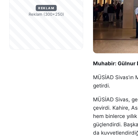
REKLAM
Reklam (300×250)
Muhabir: Gülnur
MÜSİAD Sivas’ın Mı
getirdi.
MÜSİAD Sivas, gele
çevirdi. Kahire, 
hem binlerce yıllı
güçlendirdi. Başk
da kuvvetlendirdiğ