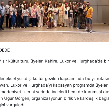
 DEDE
sır kültür turu, üyeleri Kahire, Luxor ve Hurghada’da bi
neksel yurtdışı kültür gezileri kapsamında bu yıl rotasın
Aswan, Luxor ve Hurghada’yı kapsayan programda üyeler ve
k medeniyet izlerini yerinde inceledi hem de kurumsal d
an Uğur Görgen, organizasyonun birlik ve kardeşlik bağla
ini vurguladı.