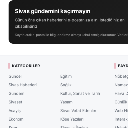
projelerine devam 
Sivas gündemini kaçırmayın
Günün öne çıkan haberlerini e-postanıza alın. İstediğiniz an
çıkabilirsiniz.
Kaydolarak e-posta ile bilgilendirme almayı kabul etmiş olursunuz. Veriler
KATEGORILER
FAYD
Güncel
Eğitim
Nöbetç
Sivas Haberleri
Sağlık
Namaz 
Gündem
Kültür, Sanat ve Tarih
Hava 
Siyaset
Yaşam
Günlük
Asayiş
Sivas Vefat Edenler
Web Hi
Ekonomi
Köşe Yazıları
İnterak
Spor
Sivas İş İlanları
Muhabi