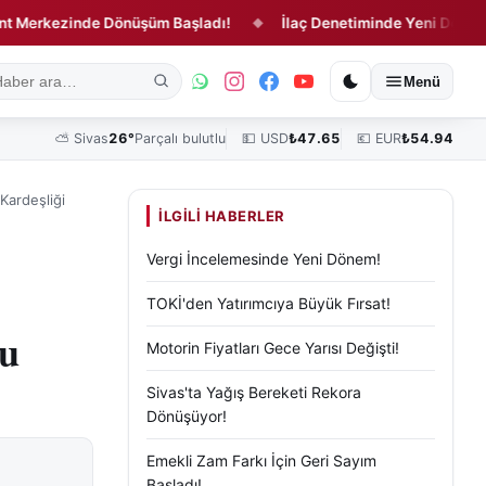
ezinde Dönüşüm Başladı!
İlaç Denetiminde Yeni Dönem Resmen
◆
ık
Kültür, Sanat ve Tarih
Yaşam
Sivas Vefat Edenler
Köşe Yazılar
Menü
⛅
Sivas
26°
Parçalı bulutlu
💵 USD
₺
47.65
💶 EUR
₺
54.94
Kardeşliği
İLGILI HABERLER
Vergi İncelemesinde Yeni Dönem!
TOKİ'den Yatırımcıya Büyük Fırsat!
ru
Motorin Fiyatları Gece Yarısı Değişti!
Sivas'ta Yağış Bereketi Rekora
Dönüşüyor!
Emekli Zam Farkı İçin Geri Sayım
Başladı!