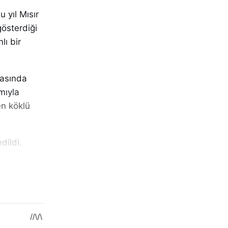
u yıl Mısır
gösterdiği
lı bir
rasında
ımıyla
en köklü
dildi.
leştirilmiş
n yedi
u. Antik
afından