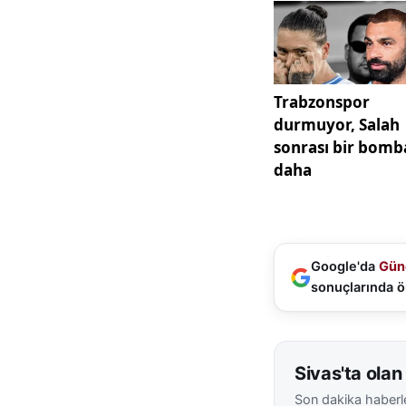
ilgiyle incelendi.
geleneksel dokusu
Aswan ziyaretinde 
çekti. Nil kıyısında
sundu. Özellikle 
derinliğini gözler 
Luxor programında i
boyunca birçok me
katılımcılar geçmiş
turu boyunca uzman
Google'da
Gün
güçlendirdi.
sonuçlarında ö
Programın son ayağ
öne çıktı. Burada 
Sivas'ta olan 
arasındaki samimiye
Son dakika haberle
yoğun temposundan