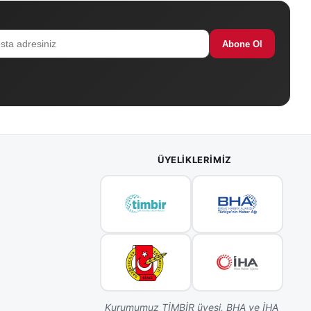
Abone Ol
ÜYELIKLERIMIZ
Kurumumuz TİMBİR üyesi, BHA ve İHA