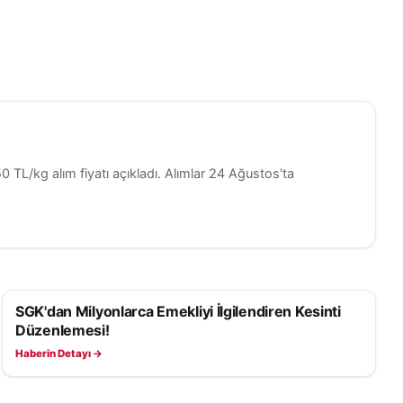
unan tüm
 devam
ilcilerinin
rda da bir
 TL/kg alım fiyatı açıkladı. Alımlar 24 Ağustos'ta
syal
ir deneyim
en
arkındalık
SGK'dan Milyonlarca Emekliyi İlgilendiren Kesinti
EKONOMI
Düzenlemesi!
e farklı
Haberin Detayı →
ri
k sosyal