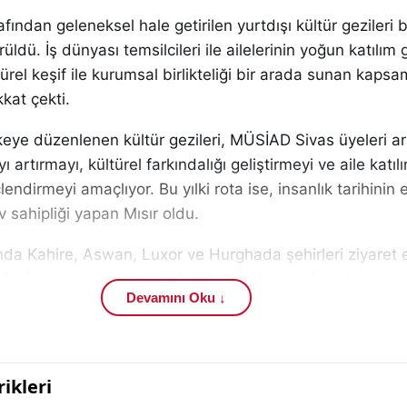
fından geleneksel hale getirilen yurtdışı kültür gezileri b
ldü. İş dünyası temsilcileri ile ailelerinin yoğun katılım 
rel keşif ile kurumsal birlikteliği bir arada sunan kapsam
kat çekti.
 ülkeye düzenlenen kültür gezileri, MÜSİAD Sivas üyeleri a
artırmayı, kültürel farkındalığı geliştirmeyi ve aile katıl
ndirmeyi amaçlıyor. Bu yılki rota ise, insanlık tarihinin 
 sahipliği yapan Mısır oldu.
a Kahire, Aswan, Luxor ve Hurghada şehirleri ziyaret e
sel mirasın yanı sıra sosyal ve kültürel deneyimlerle zengin
Devamını Oku ↓
a dahil oldu.
lk duraklarından biri olan Kahire’de katılımcılar, dünyanı
olarak kabul edilen Piramitleri yerinde görme imkânı buld
n simgeleri arasında yer alan bu yapılar, katılımcılar tar