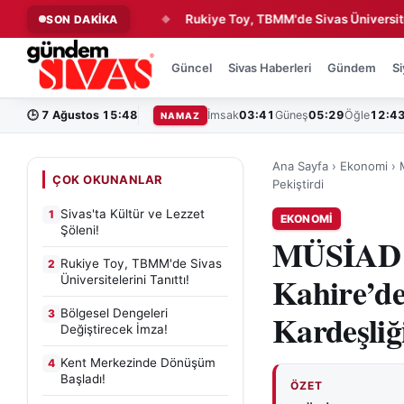
ve Lezzet Şöleni!
Rukiye Toy, TBMM'de Sivas Üniversitelerini Ta
SON DAKİKA
◆
Güncel
Sivas Haberleri
Gündem
Si
🕒
7 Ağustos 15:48
İmsak
03:41
Güneş
05:29
Öğle
12:4
NAMAZ
Ana Sayfa
›
Ekonomi
›
ÇOK OKUNANLAR
Pekiştirdi
Sivas'ta Kültür ve Lezzet
1
EKONOMI
Şöleni!
MÜSİAD S
Rukiye Toy, TBMM'de Sivas
2
Kahire’d
Üniversitelerini Tanıttı!
Bölgesel Dengeleri
3
Kardeşliği
Değiştirecek İmza!
Kent Merkezinde Dönüşüm
4
Başladı!
ÖZET